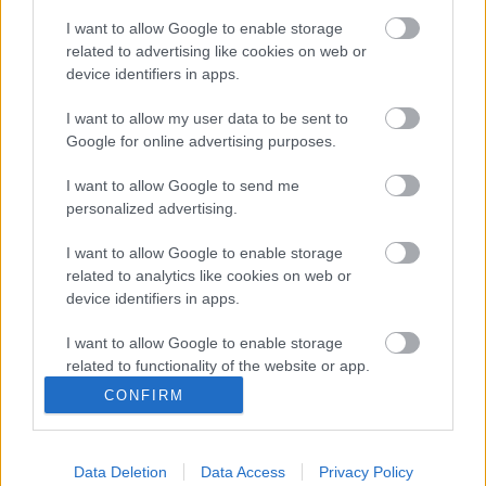
Lenyűgöző tonhal, értő kezekben
I want to allow Google to enable storage
related to advertising like cookies on web or
világevő
•
2014. május 05.
0
device identifiers in apps.
Amióta megjártam a tokió nagybani halpiacát, a
I want to allow my user data to be sent to
Tsukiji halpiacot (képes beszámolóm itt), még
Google for online advertising purposes.
inkább egyértelművé vált, hogy milyen hihetetlen
I want to allow Google to send me
precizitással és perfekcionizmussal tekintenek erre a
personalized advertising.
halra is a japánok, ami nálunk leginkább
konzervként van jelen, saját levében.…
I want to allow Google to enable storage
related to analytics like cookies on web or
Rodizio, amit egy igazi húsevő nem
device identifiers in apps.
hagyhat ki!
I want to allow Google to enable storage
világevő
•
2013. június 17.
0
related to functionality of the website or app.
CONFIRM
I want to allow Google to enable storage
A steak- és húsrajongók általában a hatalmas,
related to personalization.
vaskos szeletekért szoktak rajongani, pedig van egy
olyan vetélytársa is ennek a műfajnak, ahol vékonyka
Data Deletion
Data Access
Privacy Policy
I want to allow Google to enable storage