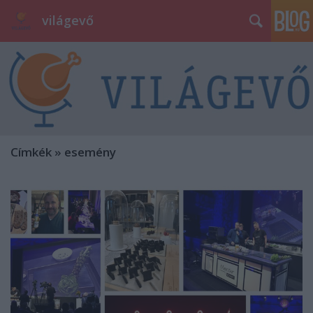
világevő
Címkék
»
esemény