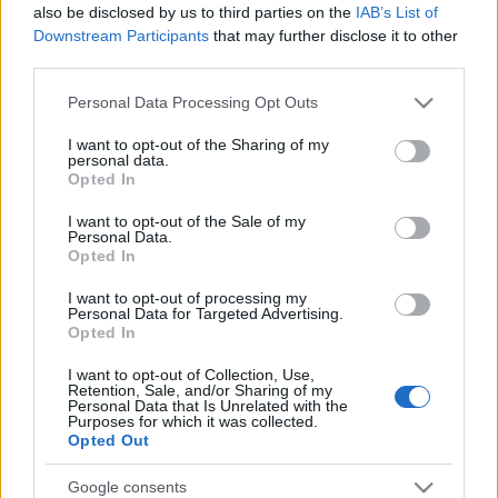
also be disclosed by us to third parties on the
IAB’s List of
Downstream Participants
that may further disclose it to other
third parties.
Please note that this website/app uses one or more Google
Personal Data Processing Opt Outs
services and may gather and store information including but
not limited to your visit or usage behaviour. You may click to
I want to opt-out of the Sharing of my
personal data.
grant or deny consent to Google and its third-party tags to
Opted In
use your data for below specified purposes in below Google
A világ legjobb éttermének
consent section.
I want to opt-out of the Sale of my
fashionista fermentációs séfje
Personal Data.
Opted In
Budapesten!
I want to opt-out of processing my
világevő
•
2017. február 20.
0
Personal Data for Targeted Advertising.
Opted In
Nagyon boldog vagyok, mert a közreműködésemmel
I want to opt-out of Collection, Use,
sikerült beszervezni a Noma 'tudományos
Retention, Sale, and/or Sharing of my
Personal Data that Is Unrelated with the
bunkeréből' egy nagyszerű szakmai rendezvényre
Purposes for which it was collected.
Budapestre! Fotó: Christopher Morris, The Globe
Opted Out
And Mail
Google consents