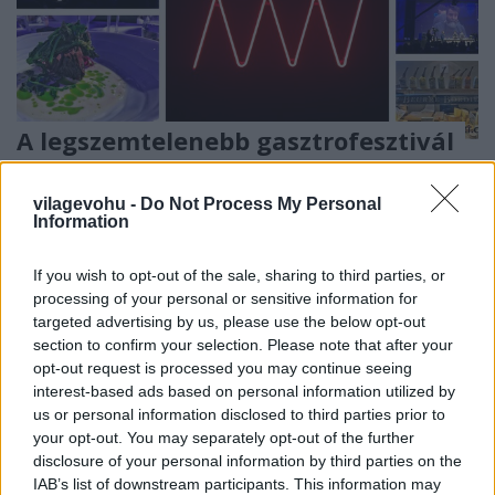
A legszemtelenebb gasztrofesztivál
világevő
•
2017. november 27.
0
vilagevohu -
Do Not Process My Personal
Information
Az Omnivore egy egészen furcsa elegye egy magas
szintű séfkonferenciának és egy gasztrofesztiválnak,
If you wish to opt-out of the sale, sharing to third parties, or
tele meglepetésekkel. Csak egy biztos, hogy izgalmas
processing of your personal or sensitive information for
és különleges lesz.
targeted advertising by us, please use the below opt-out
section to confirm your selection. Please note that after your
opt-out request is processed you may continue seeing
interest-based ads based on personal information utilized by
us or personal information disclosed to third parties prior to
your opt-out. You may separately opt-out of the further
disclosure of your personal information by third parties on the
IAB’s list of downstream participants. This information may