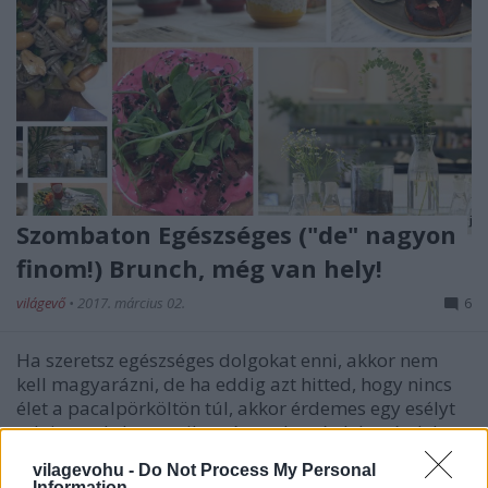
Szombaton Egészséges ("de" nagyon
finom!) Brunch, még van hely!
világevő
•
2017. március 02.
6
Ha szeretsz egészséges dolgokat enni, akkor nem
kell magyarázni, de ha eddig azt hitted, hogy nincs
élet a pacalpörköltön túl, akkor érdemes egy esélyt
adni annak, hogy milyen ízgazdag, érdekes ételek
vannak, és még éhes se maradsz a végén, sőt.
vilagevohu -
Do Not Process My Personal
Information