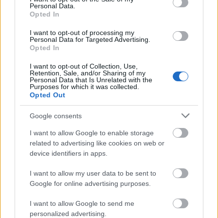
csak egy botmixer kell hozzá, semmi egyéb.
Personal Data.
Opted In
I want to opt-out of processing my
Personal Data for Targeted Advertising.
Opted In
I want to opt-out of Collection, Use,
Retention, Sale, and/or Sharing of my
Personal Data that Is Unrelated with the
Purposes for which it was collected.
Opted Out
Google consents
I want to allow Google to enable storage
related to advertising like cookies on web or
device identifiers in apps.
I want to allow my user data to be sent to
JÁTÉK: Készülj fel a téli
Google for online advertising purposes.
igénybevételekre!
I want to allow Google to send me
világevő
•
2015. december 18.
0
personalized advertising.