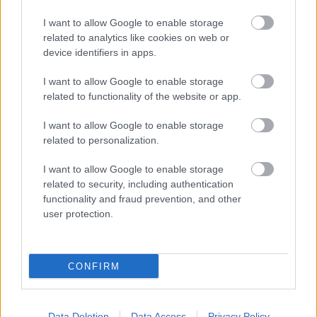
I want to allow Google to enable storage
5 csomag étrend-kiegészítőt lehet nyerni, jól jöhet a
related to analytics like cookies on web or
zord időjárásban! A játékban két egyszerű kérdésre
device identifiers in apps.
kell válaszolni emailben: - Mennyi jódot
tartalmaznak a Centrum A-tól Z-ig étrend-
I want to allow Google to enable storage
kiegészítők? - Tartalmaznak-e cukrot a Centrum A-
related to functionality of the website or app.
tól Z-ig…
I want to allow Google to enable storage
related to personalization.
I want to allow Google to enable storage
related to security, including authentication
functionality and fraud prevention, and other
user protection.
CONFIRM
Data Deletion
Data Access
Privacy Policy