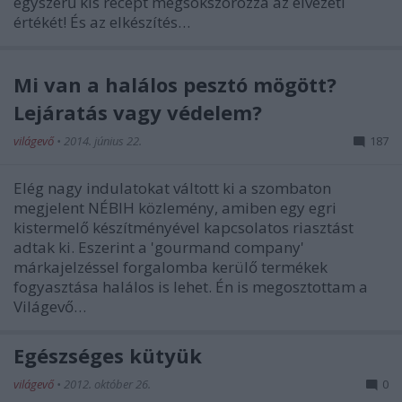
egyszerű kis recept megsokszorozza az élvezeti
értékét! És az elkészítés…
Mi van a halálos pesztó mögött?
Lejáratás vagy védelem?
világevő
•
2014. június 22.
187
Elég nagy indulatokat váltott ki a szombaton
megjelent NÉBIH közlemény, amiben egy egri
kistermelő készítményével kapcsolatos riasztást
adtak ki. Eszerint a 'gourmand company'
márkajelzéssel forgalomba kerülő termékek
fogyasztása halálos is lehet. Én is megosztottam a
Világevő…
Egészséges kütyük
világevő
•
2012. október 26.
0