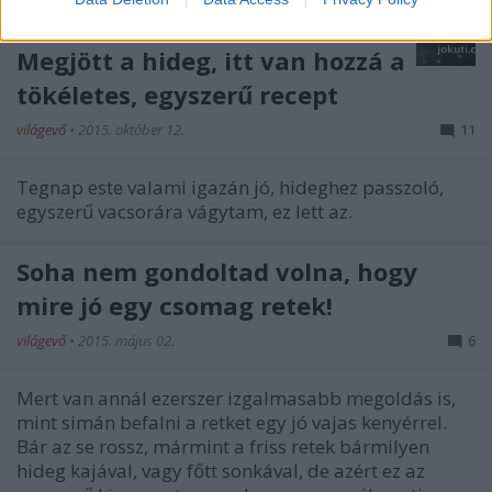
Megjött a hideg, itt van hozzá a
tökéletes, egyszerű recept
világevő
•
2015. október 12.
11
Tegnap este valami igazán jó, hideghez passzoló,
egyszerű vacsorára vágytam, ez lett az.
Soha nem gondoltad volna, hogy
mire jó egy csomag retek!
világevő
•
2015. május 02.
6
Mert van annál ezerszer izgalmasabb megoldás is,
mint simán befalni a retket egy jó vajas kenyérrel.
Bár az se rossz, mármint a friss retek bármilyen
hideg kajával, vagy főtt sonkával, de azért ez az