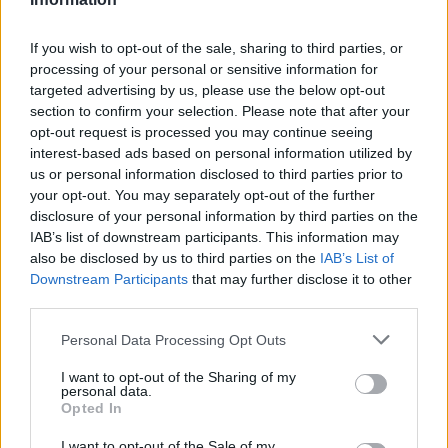
If you wish to opt-out of the sale, sharing to third parties, or
processing of your personal or sensitive information for
targeted advertising by us, please use the below opt-out
section to confirm your selection. Please note that after your
opt-out request is processed you may continue seeing
interest-based ads based on personal information utilized by
us or personal information disclosed to third parties prior to
your opt-out. You may separately opt-out of the further
disclosure of your personal information by third parties on the
IAB’s list of downstream participants. This information may
also be disclosed by us to third parties on the
IAB’s List of
Downstream Participants
that may further disclose it to other
third parties.
A világ legegészségesebb
Please note that this website/app uses one or more Google
Personal Data Processing Opt Outs
gyümölcsfagyijai - 3 perc munkával!
services and may gather and store information including but
not limited to your visit or usage behaviour. You may click to
I want to opt-out of the Sharing of my
világevő
•
2016. július 12.
24
personal data.
grant or deny consent to Google and its third-party tags to
Opted In
use your data for below specified purposes in below Google
Azonnal fogyasztható, minden természetes benne! És
consent section.
I want to opt-out of the Sale of my