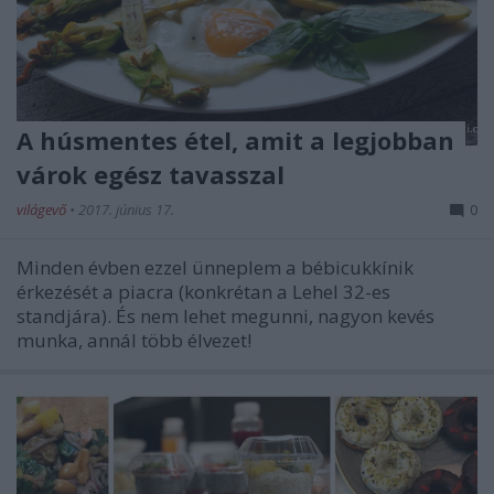
A húsmentes étel, amit a legjobban
várok egész tavasszal
világevő
•
2017. június 17.
0
Minden évben ezzel ünneplem a bébicukkínik
érkezését a piacra (konkrétan a Lehel 32-es
standjára). És nem lehet megunni, nagyon kevés
munka, annál több élvezet!