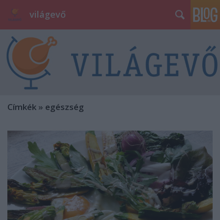
világevő
Címkék
»
egészség