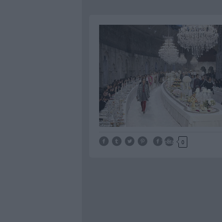
Tetszik
0