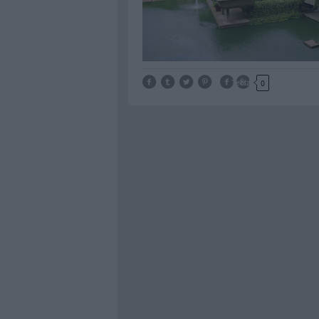
Tetszik
0