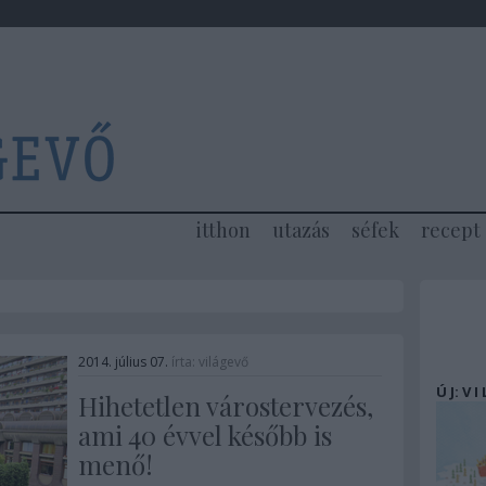
itthon
utazás
séfek
recept
2014. július 07.
írta:
világevő
Ú J: V I
Hihetetlen várostervezés,
ami 40 évvel később is
menő!