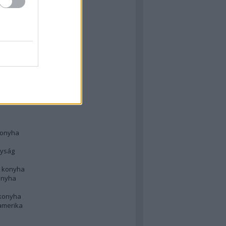
 konyha
l
 konyha
d konyha
ong
konyha
konyha
nyság
n konyha
onyha
 konyha
amerika