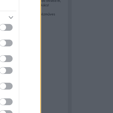
cs akarsz lenni? Akkor előbb olvasd el,
ondol erről egy magyar szakács!
életes steak titka
est rejtett kincsei: orosz kézműves
ászat
atok
 konyha
a
konyha
konyha
m
dor
 dor
nyha
rika