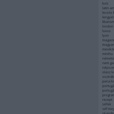
kvíz
latin a
lecsós 
lengyel
libanon
london
luxus
lyon
magazi
magyar
mexikó
minihu
németo
nem ga
népsze
olasz 
osztrá
perui 
portugá
portug
progra
recept
séfek
séf me
skandi