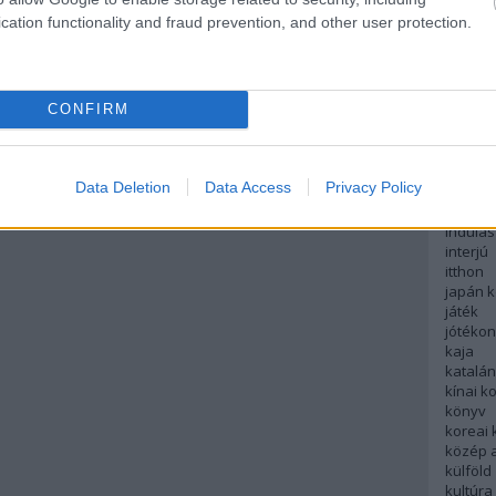
English
cation functionality and fraud prevention, and other user protection.
északi
európa
fesztivá
francia
CONFIRM
futás
hanoi
hollan
hong k
Data Deletion
Data Access
Privacy Policy
hotel
indiai 
indulás
interjú
itthon
japán 
játék
jótéko
kaja
katalá
kínai k
könyv
koreai
közép 
külföld
kultúra