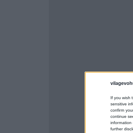
vilagevoh
If you wish 
sensitive in
confirm you
continue se
information 
further disc