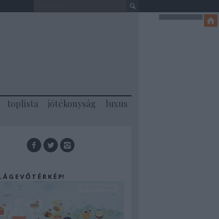
toplista
jótékonyság
luxus
 L Á G E V Ő T É R K É P!