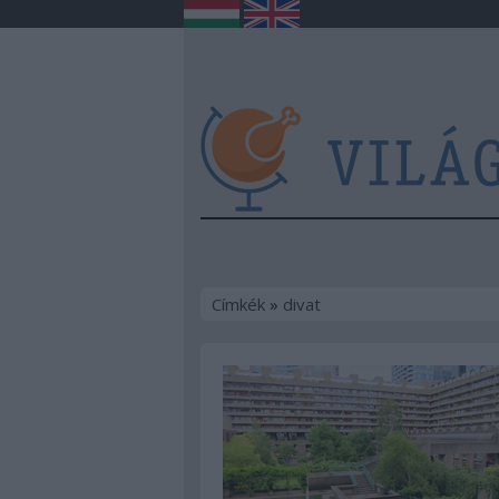
Címkék
»
divat