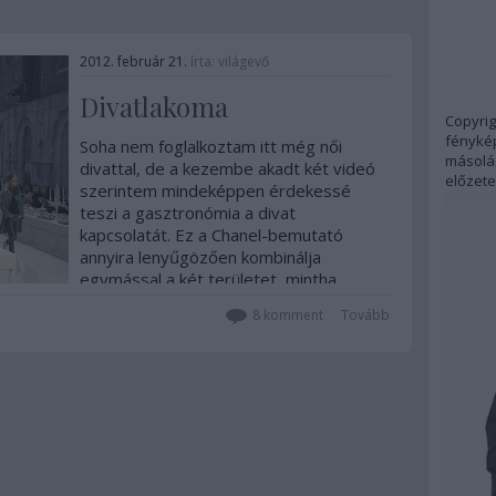
2012. február 21.
írta:
világevő
Divatlakoma
Copyrig
fénykép
Soha nem foglalkoztam itt még női
másolás
divattal, de a kezembe akadt két videó
előzete
szerintem mindeképpen érdekessé
teszi a gasztronómia a divat
kapcsolatát. Ez a Chanel-bemutató
annyira lenyűgözően kombinálja
egymással a két területet, mintha
elválaszthatatlanok lennének egymástól,
8
komment
Tovább
dupla…