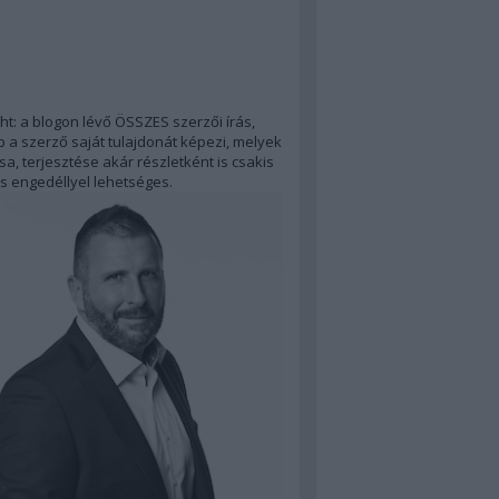
ht: a blogon lévő ÖSSZES szerzői írás,
 a szerző saját tulajdonát képezi, melyek
a, terjesztése akár részletként is csakis
s engedéllyel lehetséges.