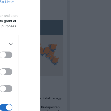
B’s List of
er and store
to grant or
ed purposes
5
ra menő Budapest-térképet talált fel egy
r tervező, hogy...
 legjobb (elérhető árú) ebéd Budapesten