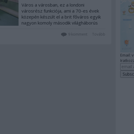
Város a városban, ez a londoni
városrész funkciója, ami a 70-es évek
közepén készült el a brit főváros egyik
nagyon komoly második világháborús
bombakárokat szenvedett részén. És
lenyűgöző az egész, építészetileg is
9
komment
Tovább
értékálló, hihetetlenül átgondolt…
Email: 
Iratkozz