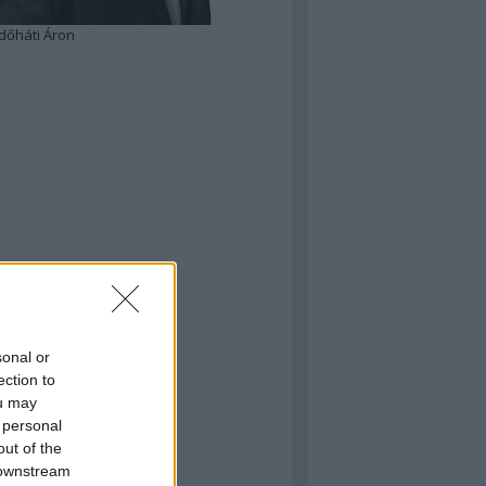
dőháti Áron
sonal or
ection to
ou may
 personal
out of the
 downstream