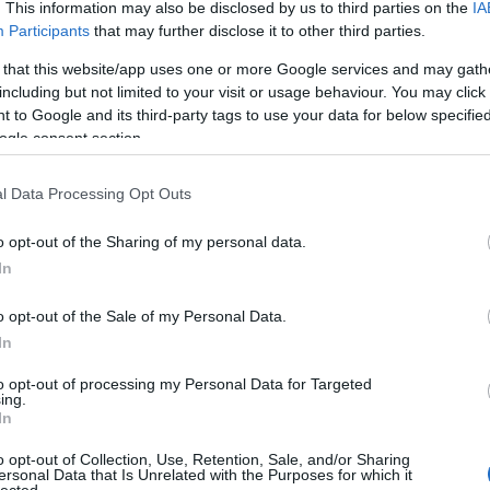
. This information may also be disclosed by us to third parties on the
IA
Participants
that may further disclose it to other third parties.
 that this website/app uses one or more Google services and may gath
including but not limited to your visit or usage behaviour. You may click 
 to Google and its third-party tags to use your data for below specifi
ogle consent section.
l Data Processing Opt Outs
o opt-out of the Sharing of my personal data.
In
o opt-out of the Sale of my Personal Data.
In
to opt-out of processing my Personal Data for Targeted
TOP
ing.
In
Annyi
magya
o opt-out of Collection, Use, Retention, Sale, and/or Sharing
A 10
ersonal Data that Is Unrelated with the Purposes for which it
lected.