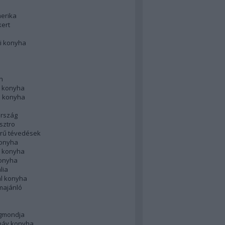
merika
kert
i konyha
n
 konyha
i konyha
rszág
sztro
rű tévedések
konyha
k konyha
konyha
lia
ál konyha
majánló
gmondja
náv konyha