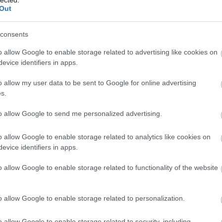
Szaká
Out
mit g
A tök
Budap
consents
cukr
o allow Google to enable storage related to advertising like cookies on
evice identifiers in apps.
Rov
o allow my user data to be sent to Google for online advertising
afrikai
s.
ausztri
ázsia
ázsiai 
to allow Google to send me personalized advertising.
baszk 
bejrút
o allow Google to enable storage related to analytics like cookies on
belgiu
berlin
evice identifiers in apps.
bizarr
bocuse
o allow Google to enable storage related to functionality of the website
bocuse
brit ko
cukiság
o allow Google to enable storage related to personalization.
dél ame
ego
english
o allow Google to enable storage related to security, including