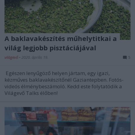
A baklavakészítés műhelytitkai a
világ legjobb pisztáciájával
világevő
•
2020. április 19.
5
Egészen lenyűgöző helyen jártam, egy igazi,
kézműves baklavakészítőnél Gaziantepben. Fotós-
videós élménybeszámoló. Kedd este folytatódik a
Világevő Talks élőben!