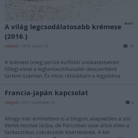
A világ legcsodálatosabb krémese
(2016.)
világevő
•
2016. június 10.
16
A krémest (meg persze külföldi unokatestvéreit
főleg) eleve a legfantasztikusabb desszertként
tartom számon. És most rátaláltam a legjobbra.
Francia-japán kapcsolat
világevő
•
2011. november 23.
4
Ahogy már említettem is a blogon, alapvetően a sós
ételek hoznak lázba, de Párizsban sose állok ellen a
fantasztikus cukrászdák kísértésének. A két