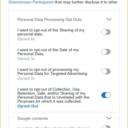
Downstream Participants
that may further disclose it to other
third parties.
Please note that this website/app uses one or more Google
Personal Data Processing Opt Outs
services and may gather and store information including but
not limited to your visit or usage behaviour. You may click to
I want to opt-out of the Sharing of my
personal data.
grant or deny consent to Google and its third-party tags to
Opted In
use your data for below specified purposes in below Google
consent section.
I want to opt-out of the Sale of my
Personal Data.
Opted In
I want to opt-out of processing my
Personal Data for Targeted Advertising.
Opted In
Azt tudtad, hogy van már
I want to opt-out of Collection, Use,
Retention, Sale, and/or Sharing of my
Budapesten egy autentikus iráni
Personal Data that Is Unrelated with the
Purposes for which it was collected.
cukrászda?
Opted Out
világevő
•
2019. január 08.
3
Google consents