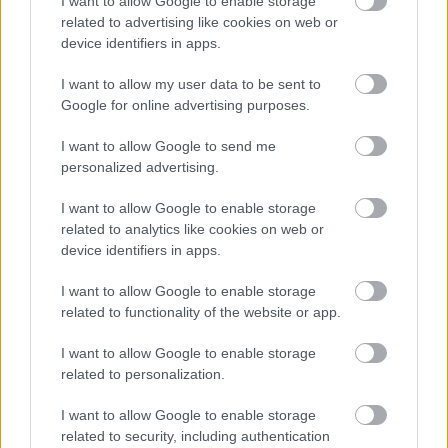
Néhány hete nyílt meg egy teljesen eldugott kis
I want to allow Google to enable storage
autentikus iráni cukrászda Budapesten, érdemes
related to advertising like cookies on web or
megnézni.
device identifiers in apps.
I want to allow my user data to be sent to
Google for online advertising purposes.
I want to allow Google to send me
personalized advertising.
I want to allow Google to enable storage
related to analytics like cookies on web or
device identifiers in apps.
I want to allow Google to enable storage
related to functionality of the website or app.
I want to allow Google to enable storage
related to personalization.
Miért zár be végleg az ország egyik
I want to allow Google to enable storage
legjobb cukrászdája?
related to security, including authentication