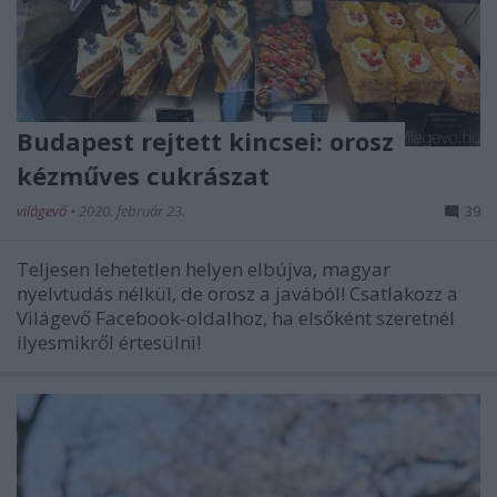
Budapest rejtett kincsei: orosz
kézműves cukrászat
világevő
•
2020. február 23.
39
Teljesen lehetetlen helyen elbújva, magyar
nyelvtudás nélkül, de orosz a javából! Csatlakozz a
Világevő Facebook-oldalhoz, ha elsőként szeretnél
ilyesmikről értesülni!