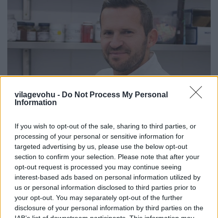
vilagevohu -
Do Not Process My Personal
Information
If you wish to opt-out of the sale, sharing to third parties, or
Mit gondol az ország egyik legjobb
processing of your personal or sensitive information for
targeted advertising by us, please use the below opt-out
cukrásza az ország tortájáról?
section to confirm your selection. Please note that after your
opt-out request is processed you may continue seeing
világevő
•
2016. augusztus 22.
62
interest-based ads based on personal information utilized by
us or personal information disclosed to third parties prior to
Nagyon ritkán fordul elő, hogy más írását teszem ki,
your opt-out. You may separately opt-out of the further
még ritkább a negatív hangvételű cikk, hiszen
disclosure of your personal information by third parties on the
alapvetően a gasztronómia (főzés, evés,