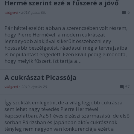
Hermé szerint ezé a fűszeré a jövő
világevő
•
2013. július 09.
6
Pár héttel ezelőtt abban a szerencsében volt részem,
hogy Pierre Hermével, a modern cukrászat
legnagyobb alakjával sikerült összehozni egy
hosszabb beszélgetést, ráadásul még a tervrajzaiba
is bepillantást engedett. Ezen kívül pedig elmondta,
hogy melyik fűszert, ízt tartja a…
A cukrászat Picassója
világevő
•
2013. április 29.
57
Így szokták emlegetni, de a világ legjobb cukrásza
sem lehet nagy tévedés Pierre Hermével
kapcsolatban. Az 51 éves elzászi származású, de első
sorban Párizsban és Japánban aktív cukrásznak
tényleg nem nagyon van konkurenciája ezért a