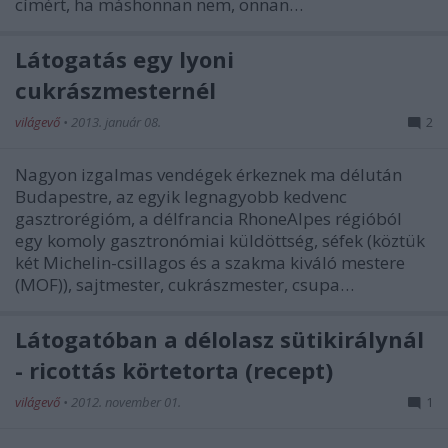
címért, ha máshonnan nem, onnan…
Látogatás egy lyoni
cukrászmesternél
világevő
•
2013. január 08.
2
Nagyon izgalmas vendégek érkeznek ma délután
Budapestre, az egyik legnagyobb kedvenc
gasztrorégióm, a délfrancia RhoneAlpes régióból
egy komoly gasztronómiai küldöttség, séfek (köztük
két Michelin-csillagos és a szakma kiváló mestere
(MOF)), sajtmester, cukrászmester, csupa…
Látogatóban a délolasz sütikirálynál
- ricottás körtetorta (recept)
világevő
•
2012. november 01.
1