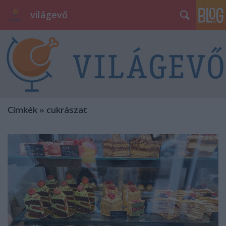
világevő
Címkék
»
cukrászat