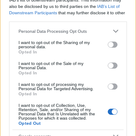
IAB’s list of downstream participants. This information may
étteremlátogatás) szépségeit igyekszem
also be disclosed by us to third parties on the
IAB’s List of
népszerűsíteni, de Kolonics Zoltán, cukrászmester
Downstream Participants
that may further disclose it to other
szakmai munkássága elég erős érv volt amellett,
third parties.
hogy engedjek a…
Please note that this website/app uses one or more Google
Personal Data Processing Opt Outs
services and may gather and store information including but
Tyúkhúsleves cukorból. Egy magyar
not limited to your visit or usage behaviour. You may click to
I want to opt-out of the Sharing of my
personal data.
cukrászlány, aki ehetetlen tortával
grant or deny consent to Google and its third-party tags to
Opted In
use your data for below specified purposes in below Google
lett világbajnok.
consent section.
I want to opt-out of the Sale of my
Personal Data.
világevő
•
2014. november 29.
3
Opted In
I want to opt-out of processing my
Elég furcsa képre lettem figyelmes az elmúlt
Personal Data for Targeted Advertising.
napokban. Maga a kép tulajdonképpen nem is
Opted In
furcsa, csak akkor, ha kiderül, hogy minden cukorból
készült rajta, még a leveses tál is! És egy magyar
I want to opt-out of Collection, Use,
Retention, Sale, and/or Sharing of my
lány ezzel lett világbajnok. Megkerestem emailben,
Personal Data that Is Unrelated with the
hogy ki is ő, és mit is jelent ez…
Purposes for which it was collected.
Opted Out
Pár tojás Párizsból, ami miatt