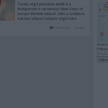
Tavaly végül júniusban adták ki a
Budapestet is tartalmazó Main Cities of
Europe Michelin kalauzt. Idén a szokásos
márciusi időpont helyett végül mára
csúszott a bejelentés. És ezúttal már
MG Budapestként... Íme az eredmények.
2
komment
Tovább
[Folyamatosan bővítve! Már az összes
bejegyzés benne van a kalauzból,…
Email: 
Iratkozz