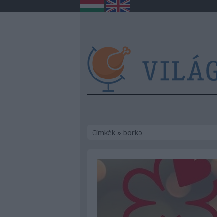
Címkék
»
borko