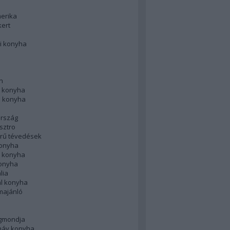
merika
kert
i konyha
n
 konyha
i konyha
rszág
sztro
rű tévedések
konyha
k konyha
konyha
lia
ál konyha
majánló
gmondja
náv konyha