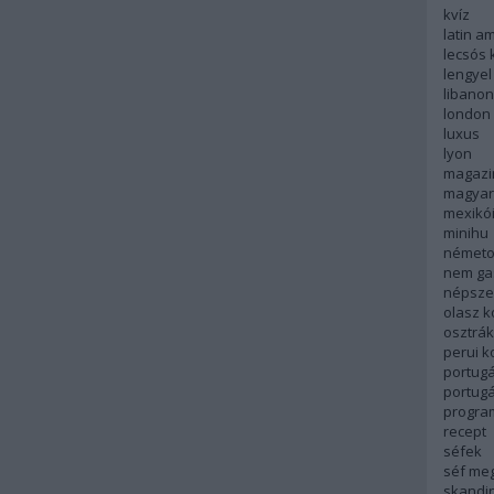
kvíz
latin a
lecsós 
lengyel
libanon
london
luxus
lyon
magazi
magyar
mexikó
minihu
németo
nem ga
népsze
olasz 
osztrá
perui 
portugá
portug
progra
recept
séfek
séf me
skandi