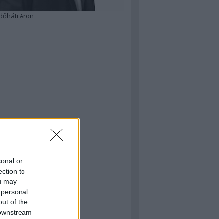
dőháti Áron
sonal or
ection to
ou may
 personal
out of the
 downstream