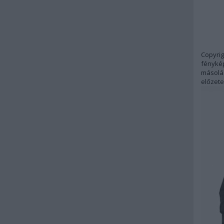
Copyrig
fénykép
másolás
előzete