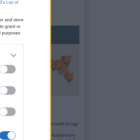
B’s List of
er and store
to grant or
ed purposes
5
ra menő Budapest-térképet talált fel egy
r tervező, hogy...
 legjobb (elérhető árú) ebéd Budapesten