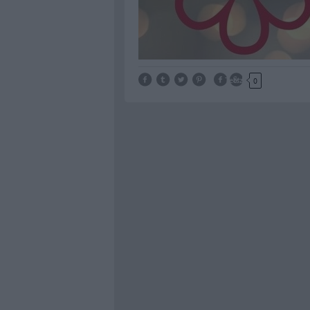
Tetszik
0