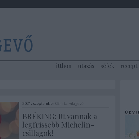
itthon
utazás
séfek
recept
2021. szeptember 02.
írta:
világevő
Ú J: V I
BRÉKING: Itt vannak a
legfrissebb Michelin-
csillagok!