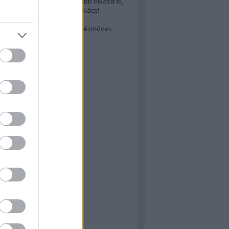
cs akarsz lenni? Akkor előbb olvasd el,
ondol erről egy magyar szakács!
életes steak titka
est rejtett kincsei: orosz kézműves
ászat
atok
 konyha
a
konyha
konyha
m
dor
 dor
nyha
rika