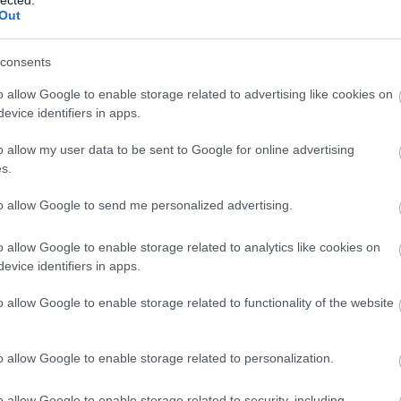
Szaká
Out
mit g
A tök
Budap
consents
cukr
o allow Google to enable storage related to advertising like cookies on
evice identifiers in apps.
Rov
o allow my user data to be sent to Google for online advertising
afrikai
s.
ausztri
ázsia
ázsiai 
to allow Google to send me personalized advertising.
baszk 
bejrút
o allow Google to enable storage related to analytics like cookies on
belgiu
berlin
evice identifiers in apps.
bizarr
bocuse
o allow Google to enable storage related to functionality of the website
bocuse
brit ko
cukiság
o allow Google to enable storage related to personalization.
dél ame
ego
English
o allow Google to enable storage related to security, including