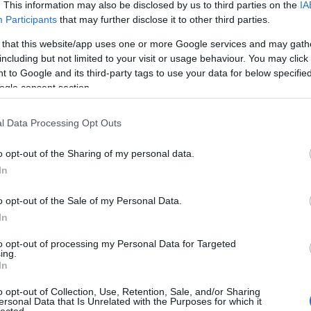
. This information may also be disclosed by us to third parties on the
IA
Participants
that may further disclose it to other third parties.
 that this website/app uses one or more Google services and may gath
including but not limited to your visit or usage behaviour. You may click 
 to Google and its third-party tags to use your data for below specifi
ogle consent section.
l Data Processing Opt Outs
o opt-out of the Sharing of my personal data.
In
o opt-out of the Sale of my Personal Data.
In
to opt-out of processing my Personal Data for Targeted
TOP
ing.
In
Annyi
magya
o opt-out of Collection, Use, Retention, Sale, and/or Sharing
A 10
ersonal Data that Is Unrelated with the Purposes for which it
lected.