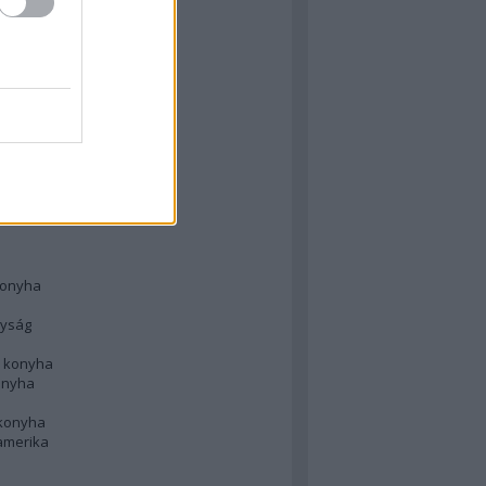
 konyha
l
 konyha
d konyha
ong
konyha
konyha
nyság
n konyha
onyha
 konyha
amerika