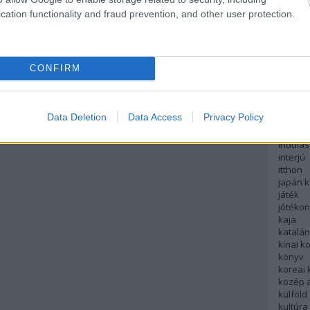
english
cation functionality and fraud prevention, and other user protection.
északi
európa
fesztivá
francia
CONFIRM
futás
hanoi
hollan
hong k
Data Deletion
Data Access
Privacy Policy
hotel
indiai 
indulás
interjú
itthon
japán 
játék
jótéko
kaja
katalá
kínai k
könyv
koreai
közép 
külföld
kultúra