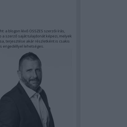
ht: a blogon lévő ÖSSZES szerzői írás,
 a szerző saját tulajdonát képezi, melyek
a, terjesztése akár részletként is csakis
s engedéllyel lehetséges.