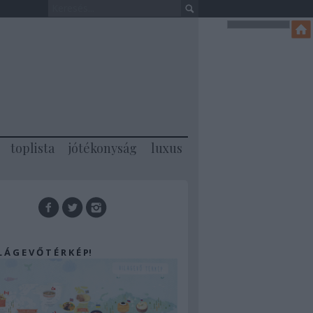
toplista
jótékonyság
luxus
 L Á G E V Ő T É R K É P!