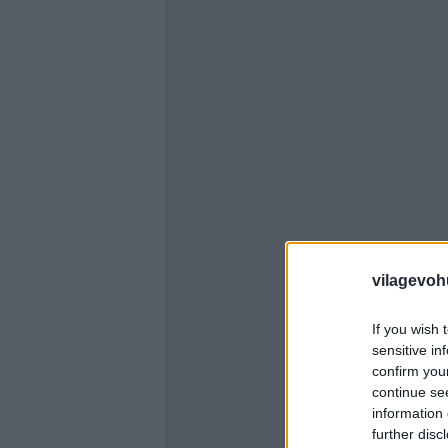
vilagevoh
If you wish 
sensitive in
confirm you
continue se
information 
further disc