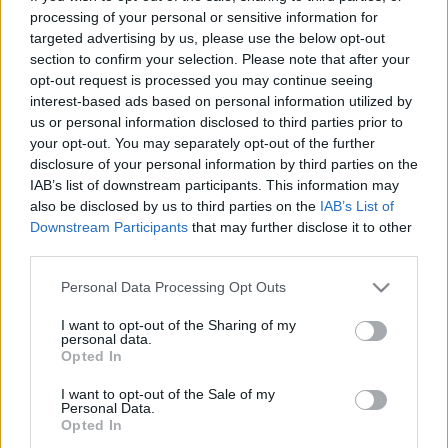
processing of your personal or sensitive information for
targeted advertising by us, please use the below opt-out
section to confirm your selection. Please note that after your
opt-out request is processed you may continue seeing
interest-based ads based on personal information utilized by
Amikor a nordic konyha nagyágyúja
us or personal information disclosed to third parties prior to
your opt-out. You may separately opt-out of the further
egészen északi körülmények között
disclosure of your personal information by third parties on the
kóstol tokajit
IAB’s list of downstream participants. This information may
also be disclosed by us to third parties on the
IAB’s List of
világevő
•
2017. január 17.
0
Downstream Participants
that may further disclose it to other
third parties.
Daniel Berlin neve még csak az igazán hozzáértők
Please note that this website/app uses one or more Google
Personal Data Processing Opt Outs
számára cseng ismerősen itthon, pedig az új északi
services and may gather and store information including but
konyha egyik legfontosabb figurája a svéd séf.
not limited to your visit or usage behaviour. You may click to
I want to opt-out of the Sharing of my
Akinek az éttermébe szinte lehetetlen bejutni, viszont
personal data.
grant or deny consent to Google and its third-party tags to
Opted In
hamarosan Budapesten fog főzni!
use your data for below specified purposes in below Google
consent section.
I want to opt-out of the Sale of my
Personal Data.
Láttad már a világ élvonalbeli
Opted In
sommelier-it magyar borokat