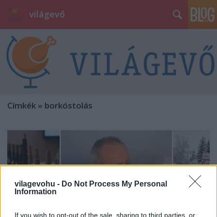
világevő
Címkék
»
borkóstolás
vilagevohu -
Do Not Process My Personal
Information
If you wish to opt-out of the sale, sharing to third parties, or