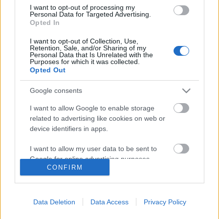
I want to opt-out of processing my
kóstolgatni?
Personal Data for Targeted Advertising.
Opted In
világevő
•
2014. augusztus 18.
0
I want to opt-out of Collection, Use,
Retention, Sale, and/or Sharing of my
Nemrég Baszkföldön jártam pár napot [fantasztikus
Personal Data that Is Unrelated with the
Purposes for which it was collected.
hely, itt vannak az eddigi beszámolók róla], ami egy
Opted Out
meglehetősen spontán túra volt, pénteken találtam
ki, hogy kedden csatlakozom egy barátomhoz, aki
Google consents
odaindul. És így szemtanúja lehettem, ahogy a világ
I want to allow Google to enable storage
legjobb éttermeinek…
related to advertising like cookies on web or
device identifiers in apps.
Itt a tavasz - van egy csomó jó
gasztroprogram
I want to allow my user data to be sent to
Google for online advertising purposes.
világevő
•
2012. április 12.
17
CONFIRM
I want to allow Google to send me
personalized advertising.
Lesz egy csomó érdekes gasztroesemény, ajánlok
párat közülük. Igyekszem majd minél többre (ami
Data Deletion
Data Access
Privacy Policy
I want to allow Google to enable storage
nem ingyenes) megnyerhető jegyeket is szerezni, a