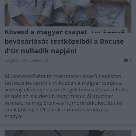
Kövesd a magyar csapat
bevásárlását testközelből a Bocuse
d'Or nulladik napján!
világevő
•
2017. január 23.
1
Műsorvezetőként természetesen sikerült egészen
testközelbe kerülni, miközben a magyar csapat a
verseny előestéjén a zöldségek bevásárlását intézte,
és még az is kiderült, hogy milyen állapotban
vannak, na meg őrzik-e a humorérzéküket.Spoiler:
őrzik.[24-én, 9:01 perckor minden kiderül a
magyar…