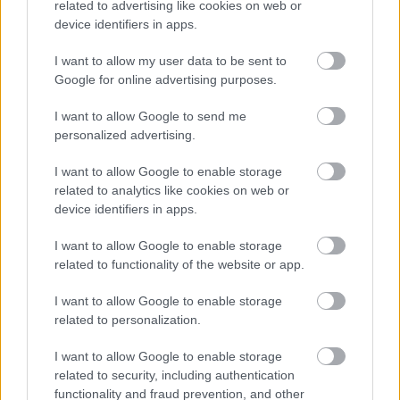
related to advertising like cookies on web or
device identifiers in apps.
I want to allow my user data to be sent to
Google for online advertising purposes.
I want to allow Google to send me
personalized advertising.
Itt vannak a legfrissebb infók a
torinói Bocuse d'Or Europe-ról!
I want to allow Google to enable storage
related to analytics like cookies on web or
világevő
•
2018. március 13.
0
device identifiers in apps.
I want to allow Google to enable storage
A júniusi európai döntőn a Kistücsök sous-chefje,
related to functionality of the website or app.
Pohner Ádám és csapata képviseli hazánkat. Itt
vannak a legfrissebb tudnivalók. Új logója van a
I want to allow Google to enable storage
Bocuse d'Ornak!
related to personalization.
I want to allow Google to enable storage
related to security, including authentication
functionality and fraud prevention, and other