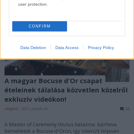
user protection.
CONFIRM
Data Deletion
Data Access
Privacy Policy
A magyar Bocuse d'Or csapat
ételeinek tálalása közvetlen közelről
exkluzív videókon!
világevő
•
2017. január 24.
22
A Master of Ceremony titulus hatalma: bárhova
bemehetek a Bocuse d'Oron, így sikerült teljesen