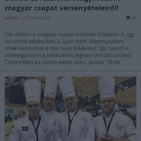
magyar csapat versenyételeiről!
világevő
•
2017. január 24.
21
Ott voltam a magyar csapat edzésén többször is, így
az utolsó edzésükön is Lyon előtt. Megmutatom,
mivel készülnek a mai napra!Ajánlott: Így zajlott a
zöldségpiacon a bevásárlás tegnap délután (videó)
Csoportkép az utolsó edzés után, január 19-én