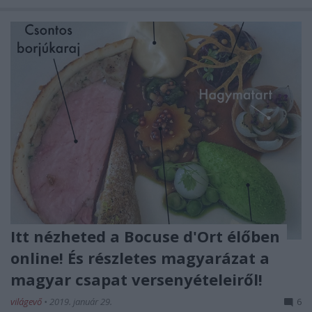
Itt nézheted a Bocuse d'Ort élőben
online! És részletes magyarázat a
magyar csapat versenyételeiről!
világevő
•
2019. január 29.
6