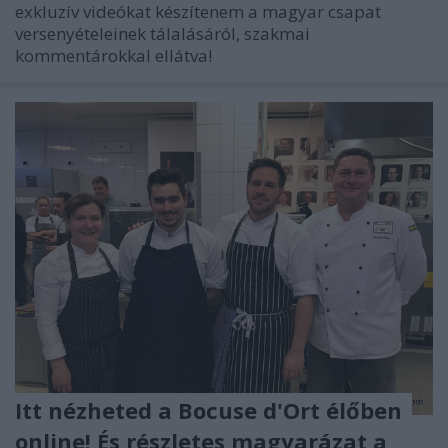
exkluzív videókat készítenem a magyar csapat
versenyételeinek tálalásáról, szakmai
kommentárokkal ellátva!
Itt nézheted a Bocuse d'Ort élőben
online! És részletes magyarázat a