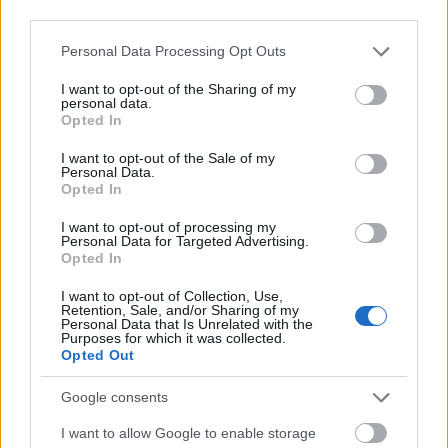
third parties.
Minden, amit a magyar Bocuse d'Or
Please note that this website/app uses one or more Google
Personal Data Processing Opt Outs
csapat szerepléséről tudni kell
services and may gather and store information including but
not limited to your visit or usage behaviour. You may click to
I want to opt-out of the Sharing of my
világevő
•
2019. január 23.
2
personal data.
grant or deny consent to Google and its third-party tags to
Opted In
use your data for below specified purposes in below Google
Természetesen idén is közvetítek élőben is a Bocuse
consent section.
I want to opt-out of the Sale of my
d'Orról, a helyszínről, Lyonból. Itt a blogon is, de a
Personal Data.
Opted In
Facebook-oldalon lesznek majd a legizgalmasabb,
élő videós anyagok! Instán és story-ban pedig első
I want to opt-out of processing my
sorban a nem magyarcsapat-specifikus anyagok.
Personal Data for Targeted Advertising.
Ezek meg itt a korábbi instás Bocuse…
Opted In
I want to opt-out of Collection, Use,
Retention, Sale, and/or Sharing of my
Personal Data that Is Unrelated with the
Purposes for which it was collected.
Opted Out
Google consents
I want to allow Google to enable storage