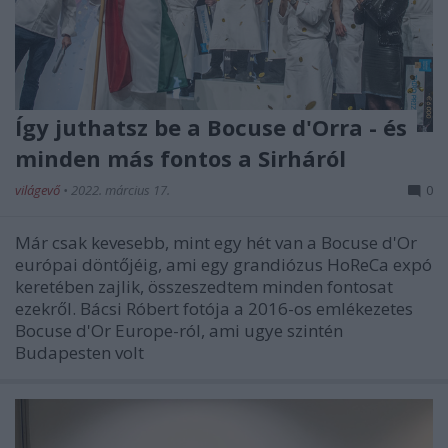
Így juthatsz be a Bocuse d'Orra - és
minden más fontos a Sirháról
világevő
•
2022. március 17.
0
Már csak kevesebb, mint egy hét van a Bocuse d'Or
európai döntőjéig, ami egy grandiózus HoReCa expó
keretében zajlik, összeszedtem minden fontosat
ezekről. Bácsi Róbert fotója a 2016-os emlékezetes
Bocuse d'Or Europe-ról, ami ugye szintén
Budapesten volt