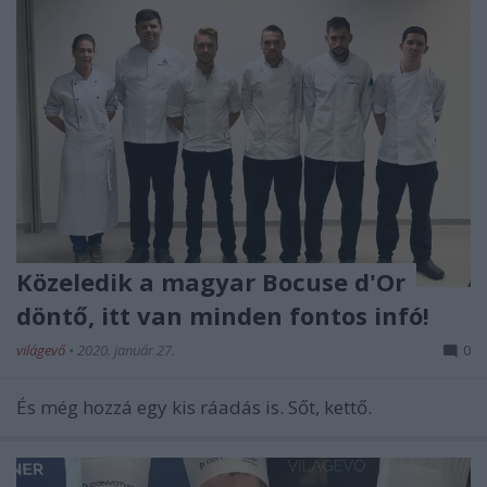
Közeledik a magyar Bocuse d'Or
döntő, itt van minden fontos infó!
világevő
•
2020. január 27.
0
És még hozzá egy kis ráadás is. Sőt, kettő.