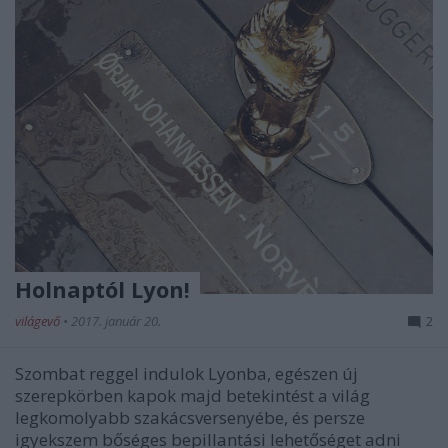
Holnaptól Lyon!
világevő
•
2017. január 20.
2
Szombat reggel indulok Lyonba, egészen új
szerepkörben kapok majd betekintést a világ
legkomolyabb szakácsversenyébe, és persze
igyekszem bőséges bepillantási lehetőséget adni