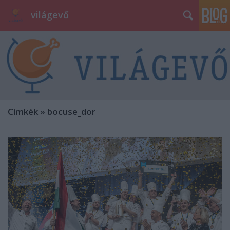
világevő
Címkék
»
bocuse_dor