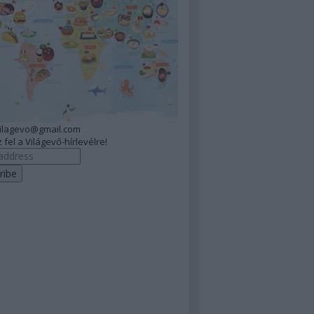
vilagevo@gmail.com
 fel a Világevő-hírlevélre!