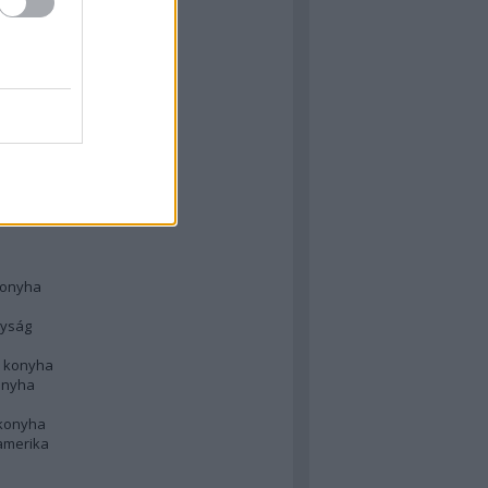
 konyha
l
 konyha
d konyha
ong
konyha
konyha
nyság
n konyha
onyha
 konyha
amerika