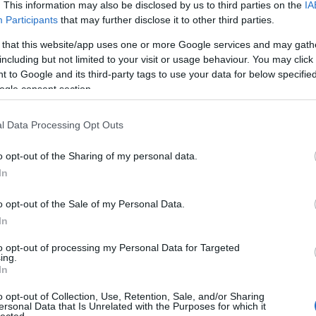
. This information may also be disclosed by us to third parties on the
IA
Nemrég Baszkföldön jártam pár napot
Participants
that may further disclose it to other third parties.
[fantasztikus hely, itt vannak az eddigi
beszámolók róla], ami egy
 that this website/app uses one or more Google services and may gath
meglehetősen spontán túra volt,
Szólj hozzá!
Tovább
including but not limited to your visit or usage behaviour. You may click 
pénteken találtam ki, hogy kedden
 to Google and its third-party tags to use your data for below specifi
csatlakozom egy barátomhoz, aki
ogle consent section.
odaindul. És így szemtanúja lehettem,
ahogy a világ legjobb éttermeinek…
l Data Processing Opt Outs
2014. július 21.
írta:
világevő
Baszkföldi
o opt-out of the Sharing of my personal data.
gasztrokalandok, 2. rész:
In
a világ legjobb grillbüféje
o opt-out of the Sale of my Personal Data.
[Az első rész a pintxókról itt]Baszkföld
In
gasztronómiailag egyértelműen a világ
legfontosabb regiói közé tartozik,
to opt-out of processing my Personal Data for Targeted
TOP
ing.
jelentőségében ott van Japán,
In
Franciaország, Peru között a világ
Annyi
élvonalában. Nem véletlen, hogy itt még
12
komment
Tovább
magya
o opt-out of Collection, Use, Retention, Sale, and/or Sharing
egy falusi - kis túlzással - grillbüfé is
A 10
ersonal Data that Is Unrelated with the Purposes for which it
lected.