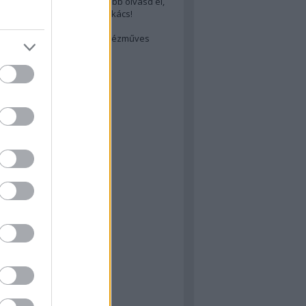
cs akarsz lenni? Akkor előbb olvasd el,
ondol erről egy magyar szakács!
életes steak titka
est rejtett kincsei: orosz kézműves
ászat
atok
 konyha
a
konyha
konyha
m
dor
 dor
nyha
rika