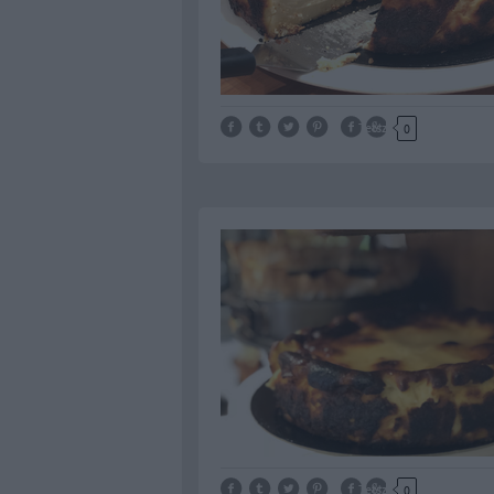
Tetszik
0
Tetszik
0