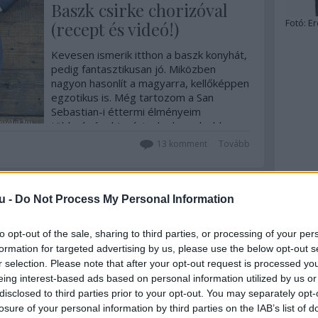
Baszk csirke chorizóval
Fotó:
Er
(recept és videó!)
Kevesen ismerik itthon a baszk konyhát,
pedig fantasztikusan jó. Miközben
nagyon hasonlít a magyarra, kellőképpen
egzotikus is. Még tartozom a San
Sebastian-i éttermi élményeim
többségével (azért a legkomolyabb a
grillétterem, a Michelin-csillagos
13
komment
Tovább
Etxebarri már felkerült, na…
u -
Do Not Process My Personal Information
2014. augusztus 18.
írta:
világevő
to opt-out of the sale, sharing to third parties, or processing of your per
Láttad már a világ
formation for targeted advertising by us, please use the below opt-out s
élvonalbeli sommelier-it
r selection. Please note that after your opt-out request is processed y
magyar borokat
eing interest-based ads based on personal information utilized by us or
disclosed to third parties prior to your opt-out. You may separately opt-
kóstolgatni?
losure of your personal information by third parties on the IAB’s list of