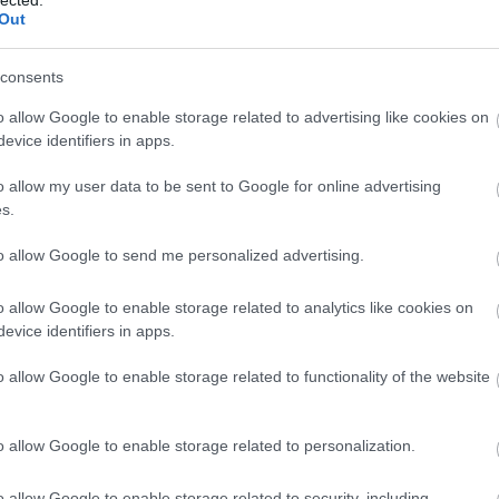
Szaká
képes…
Out
mit g
A tök
Budap
2014. július 17.
írta:
világevő
consents
cukr
Baszkföldi
o allow Google to enable storage related to advertising like cookies on
gasztrokalandok, 1. rész:
evice identifiers in apps.
Rov
pintxo
o allow my user data to be sent to Google for online advertising
afrikai
s.
ausztri
A baszk pintxo [ejtsd: pincsó] kultúrát
ázsia
talán nem nagyon kell már bemutatni,
ázsiai 
to allow Google to send me personalized advertising.
közel áll a spanyolok tapas-ához, a
baszk 
lényeg, hogy a különböző helyi fehér és
bejrút
vörös borokhoz, az enyhén szénsavas
o allow Google to enable storage related to analytics like cookies on
belgiu
txakolihoz és a sörökhöz legyen mit
5
komment
Tovább
berlin
evice identifiers in apps.
enni. Szóval elvileg akár hasonlíthatna is
bizarr
a sör- és borkorcsolyákhoz,…
bocuse
o allow Google to enable storage related to functionality of the website
bocuse
brit ko
cukiság
2011. december 14.
írta:
világevő
o allow Google to enable storage related to personalization.
dél ame
ego
A fűszerpaprika országa
english
o allow Google to enable storage related to security, including