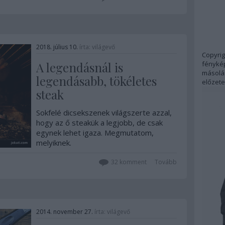
2018. július 10.
írta:
világevő
Copyrig
fénykép
A legendásnál is
másolás
legendásabb, tökéletes
előzete
steak
Sokfelé dicsekszenek világszerte azzal,
hogy az ő steakük a legjobb, de csak
egynek lehet igaza. Megmutatom,
melyiknek.
32
komment
Tovább
2014. november 27.
írta:
világevő