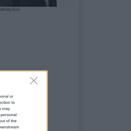
dőháti Áron
sonal or
ection to
ou may
 personal
out of the
 downstream