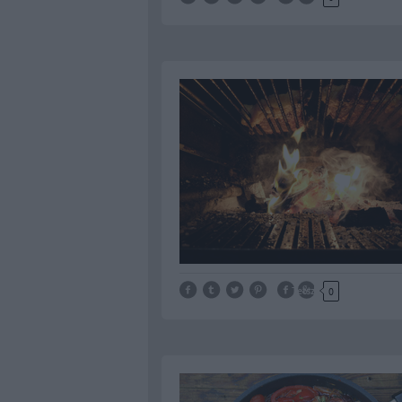
Tetszik
0