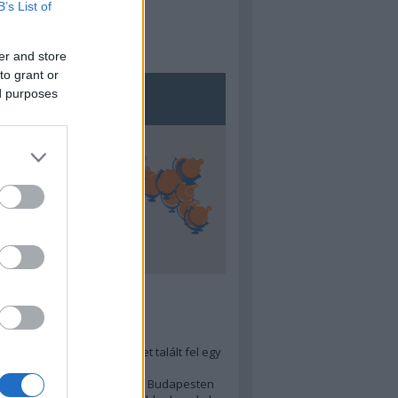
B’s List of
er and store
to grant or
ed purposes
5
ra menő Budapest-térképet talált fel egy
r tervező, hogy...
 legjobb (elérhető árú) ebéd Budapesten