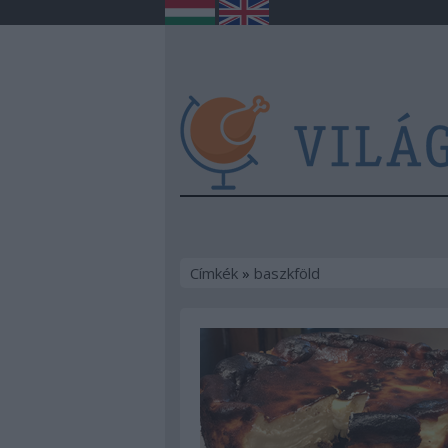
Címkék
»
baszkföld