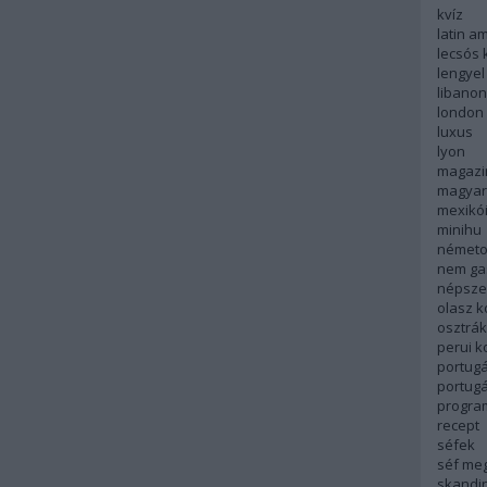
kvíz
latin a
lecsós 
lengyel
libanon
london
luxus
lyon
magazi
magyar
mexikó
minihu
németo
nem ga
népsze
olasz 
osztrá
perui 
portugá
portug
progra
recept
séfek
séf me
skandi