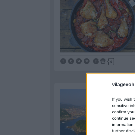
Tetszik
0
vilagevoh
If you wish 
sensitive in
confirm you
continue se
information 
further disc