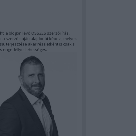
ht: a blogon lévő ÖSSZES szerzői írás,
 a szerző saját tulajdonát képezi, melyek
a, terjesztése akár részletként is csakis
s engedéllyel lehetséges.