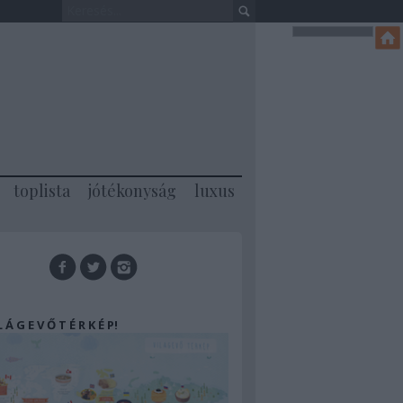
toplista
jótékonyság
luxus
 L Á G E V Ő T É R K É P!