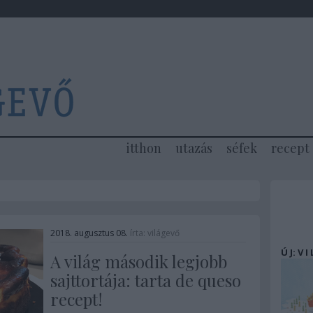
itthon
utazás
séfek
recept
2018. augusztus 08.
írta:
világevő
Ú J: V I
A világ második legjobb
sajttortája: tarta de queso
recept!