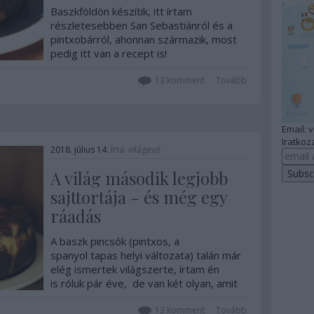
Baszkföldön készítik, itt írtam
részletesebben San Sebastiánról és a
pintxobárról, ahonnan származik, most
pedig itt van a recept is!
13
komment
Tovább
Email: 
Iratkozz
2018. július 14.
írta:
világevő
A világ második legjobb
sajttortája - és még egy
ráadás
A baszk pincsók (pintxos, a
spanyol tapas helyi változata) talán már
elég ismertek világszerte, írtam én
is róluk pár éve, de van két olyan, amit
érdemes kiemelni. Az egyik a világ
második legjobb sajttortája.
13
komment
Tovább