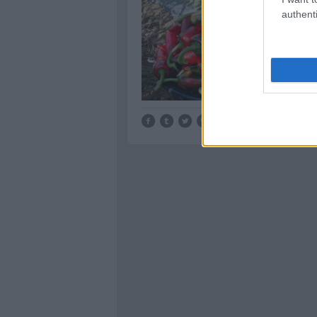
authenti
Tetszik
0