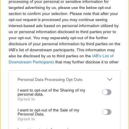
processing of your personal or sensitive information for
például a legnagyobb kedvenc bakui éttermem…
targeted advertising by us, please use the below opt-out
section to confirm your selection. Please note that after your
opt-out request is processed you may continue seeing
interest-based ads based on personal information utilized by
us or personal information disclosed to third parties prior to
your opt-out. You may separately opt-out of the further
disclosure of your personal information by third parties on the
IAB’s list of downstream participants. This information may
also be disclosed by us to third parties on the
IAB’s List of
Downstream Participants
that may further disclose it to other
third parties.
Please note that this website/app uses one or more Google
Personal Data Processing Opt Outs
services and may gather and store information including but
not limited to your visit or usage behaviour. You may click to
I want to opt-out of the Sharing of my
personal data.
grant or deny consent to Google and its third-party tags to
Opted In
use your data for below specified purposes in below Google
consent section.
I want to opt-out of the Sale of my
Personal Data.
Opted In