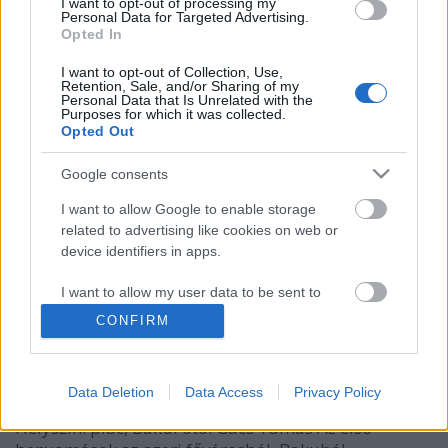
I want to opt-out of processing my
Personal Data for Targeted Advertising.
Baku, a baltáson túl - Lánybúcsú,
Opted In
sajt báránybőrben és a népek
I want to opt-out of Collection, Use,
Retention, Sale, and/or Sharing of my
barátsága
Personal Data that Is Unrelated with the
Purposes for which it was collected.
világevő
•
2013. július 25.
9
Opted Out
Google consents
A megérkezés a WizzAir első bakui járatával
egyébként rettentő viccesre sikerült, ugyanis volt
I want to allow Google to enable storage
komoly fogadóbizottság, amit mi persze egyből ki is
related to advertising like cookies on web or
használtunk saját céljainkra, úgyis úgy érzem, hogy
device identifiers in apps.
méltánytalanul ritkán köszönt fúvószenekar a
reptereken. Miután alaposan…
I want to allow my user data to be sent to
Google for online advertising purposes.
CONFIRM
Na ez tényleg kaukázusi kefír...
I want to allow Google to send me
világevő
•
2013. június 18.
7
personalized advertising.
Data Deletion
Data Access
Privacy Policy
I want to allow Google to enable storage
Helyszín: piac, BakuFotó: Gács Tamás Az első
related to analytics like cookies on web or