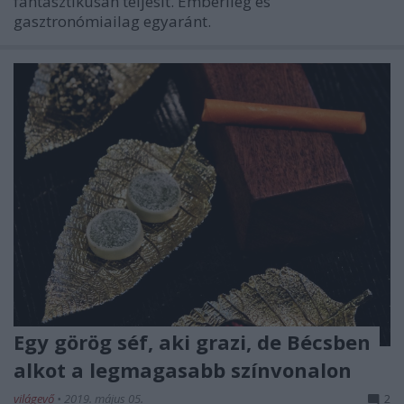
fantasztikusan teljesít. Emberileg és
gasztronómiailag egyaránt.
Egy görög séf, aki grazi, de Bécsben
alkot a legmagasabb színvonalon
világevő
•
2019. május 05.
2