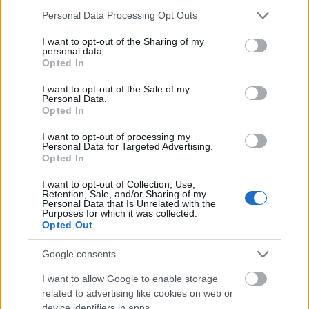
Please note that this website/app uses one or more Google
Personal Data Processing Opt Outs
services and may gather and store information including but
not limited to your visit or usage behaviour. You may click to
I want to opt-out of the Sharing of my
personal data.
grant or deny consent to Google and its third-party tags to
Opted In
use your data for below specified purposes in below Google
consent section.
Alig 2 órát kell autózni a világ egyik
I want to opt-out of the Sale of my
Personal Data.
legjobb étterméig: Steirereck, Bécs
Opted In
világevő
•
2017. február 19.
30
I want to opt-out of processing my
Personal Data for Targeted Advertising.
Opted In
A bécsi Steirereck évek óta ott van a Világ 50 legjobb
éttermének élmezőnyében, többnyire a TOP10-en
I want to opt-out of Collection, Use,
Retention, Sale, and/or Sharing of my
belül, jelenleg is 9. Megmutatom, milyen a most téli
Personal Data that Is Unrelated with the
menüjük! Nagyon viccesen, stílusosan tálalt kávés
Purposes for which it was collected.
Opted Out
desszert. Fotó: Kovács Tamás
Google consents
I want to allow Google to enable storage
related to advertising like cookies on web or
device identifiers in apps.