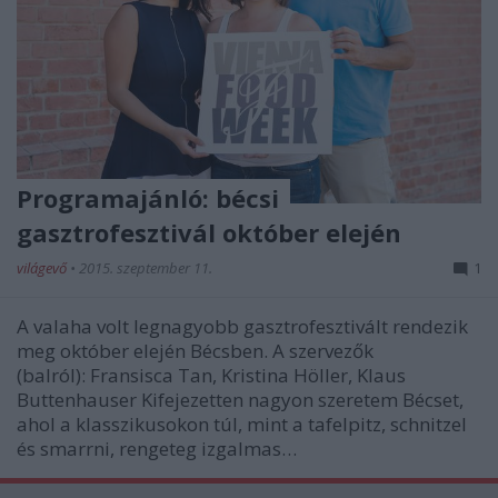
Programajánló: bécsi
gasztrofesztivál október elején
világevő
•
2015. szeptember 11.
1
A valaha volt legnagyobb gasztrofesztivált rendezik
meg október elején Bécsben. A szervezők
(balról): Fransisca Tan, Kristina Höller, Klaus
Buttenhauser Kifejezetten nagyon szeretem Bécset,
ahol a klasszikusokon túl, mint a tafelpitz, schnitzel
és smarrni, rengeteg izgalmas…