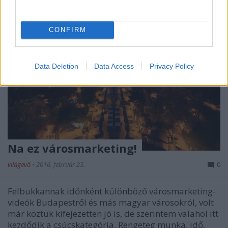
CONFIRM
Data Deletion
Data Access
Privacy Policy
Na ez városmarketing!
világevő
•
2016. február 25.
0
Felbukkannak időnként különböző városmarketing-
videók Budapestről és más magyar városokról, volt
már köztük kifejezetten jó is, de szerintem valahol itt
kezdődik a csúcskategória. Rengeteg munka, idő,