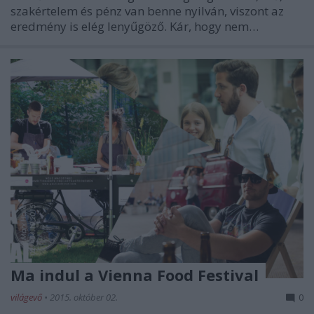
szakértelem és pénz van benne nyilván, viszont az
eredmény is elég lenyűgöző. Kár, hogy nem…
Ma indul a Vienna Food Festival
világevő
•
2015. október 02.
0