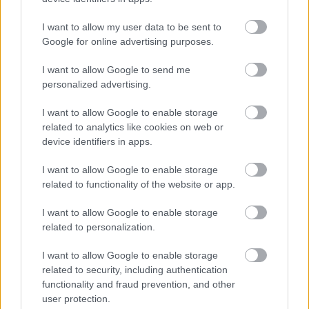
I want to allow my user data to be sent to
Google for online advertising purposes.
I want to allow Google to send me
personalized advertising.
I want to allow Google to enable storage
related to analytics like cookies on web or
device identifiers in apps.
Szuper ebéd a 'francia nagykövetnél'
I want to allow Google to enable storage
related to functionality of the website or app.
világevő
•
2016. október 19.
1
I want to allow Google to enable storage
Miután sajnos végleg(?) bezárt a kedvenc bécsi
related to personalization.
ebédelőhelyem, kénytelen voltam tegnap újat
keresni. És fantasztikusat találtam!
I want to allow Google to enable storage
related to security, including authentication
functionality and fraud prevention, and other
user protection.