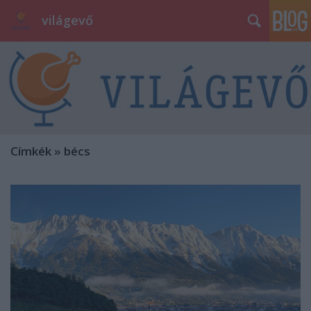
világevő
Címkék
»
bécs