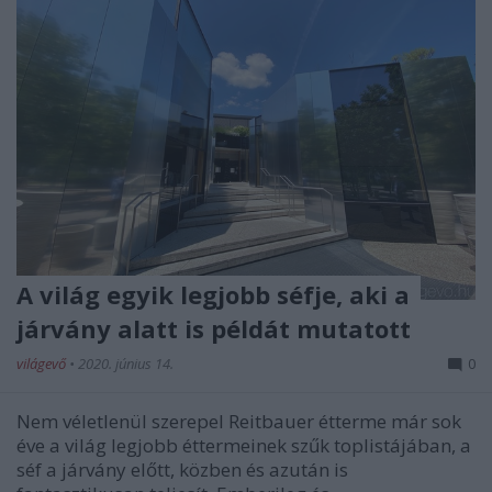
A világ egyik legjobb séfje, aki a
járvány alatt is példát mutatott
világevő
•
2020. június 14.
0
Nem véletlenül szerepel Reitbauer étterme már sok
éve a világ legjobb éttermeinek szűk toplistájában, a
séf a járvány előtt, közben és azután is