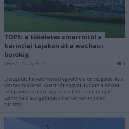
TOP5: a tökéletes smarrnitól a
karintiai tájakon át a wachaui
borokig
világevő
•
2021. április 21.
0
Utazgatás helyett marad egyelőre a tervezgetés, és a
visszaemlékezés, Ausztriát nagyon tudom ajánlani
az újranyitás után, ugyanis hihetetlenül magas
színvonalú szolgáltatásokkal várnak minden
turistát.