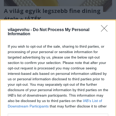
A világ egyik legszebb fine dining
étele + JÁTÉK
világevő
•
2018. május 13.
5
vilagevohu -
Do Not Process My Personal
Information
A világ egyik legszebb ételét készítik a 2 Michelin-
csillagos, bécsi Steirereckben, ami egyébként nem
If you wish to opt-out of the sale, sharing to third parties, or
mellesleg a World's 50 Best listán is hosszú évek óta
processing of your personal or sensitive information for
a TOP10 környékén tanyázik. Megmutatom.
targeted advertising by us, please use the below opt-out
section to confirm your selection. Please note that after your
opt-out request is processed you may continue seeing
interest-based ads based on personal information utilized by
us or personal information disclosed to third parties prior to
your opt-out. You may separately opt-out of the further
disclosure of your personal information by third parties on the
IAB’s list of downstream participants. This information may
also be disclosed by us to third parties on the
IAB’s List of
Downstream Participants
that may further disclose it to other
third parties.