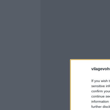
vilagevoh
If you wish 
sensitive in
confirm you
continue se
information 
further disc