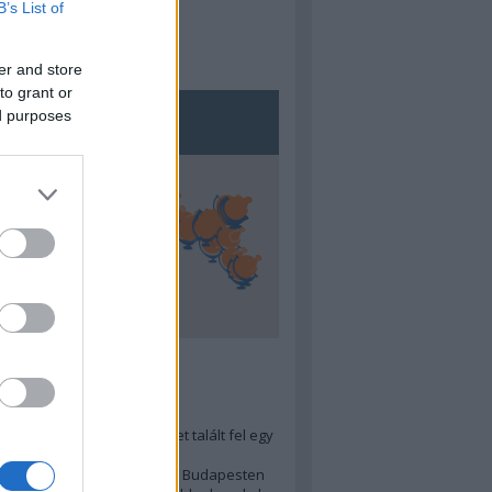
B’s List of
er and store
to grant or
ed purposes
5
ra menő Budapest-térképet talált fel egy
r tervező, hogy...
 legjobb (elérhető árú) ebéd Budapesten