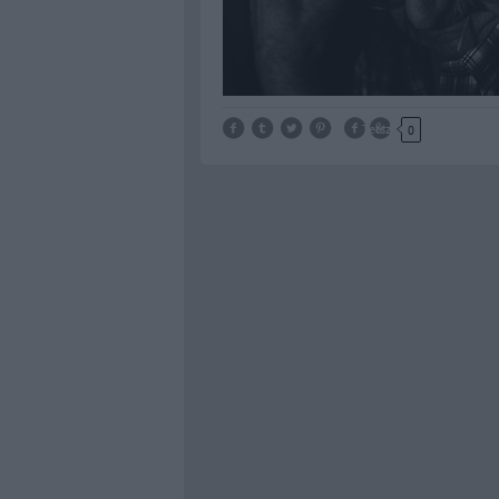
Tetszik
0