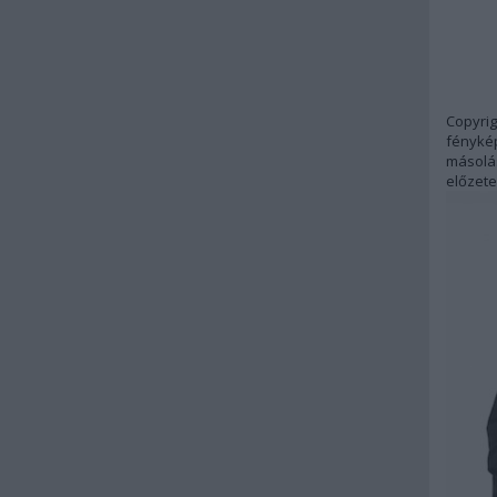
Copyrig
fénykép
másolás
előzete