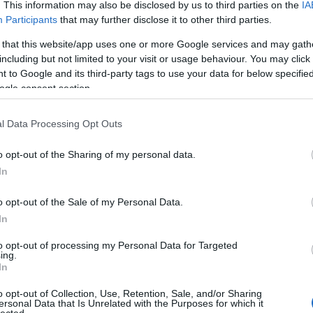
. This information may also be disclosed by us to third parties on the
IA
Participants
that may further disclose it to other third parties.
 that this website/app uses one or more Google services and may gath
including but not limited to your visit or usage behaviour. You may click 
 to Google and its third-party tags to use your data for below specifi
ogle consent section.
l Data Processing Opt Outs
o opt-out of the Sharing of my personal data.
In
o opt-out of the Sale of my Personal Data.
In
to opt-out of processing my Personal Data for Targeted
TOP
ing.
In
Annyi
magya
o opt-out of Collection, Use, Retention, Sale, and/or Sharing
A 10
ersonal Data that Is Unrelated with the Purposes for which it
lected.