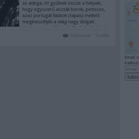
az adega, itt gyűlnek össze a helyiek,
hogy egyszerű asztali borok, petiscos,
azaz portugál falatok (tapas) mellett
megbeszéljék a világ nagy dolgait.
Közben meg néha nekiállnak énekelni, de
szó nincs részeg danolászásról! Teljes…
Szólj hozzá!
Tovább
Email: 
Iratkozz