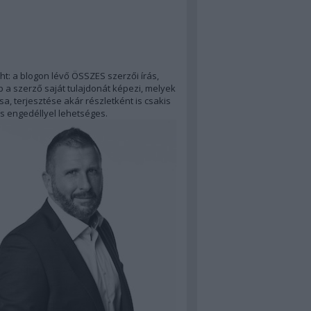
ht: a blogon lévő ÖSSZES szerzői írás,
 a szerző saját tulajdonát képezi, melyek
a, terjesztése akár részletként is csakis
s engedéllyel lehetséges.