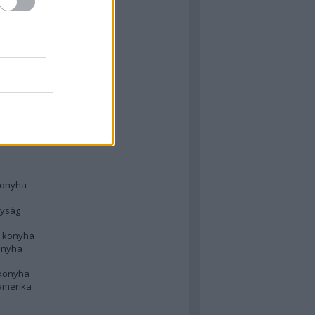
 konyha
l
 konyha
d konyha
ong
konyha
konyha
nyság
n konyha
onyha
 konyha
amerika