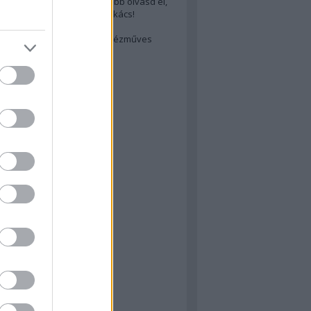
cs akarsz lenni? Akkor előbb olvasd el,
ondol erről egy magyar szakács!
életes steak titka
est rejtett kincsei: orosz kézműves
ászat
atok
 konyha
a
konyha
konyha
m
dor
 dor
nyha
rika