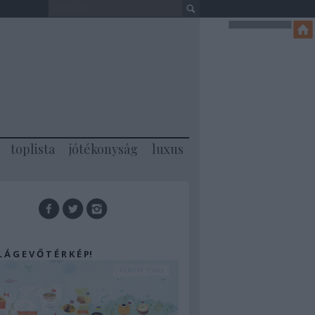
toplista
jótékonyság
luxus
 L Á G E V Ő T É R K É P!