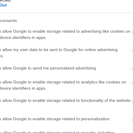
Szaká
Out
mit g
A tök
Budap
consents
cukr
o allow Google to enable storage related to advertising like cookies on
evice identifiers in apps.
Rov
o allow my user data to be sent to Google for online advertising
afrikai
s.
ausztri
ázsia
ázsiai 
to allow Google to send me personalized advertising.
baszk 
bejrút
o allow Google to enable storage related to analytics like cookies on
belgiu
berlin
evice identifiers in apps.
bizarr
bocuse
o allow Google to enable storage related to functionality of the website
bocuse
brit ko
cukiság
o allow Google to enable storage related to personalization.
dél ame
ego
English
o allow Google to enable storage related to security, including