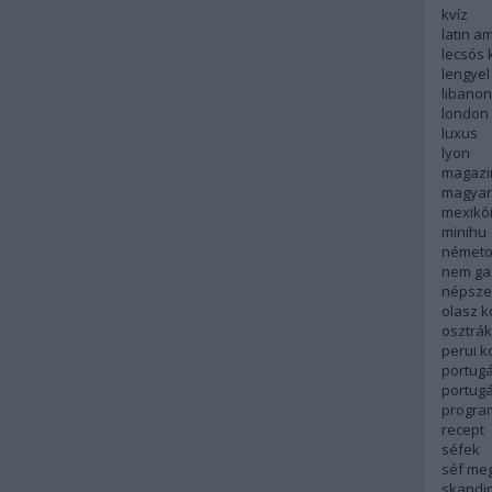
kvíz
latin a
lecsós 
lengyel
libanon
london
luxus
lyon
magazi
magyar
mexikó
minihu
németo
nem ga
népsze
olasz 
osztrá
perui 
portugá
portug
progra
recept
séfek
séf me
skandi