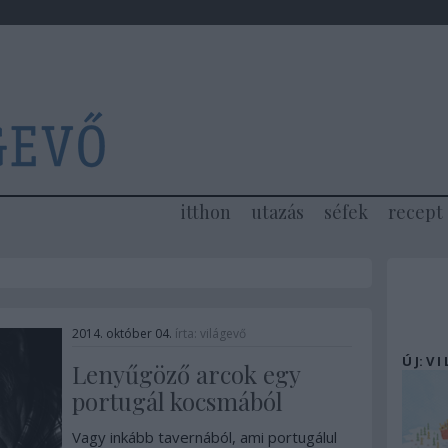
itthon
utazás
séfek
recept
2014. október 04.
írta:
világevő
Ú J: V I
Lenyűgöző arcok egy
portugál kocsmából
Vagy inkább tavernából, ami portugálul