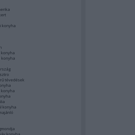
merika
kert
i konyha
n
 konyha
i konyha
rszág
sztro
rű tévedések
konyha
k konyha
konyha
lia
ál konyha
majánló
gmondja
náv konyha