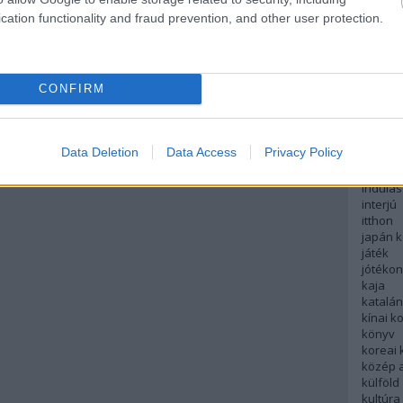
english
cation functionality and fraud prevention, and other user protection.
északi
európa
fesztivá
francia
CONFIRM
futás
hanoi
hollan
hong k
Data Deletion
Data Access
Privacy Policy
hotel
indiai 
indulás
interjú
itthon
japán 
játék
jótéko
kaja
katalá
kínai k
könyv
koreai
közép 
külföld
kultúra