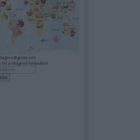
vilagevo@gmail.com
 fel a Világevő-hírlevélre!