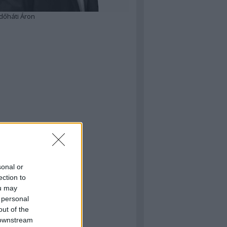
dőháti Áron
sonal or
ection to
ou may
 personal
out of the
 downstream