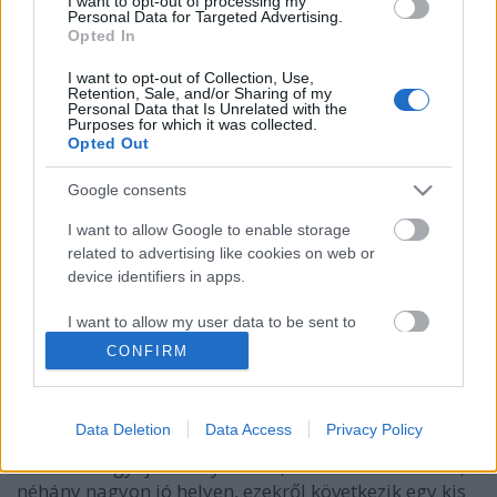
I want to opt-out of processing my
Personal Data for Targeted Advertising.
világevő
•
2014. augusztus 21.
2
Opted In
I want to opt-out of Collection, Use,
Ami valamiért nagyon nehezen tör magának utat
Retention, Sale, and/or Sharing of my
itthon, pedig aki próbálta már Olaszországban, meg
Personal Data that Is Unrelated with the
Purposes for which it was collected.
is szerette! A bejegyzés a Bols Hungary-val
Opted Out
kooperációban készült. És akkor nem a tésztákra, a
pizzára, vagy a paradicsomszószra, esetleg a
Google consents
parmezánsajtra gondolok, bár ezek is…
I want to allow Google to enable storage
related to advertising like cookies on web or
Tavaszi zsongásnak indultak a
device identifiers in apps.
budapesti éttermek, pesti oldal
I want to allow my user data to be sent to
világevő
•
2011. április 01.
7
Google for online advertising purposes.
CONFIRM
A tavaszi időjárás szerencsére kedvez az
I want to allow Google to send me
personalized advertising.
éttermeknek, és ezen keresztül a vendégeknek is. Az
Data Deletion
Data Access
Privacy Policy
utóbbi napokban komoly adat- és
I want to allow Google to enable storage
információgyűjtést folytattam, azaz ettem és ittam,
related to analytics like cookies on web or
néhány nagyon jó helyen, ezekről következik egy kis