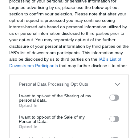
processing of your personal or sensitive information for
targeted advertising by us, please use the below opt-out
section to confirm your selection. Please note that after your
opt-out request is processed you may continue seeing
interest-based ads based on personal information utilized by
us or personal information disclosed to third parties prior to
Keserűbb koktélok nyáron,
your opt-out. You may separately opt-out of the further
disclosure of your personal information by third parties on the
receptekkel!
IAB’s list of downstream participants. This information may
világevő
•
2015. július 03.
0
also be disclosed by us to third parties on the
IAB’s List of
Downstream Participants
that may further disclose it to other
third parties.
Az Aperol Spritzet nagyjából már mindenki ismeri,
pedig nem ez az egyetlen kesernyés nyári koktél! A
Please note that this website/app uses one or more Google
Personal Data Processing Opt Outs
grand master akcióban Az Aperol Spritz receptjét
services and may gather and store information including but
talán már elismételni is felesleges (itt lehet azért
not limited to your visit or usage behaviour. You may click to
I want to opt-out of the Sharing of my
personal data.
puskázni), de így néz ki akció közben az elkészítés
grant or deny consent to Google and its third-party tags to
Opted In
egy…
use your data for below specified purposes in below Google
consent section.
I want to opt-out of the Sale of my
Personal Data.
Az egyik legnagyobb olasz
Opted In
gasztrotalálmány