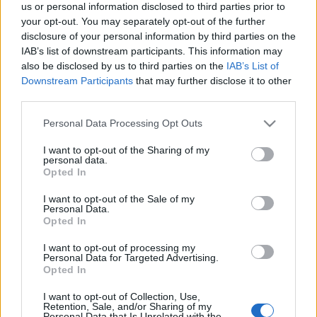
us or personal information disclosed to third parties prior to
your opt-out. You may separately opt-out of the further
disclosure of your personal information by third parties on the
IAB’s list of downstream participants. This information may
also be disclosed by us to third parties on the
IAB’s List of
Downstream Participants
that may further disclose it to other
third parties.
Please note that this website/app uses one or more Google
Personal Data Processing Opt Outs
services and may gather and store information including but
not limited to your visit or usage behaviour. You may click to
I want to opt-out of the Sharing of my
personal data.
grant or deny consent to Google and its third-party tags to
Opted In
use your data for below specified purposes in below Google
consent section.
I want to opt-out of the Sale of my
Personal Data.
Opted In
Joel Robuchon: saját videóinterjú a
I want to opt-out of processing my
27 Michelin-csillagos séffel
Personal Data for Targeted Advertising.
Opted In
világevő
•
2012. február 13.
5
I want to opt-out of Collection, Use,
Retention, Sale, and/or Sharing of my
Personal Data that Is Unrelated with the