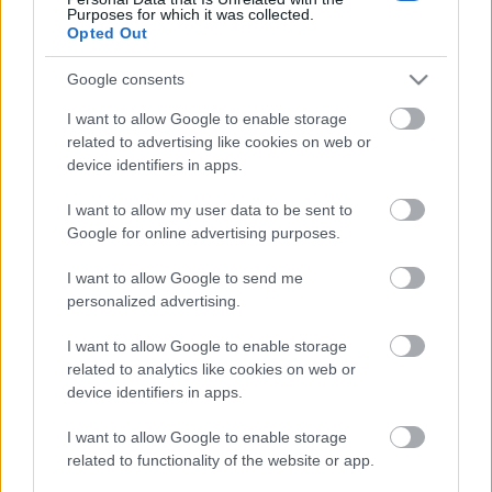
Ahogy korábban is írtam, a menüről is beszámolva,
Purposes for which it was collected.
sikerült végre bejutnom Joel Robuchonhoz, a világ
Opted Out
egyik legkomolyabb séfjéhez. Ezzel egy újabb pipa
kerül a gasztrobakancslistámra, a fantasztikus
Google consents
élményről nem is beszélve. De ami még nagyobb
öröm volt, az egyébként - már csak…
I want to allow Google to enable storage
related to advertising like cookies on web or
device identifiers in apps.
I want to allow my user data to be sent to
Google for online advertising purposes.
I want to allow Google to send me
personalized advertising.
I want to allow Google to enable storage
related to analytics like cookies on web or
device identifiers in apps.
I want to allow Google to enable storage
related to functionality of the website or app.