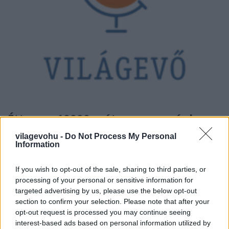
Étterem 10000 méter magasságban
világevő
•
2012. szeptember 12.
8
vilagevohu -
Do Not Process My Personal
Information
Nem, nem a Himalájára épül a világ legmagasabb
If you wish to opt-out of the sale, sharing to third parties, or
toronyháza, aminek a legfelső szintjén egy
processing of your personal or sensitive information for
luxusétterem található majd, hanem az AirFrance
targeted advertising by us, please use the below opt-out
izgalmas szolgáltatása fogta meg a fantáziám. Az
section to confirm your selection. Please note that after your
élmény azért nyilván nem teljesen ugyanaz, mint egy
opt-out request is processed you may continue seeing
földi étteremben, de mégis jól…
interest-based ads based on personal information utilized by