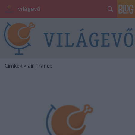
világevő
Címkék
»
air_france