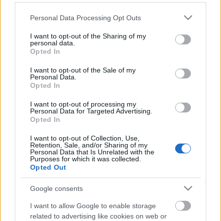
Please note that this website/app uses one or more Google
Personal Data Processing Opt Outs
services and may gather and store information including but
not limited to your visit or usage behaviour. You may click to
I want to opt-out of the Sharing of my
personal data.
grant or deny consent to Google and its third-party tags to
Opted In
use your data for below specified purposes in below Google
consent section.
I want to opt-out of the Sale of my
Personal Data.
Opted In
I want to opt-out of processing my
Personal Data for Targeted Advertising.
Opted In
I want to opt-out of Collection, Use,
Retention, Sale, and/or Sharing of my
A világ talán legjobb kínai étterme...
Personal Data that Is Unrelated with the
Purposes for which it was collected.
Opted Out
világevő
•
2024. április 10.
1
Google consents
Méltatlanul elhanyagolja a nemzetközi média a
kínai konyhát, pedig - hiába vagyok a japán konyha
I want to allow Google to enable storage
feltétlen rajongója - elképesztően árnyalt és
related to advertising like cookies on web or