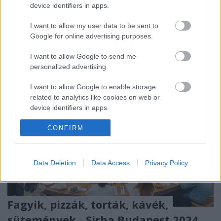
device identifiers in apps.
kifinomult, nem is beszélve ez évezredes tradíciókról.
Ha úgy érzed, hogy kipróbálnád, most van esély,
I want to allow my user data to be sent to
ugorj a végére!
Google for online advertising purposes.
I want to allow Google to send me
personalized advertising.
I want to allow Google to enable storage
related to analytics like cookies on web or
device identifiers in apps.
I want to allow Google to enable storage
CONFIRM
related to functionality of the website or app.
I want to allow Google to enable storage
Data Deletion
Data Access
Privacy Policy
related to personalization.
I want to allow Google to enable storage
related to security, including authentication
Fagyik, pizzák, torták, kávék,
functionality and fraud prevention, and other
sütemények - Sirha Budapest 2024
user protection.