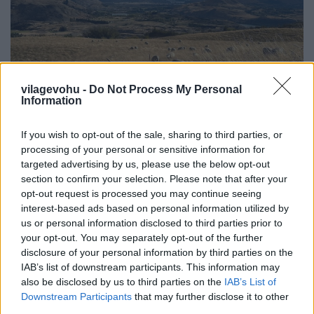
Új-zélandi kalandok rengeteg
vilagevohu -
Do Not Process My Personal
Information
fotóval, egy kis maori konyhával és
pitével
If you wish to opt-out of the sale, sharing to third parties, or
processing of your personal or sensitive information for
világevő
•
2024. május 04.
0
targeted advertising by us, please use the below opt-out
section to confirm your selection. Please note that after your
Új-Zélandnak nemzeti madara ugyan van, a kiwi,
opt-out request is processed you may continue seeing
ami ezúttal nem gyümölcs, hanem egyben a nép
interest-based ads based on personal information utilized by
tagjaira utaló becenév is, de a nemzeti eledele talán
us or personal information disclosed to third parties prior to
nem annyira egyértelmű, mint mondjuk nálunk a
your opt-out. You may separately opt-out of the further
pörkölt. Ez talán annak is köszönhető, hogy a
disclosure of your personal information by third parties on the
legtöbb népszerű étel nem "őshonos", hanem
IAB’s list of downstream participants. This information may
erőteljes…
also be disclosed by us to third parties on the
IAB’s List of
Downstream Participants
that may further disclose it to other
third parties.