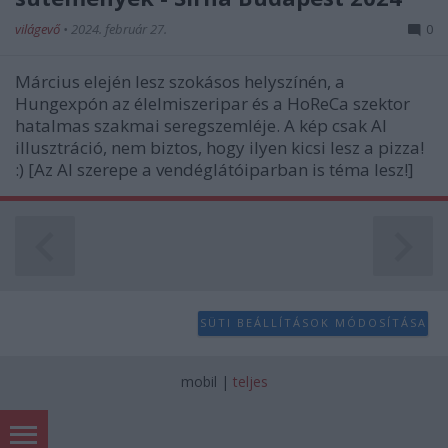
világevő
•
2024. február 27.
0
Március elején lesz szokásos helyszínén, a
Hungexpón az élelmiszeripar és a HoReCa szektor
hatalmas szakmai seregszemléje. A kép csak AI
illusztráció, nem biztos, hogy ilyen kicsi lesz a pizza!
:) [Az AI szerepe a vendéglátóiparban is téma lesz!]
SÜTI BEÁLLÍTÁSOK MÓDOSÍTÁSA
mobil
|
teljes