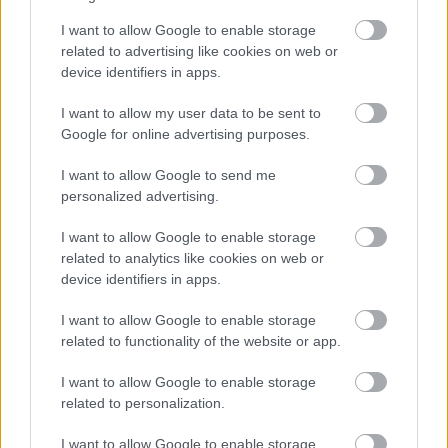
I want to allow Google to enable storage
Meglepő módon nem valami furcsa alapanyaghoz
related to advertising like cookies on web or
kapcsolódik, pedig azokat is mindig megkóstolom,
device identifiers in apps.
hanem a legfurcsább vendéglátóipari
létesítményhez, ...
I want to allow my user data to be sent to
Google for online advertising purposes.
I want to allow Google to send me
personalized advertising.
I want to allow Google to enable storage
related to analytics like cookies on web or
device identifiers in apps.
I want to allow Google to enable storage
related to functionality of the website or app.
I want to allow Google to enable storage
related to personalization.
I want to allow Google to enable storage