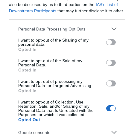
also be disclosed by us to third parties on the
IAB’s List of
...
Downstream Participants
that may further disclose it to other
third parties.
Please note that this website/app uses one or more Google
Personal Data Processing Opt Outs
services and may gather and store information including but
not limited to your visit or usage behaviour. You may click to
I want to opt-out of the Sharing of my
personal data.
grant or deny consent to Google and its third-party tags to
Opted In
use your data for below specified purposes in below Google
consent section.
I want to opt-out of the Sale of my
Personal Data.
Opted In
I want to opt-out of processing my
Personal Data for Targeted Advertising.
Opted In
I want to opt-out of Collection, Use,
Retention, Sale, and/or Sharing of my
Életem egyik legbizarrabb
Personal Data that Is Unrelated with the
Purposes for which it was collected.
gasztroélménye
Opted Out
világevő
•
2023. január 01.
2
Google consents