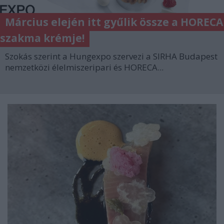
Március elején itt gyűlik össze a HORECA
szakma krémje!
Szokás szerint a Hungexpo szervezi a SIRHA Budapest
nemzetközi élelmiszeripari és HORECA...