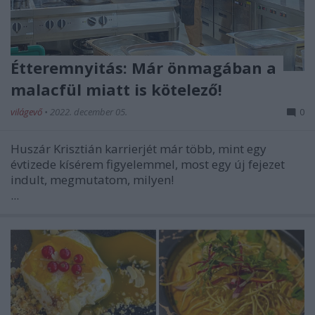
Étteremnyitás: Már önmagában a
malacfül miatt is kötelező!
világevő
•
2022. december 05.
0
Huszár Krisztián karrierjét már több, mint egy
évtizede kísérem figyelemmel, most egy új fejezet
indult, megmutatom, milyen!
...