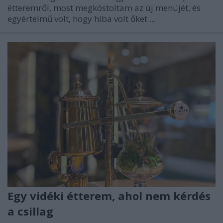
étteremről, most megkóstoltam az új menüjét, és
egyértelmű volt, hogy hiba volt őket ...
Egy vidéki étterem, ahol nem kérdés
a csillag