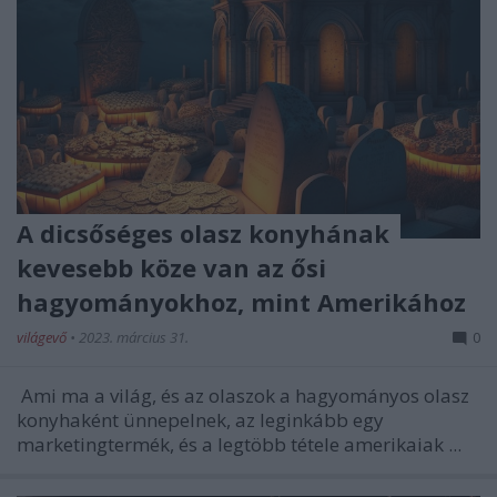
A dicsőséges olasz konyhának
kevesebb köze van az ősi
hagyományokhoz, mint Amerikához
világevő
•
2023. március 31.
0
Ami ma a világ, és az olaszok a hagyományos olasz
konyhaként ünnepelnek, az leginkább egy
marketingtermék, és a legtöbb tétele amerikaiak ...