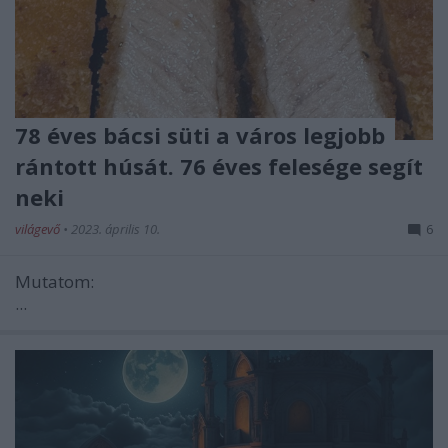
78 éves bácsi süti a város legjobb
rántott húsát. 76 éves felesége segít
neki
világevő
•
2023. április 10.
6
Mutatom:
...