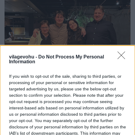
vilagevohu -
Do Not Process My Personal
Information
If you wish to opt-out of the sale, sharing to third parties, or
processing of your personal or sensitive information for
targeted advertising by us, please use the below opt-out
Egy csíki család kalandjai a világ
section to confirm your selection. Please note that after your
legjobb éttermében
opt-out request is processed you may continue seeing
interest-based ads based on personal information utilized by
világevő
•
2023. február 05.
0
us or personal information disclosed to third parties prior to
your opt-out. You may separately opt-out of the further
disclosure of your personal information by third parties on the
Lenkék a Nomában
IAB’s list of downstream participants. This information may