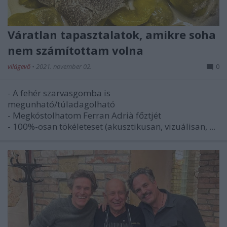
Váratlan tapasztalatok, amikre soha
nem számítottam volna
világevő
•
2021. november 02.
0
- A fehér szarvasgomba is
megunható/túladagolható
- Megkóstolhatom Ferran Adrià főztjét
- 100%-osan tökéleteset (akusztikusan, vizuálisan, ...