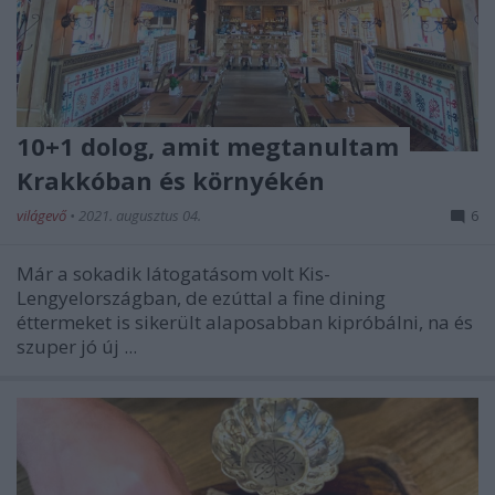
10+1 dolog, amit megtanultam
Krakkóban és környékén
világevő
•
2021. augusztus 04.
6
Már a sokadik látogatásom volt Kis-
Lengyelországban, de ezúttal a fine dining
éttermeket is sikerült alaposabban kipróbálni, na és
szuper jó új ...