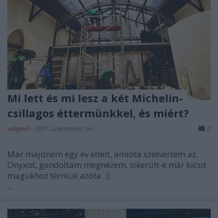
Mi lett és mi lesz a két Michelin-
csillagos éttermünkkel, és miért?
világevő
•
2021. szeptember 24.
0
Már majdnem egy év eltelt, amióta szétvertem az
Onyxot, gondoltam megnézem, sikerült-e már kicsit
magukhoz térniük azóta. :)
...