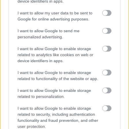
device identifiers in apps.
Az egyik új hazai Michelin-csillagosban egyszerre
I want to allow my user data to be sent to
elérhetők a hazai és a portugál gasztronómia
Google for online advertising purposes.
izgalmai.
Egy nagyon portugál befejezés (az ...
I want to allow Google to send me
personalized advertising.
I want to allow Google to enable storage
related to analytics like cookies on web or
device identifiers in apps.
I want to allow Google to enable storage
related to functionality of the website or app.
I want to allow Google to enable storage
related to personalization.
I want to allow Google to enable storage
related to security, including authentication
functionality and fraud prevention, and other
user protection.