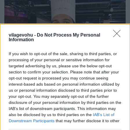
vilagevohu -
Do Not Process My Personal
Information
If you wish to opt-out of the sale, sharing to third parties, or
processing of your personal or sensitive information for
targeted advertising by us, please use the below opt-out
section to confirm your selection. Please note that after your
opt-out request is processed you may continue seeing
Gasztroemberek, akikről sokat
interest-based ads based on personal information utilized by
us or personal information disclosed to third parties prior to
hallunk még 1. rész
your opt-out. You may separately opt-out of the further
világevő
•
2021. szeptember 12.
0
disclosure of your personal information by third parties on the
IAB’s list of downstream participants. This information may
also be disclosed by us to third parties on the
IAB’s List of
Egy mai véletlen találkozás.
Downstream Participants
that may further disclose it to other
...
third parties.