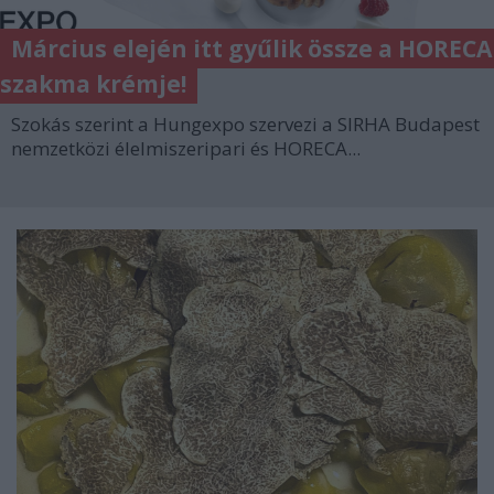
Március elején itt gyűlik össze a HORECA
szakma krémje!
Szokás szerint a Hungexpo szervezi a SIRHA Budapest
nemzetközi élelmiszeripari és HORECA...