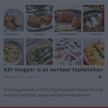
Két magyar is az európai toplistákon
világevő
•
2021. június 14.
7
Ma megjelentek az OAD (Opinionated About Dining)
európai toplistái, rajtuk két hazai étteremmel...
...