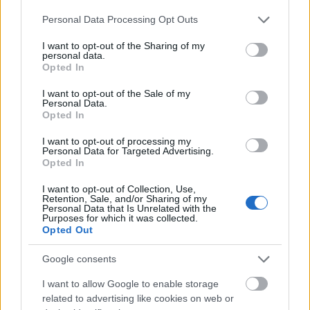
Please note that this website/app uses one or more Google
Personal Data Processing Opt Outs
services and may gather and store information including but
not limited to your visit or usage behaviour. You may click to
I want to opt-out of the Sharing of my
personal data.
grant or deny consent to Google and its third-party tags to
Opted In
use your data for below specified purposes in below Google
consent section.
I want to opt-out of the Sale of my
Personal Data.
Opted In
I want to opt-out of processing my
Personal Data for Targeted Advertising.
Opted In
I want to opt-out of Collection, Use,
Retention, Sale, and/or Sharing of my
Personal Data that Is Unrelated with the
Purposes for which it was collected.
Egy új magyar csillagos, ami csak
Opted Out
félig magyar. Megmutatom az
Google consents
Essenciát!
I want to allow Google to enable storage
világevő
•
2021. szeptember 04.
5
related to advertising like cookies on web or