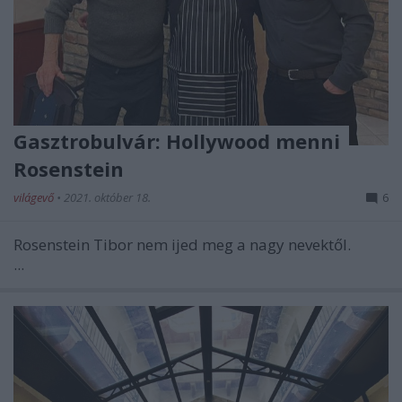
Gasztrobulvár: Hollywood menni
Rosenstein
világevő
•
2021. október 18.
6
Rosenstein Tibor nem ijed meg a nagy nevektől.
...