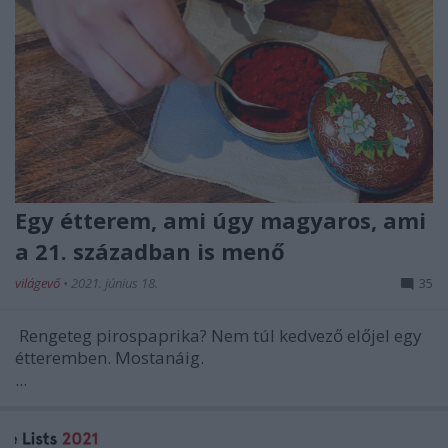
Egy étterem, ami úgy magyaros, ami
a 21. században is menő
világevő
•
2021. június 18.
35
Rengeteg pirospaprika? Nem túl kedvező előjel egy
étteremben. Mostanáig.
...