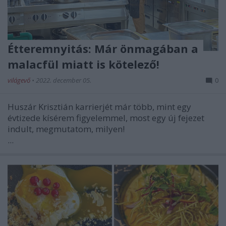
Étteremnyitás: Már önmagában a
malacfül miatt is kötelező!
világevő
•
2022. december 05.
0
Huszár Krisztián karrierjét már több, mint egy
évtizede kísérem figyelemmel, most egy új fejezet
indult, megmutatom, milyen!
...