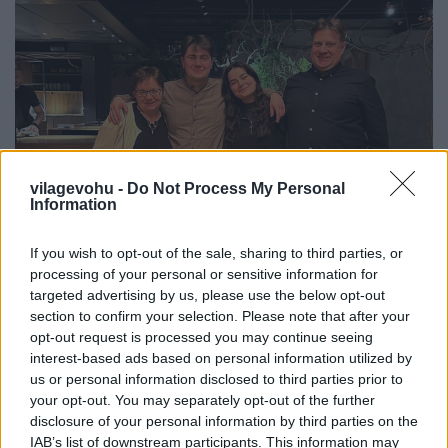
vilagevohu -
Do Not Process My Personal
Information
If you wish to opt-out of the sale, sharing to third parties, or
processing of your personal or sensitive information for
targeted advertising by us, please use the below opt-out
Egy csíki család kalandjai a világ
section to confirm your selection. Please note that after your
legjobb éttermében
opt-out request is processed you may continue seeing
interest-based ads based on personal information utilized by
világevő
•
2023. február 05.
0
us or personal information disclosed to third parties prior to
your opt-out. You may separately opt-out of the further
disclosure of your personal information by third parties on the
Lenkék a Nomában
IAB’s list of downstream participants. This information may