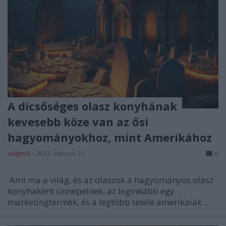
A dicsőséges olasz konyhának
kevesebb köze van az ősi
hagyományokhoz, mint Amerikához
világevő
•
2023. március 31.
0
Ami ma a világ, és az olaszok a hagyományos olasz
konyhaként ünnepelnek, az leginkább egy
marketingtermék, és a legtöbb tétele amerikaiak ...