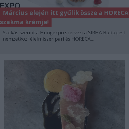
Március elején itt gyűlik össze a HORECA
szakma krémje!
Szokás szerint a Hungexpo szervezi a SIRHA Budapest
nemzetközi élelmiszeripari és HORECA...