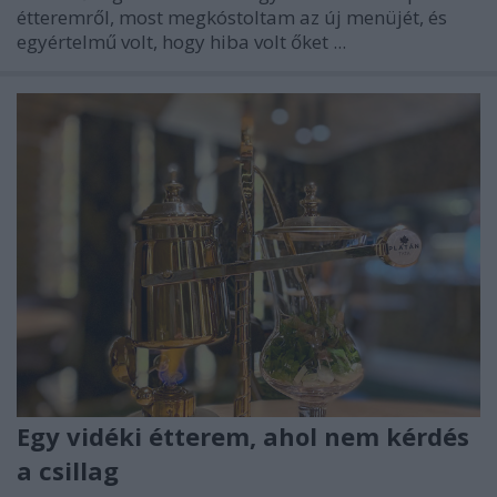
étteremről, most megkóstoltam az új menüjét, és
egyértelmű volt, hogy hiba volt őket ...
Egy vidéki étterem, ahol nem kérdés
a csillag