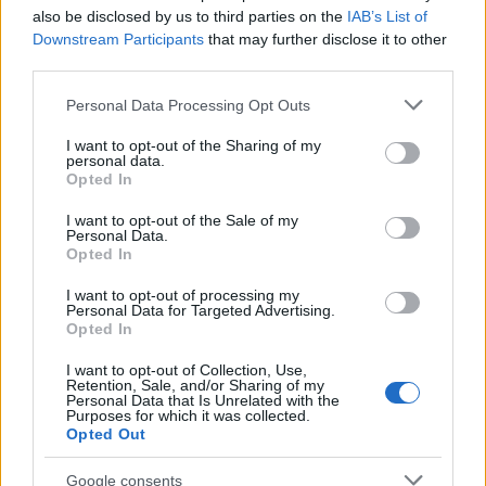
also be disclosed by us to third parties on the
IAB’s List of
...
Downstream Participants
that may further disclose it to other
third parties.
Please note that this website/app uses one or more Google
Personal Data Processing Opt Outs
services and may gather and store information including but
not limited to your visit or usage behaviour. You may click to
I want to opt-out of the Sharing of my
personal data.
grant or deny consent to Google and its third-party tags to
Opted In
use your data for below specified purposes in below Google
consent section.
I want to opt-out of the Sale of my
Personal Data.
Opted In
I want to opt-out of processing my
Personal Data for Targeted Advertising.
Opted In
I want to opt-out of Collection, Use,
Retention, Sale, and/or Sharing of my
Életem egyik legbizarrabb
Personal Data that Is Unrelated with the
Purposes for which it was collected.
gasztroélménye
Opted Out
világevő
•
2023. január 01.
2
Google consents