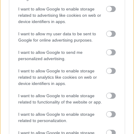
I want to allow Google to enable storage
Meglepő módon nem valami furcsa alapanyaghoz
related to advertising like cookies on web or
kapcsolódik, pedig azokat is mindig megkóstolom,
device identifiers in apps.
hanem a legfurcsább vendéglátóipari
létesítményhez, ...
I want to allow my user data to be sent to
Google for online advertising purposes.
I want to allow Google to send me
personalized advertising.
I want to allow Google to enable storage
related to analytics like cookies on web or
device identifiers in apps.
I want to allow Google to enable storage
related to functionality of the website or app.
I want to allow Google to enable storage
related to personalization.
I want to allow Google to enable storage