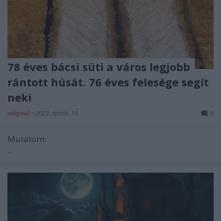
78 éves bácsi süti a város legjobb
rántott húsát. 76 éves felesége segít
neki
világevő
•
2023. április 10.
6
Mutatom:
...