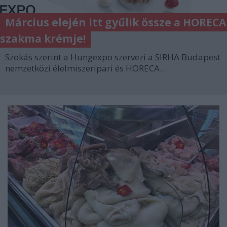
Március elején itt gyűlik össze a HORECA
szakma krémje!
Szokás szerint a Hungexpo szervezi a SIRHA Budapest
nemzetközi élelmiszeripari és HORECA...