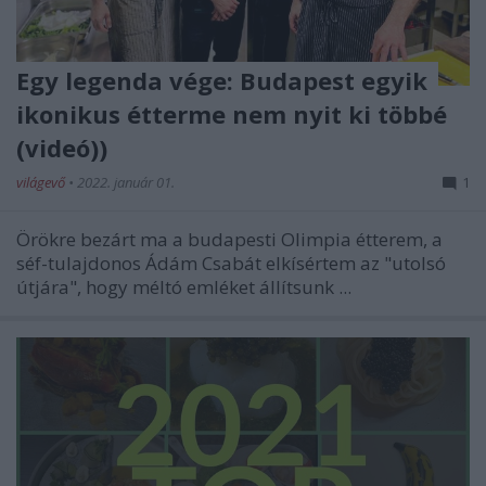
Egy legenda vége: Budapest egyik
ikonikus étterme nem nyit ki többé
(videó))
világevő
•
2022. január 01.
1
Örökre bezárt ma a budapesti Olimpia étterem, a
séf-tulajdonos Ádám Csabát elkísértem az "utolsó
útjára", hogy méltó emléket állítsunk ...