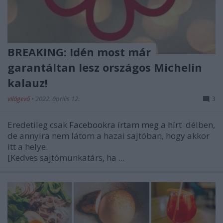
BREAKING: Idén most már
garantáltan lesz országos Michelin
kalauz!
világevő
•
2022. április 12.
3
Eredetileg csak
Facebookra írtam meg a hírt
délben,
de annyira nem látom a hazai sajtóban, hogy akkor
itt a helye.
[Kedves sajtómunkatárs, ha ...