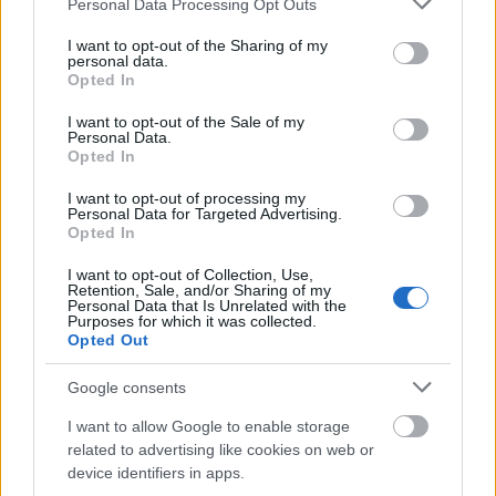
keretében zajlik, összeszedtem minden fontosat ...
Personal Data Processing Opt Outs
services and may gather and store information including but
not limited to your visit or usage behaviour. You may click to
I want to opt-out of the Sharing of my
personal data.
grant or deny consent to Google and its third-party tags to
Opted In
use your data for below specified purposes in below Google
consent section.
I want to opt-out of the Sale of my
Personal Data.
Opted In
I want to opt-out of processing my
Personal Data for Targeted Advertising.
Opted In
I want to opt-out of Collection, Use,
Retention, Sale, and/or Sharing of my
Personal Data that Is Unrelated with the
Purposes for which it was collected.
Opted Out
Messziről jött séf, azt főz, amit akar
Google consents
I want to allow Google to enable storage
világevő
•
2022. február 12.
1
related to advertising like cookies on web or
device identifiers in apps.