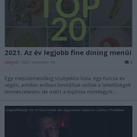
2021. Az év legjobb fine dining menüi
világevő
•
2021. december 18.
6
Egy messzemenőkig szubjektív lista, egy furcsa év
végén, amikor erősen limitáltak voltak a lehetőségek
természetesen, de azért a toplista mindegyik ...