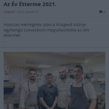
Az Év Étterme 2021.
világevő
•
2022. január 07.
6
Hosszas mérlegelés után a Világevő zsűrije
egyhangú szavazáson megválasztotta az óév
éttermét.
...