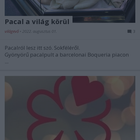
Pacal a világ körül
világevő
•
2022. augusztus 01.
3
Pacalról lesz itt szó. Sokféléről.
Gyönyörű pacalpult a barcelonai Boqueria piacon
...