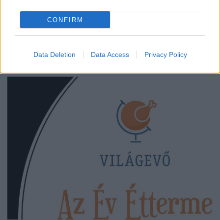
CONFIRM
A valódi, igényes alapokból dolgozó pékségek
nyitása mindig ünnep, ugyanis ez nem olyan műfaj,
amit divatból, félig-meddig lelkesen lehet ...
Data Deletion
Data Access
Privacy Policy