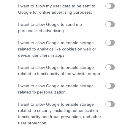
Szép csendesen átvette a Costes-csoport szakmai
I want to allow my user data to be sent to
irányítását, a végleg Portugáliába távozó Miguel
Google for online advertising purposes.
Vieirától, Molnár Márk, aki markáns ...
I want to allow Google to send me
personalized advertising.
I want to allow Google to enable storage
related to analytics like cookies on web or
device identifiers in apps.
I want to allow Google to enable storage
related to functionality of the website or app.
I want to allow Google to enable storage
related to personalization.
I want to allow Google to enable storage
related to security, including authentication
functionality and fraud prevention, and other
Fantasztikus pékség nyitott!
user protection.
világevő
•
2022. január 14.
6