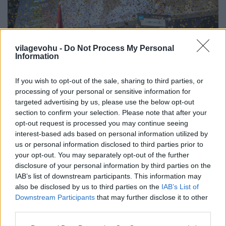
vilagevohu -
Do Not Process My Personal
Information
If you wish to opt-out of the sale, sharing to third parties, or
processing of your personal or sensitive information for
targeted advertising by us, please use the below opt-out
section to confirm your selection. Please note that after your
opt-out request is processed you may continue seeing
interest-based ads based on personal information utilized by
Így juthatsz be a Bocuse d'Orra - és
us or personal information disclosed to third parties prior to
your opt-out. You may separately opt-out of the further
minden más fontos a Sirháról
disclosure of your personal information by third parties on the
IAB’s list of downstream participants. This information may
világevő
•
2022. március 17.
0
also be disclosed by us to third parties on the
IAB’s List of
Downstream Participants
that may further disclose it to other
Már csak kevesebb, mint egy hét van a Bocuse d'Or
third parties.
európai döntőjéig, ami egy grandiózus HoReCa expó
Please note that this website/app uses one or more Google