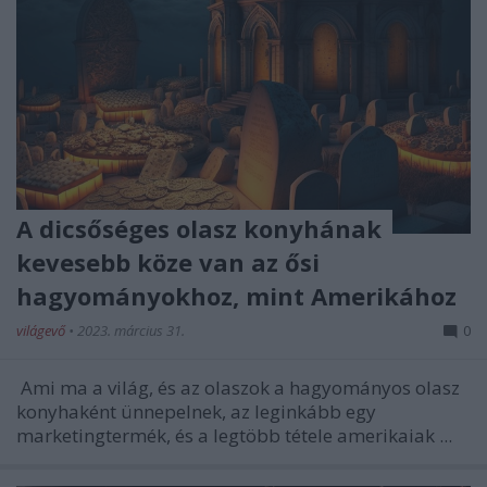
A dicsőséges olasz konyhának
kevesebb köze van az ősi
hagyományokhoz, mint Amerikához
világevő
•
2023. március 31.
0
Ami ma a világ, és az olaszok a hagyományos olasz
konyhaként ünnepelnek, az leginkább egy
marketingtermék, és a legtöbb tétele amerikaiak ...