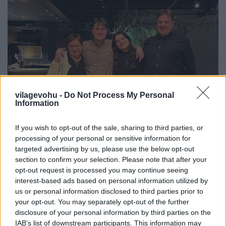
vilagevohu -
Do Not Process My Personal
Information
If you wish to opt-out of the sale, sharing to third parties, or
processing of your personal or sensitive information for
targeted advertising by us, please use the below opt-out
Egy csíki család kalandjai a világ
section to confirm your selection. Please note that after your
legjobb éttermében
opt-out request is processed you may continue seeing
interest-based ads based on personal information utilized by
világevő
•
2023. február 05.
0
us or personal information disclosed to third parties prior to
your opt-out. You may separately opt-out of the further
disclosure of your personal information by third parties on the
Lenkék a Nomában
IAB’s list of downstream participants. This information may