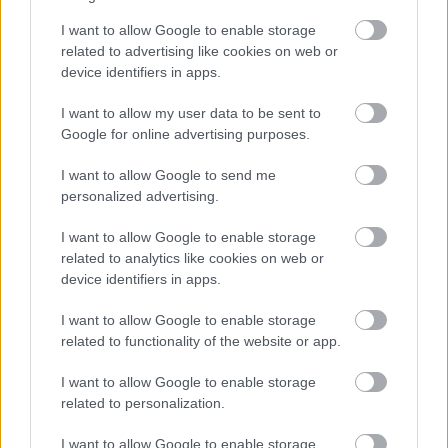
I want to allow Google to enable storage
Meglepő módon nem valami furcsa alapanyaghoz
related to advertising like cookies on web or
kapcsolódik, pedig azokat is mindig megkóstolom,
device identifiers in apps.
hanem a legfurcsább vendéglátóipari
létesítményhez, ...
I want to allow my user data to be sent to
Google for online advertising purposes.
I want to allow Google to send me
personalized advertising.
I want to allow Google to enable storage
related to analytics like cookies on web or
device identifiers in apps.
I want to allow Google to enable storage
related to functionality of the website or app.
I want to allow Google to enable storage
related to personalization.
I want to allow Google to enable storage