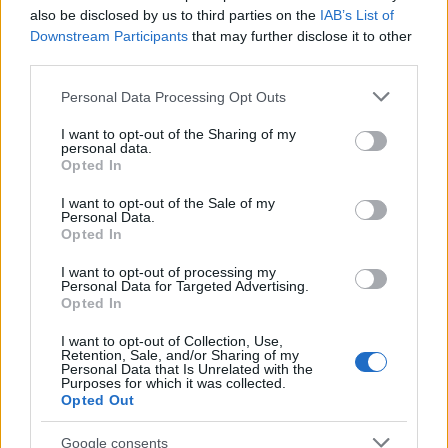
also be disclosed by us to third parties on the
IAB’s List of
...
Downstream Participants
that may further disclose it to other
third parties.
Please note that this website/app uses one or more Google
Personal Data Processing Opt Outs
services and may gather and store information including but
not limited to your visit or usage behaviour. You may click to
I want to opt-out of the Sharing of my
personal data.
grant or deny consent to Google and its third-party tags to
Opted In
use your data for below specified purposes in below Google
consent section.
I want to opt-out of the Sale of my
Personal Data.
Opted In
I want to opt-out of processing my
Personal Data for Targeted Advertising.
Opted In
I want to opt-out of Collection, Use,
Retention, Sale, and/or Sharing of my
Életem egyik legbizarrabb
Personal Data that Is Unrelated with the
Purposes for which it was collected.
gasztroélménye
Opted Out
világevő
•
2023. január 01.
2
Google consents