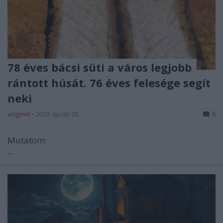
78 éves bácsi süti a város legjobb
rántott húsát. 76 éves felesége segít
neki
világevő
•
2023. április 10.
6
Mutatom:
...