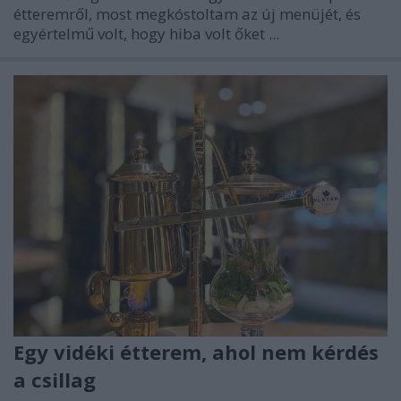
étteremről, most megkóstoltam az új menüjét, és
egyértelmű volt, hogy hiba volt őket ...
Egy vidéki étterem, ahol nem kérdés
a csillag