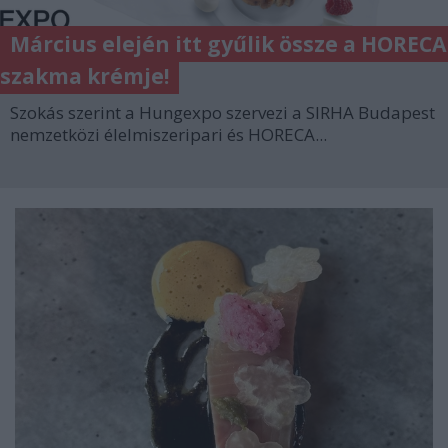
Március elején itt gyűlik össze a HORECA
szakma krémje!
Szokás szerint a Hungexpo szervezi a SIRHA Budapest
nemzetközi élelmiszeripari és HORECA...