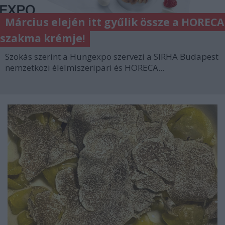
Március elején itt gyűlik össze a HORECA
szakma krémje!
Szokás szerint a Hungexpo szervezi a SIRHA Budapest
nemzetközi élelmiszeripari és HORECA...