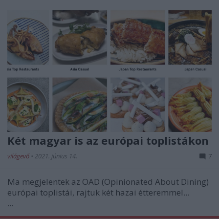
Két magyar is az európai toplistákon
világevő
•
2021. június 14.
7
Ma megjelentek az OAD (Opinionated About Dining)
európai toplistái, rajtuk két hazai étteremmel...
...