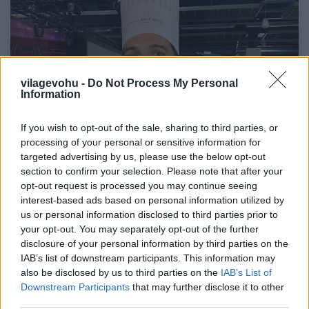
vilagevohu -
Do Not Process My Personal
Information
If you wish to opt-out of the sale, sharing to third parties, or
processing of your personal or sensitive information for
targeted advertising by us, please use the below opt-out
section to confirm your selection. Please note that after your
opt-out request is processed you may continue seeing
Gasztroemberek, akikről sokat
interest-based ads based on personal information utilized by
us or personal information disclosed to third parties prior to
hallunk még 1. rész
your opt-out. You may separately opt-out of the further
világevő
•
2021. szeptember 12.
0
disclosure of your personal information by third parties on the
IAB’s list of downstream participants. This information may
also be disclosed by us to third parties on the
IAB’s List of
Egy mai véletlen találkozás.
Downstream Participants
that may further disclose it to other
...
third parties.