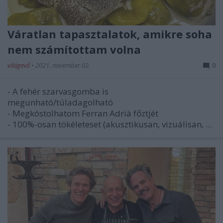
Váratlan tapasztalatok, amikre soha
nem számítottam volna
világevő
•
2021. november 02.
0
- A fehér szarvasgomba is
megunható/túladagolható
- Megkóstolhatom Ferran Adrià főztjét
- 100%-osan tökéleteset (akusztikusan, vizuálisan, ...