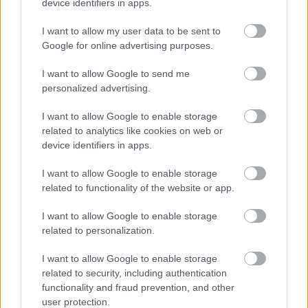
device identifiers in apps.
Az egyik új hazai Michelin-csillagosban egyszerre
I want to allow my user data to be sent to
elérhetők a hazai és a portugál gasztronómia
Google for online advertising purposes.
izgalmai.
Egy nagyon portugál befejezés (az ...
I want to allow Google to send me
personalized advertising.
I want to allow Google to enable storage
related to analytics like cookies on web or
device identifiers in apps.
I want to allow Google to enable storage
related to functionality of the website or app.
I want to allow Google to enable storage
related to personalization.
I want to allow Google to enable storage
related to security, including authentication
functionality and fraud prevention, and other
user protection.