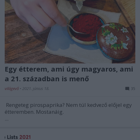
Egy étterem, ami úgy magyaros, ami
a 21. században is menő
világevő
•
2021. június 18.
35
Rengeteg pirospaprika? Nem túl kedvező előjel egy
étteremben. Mostanáig.
...