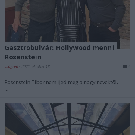
Gasztrobulvár: Hollywood menni
Rosenstein
világevő
•
2021. október 18.
6
Rosenstein Tibor nem ijed meg a nagy nevektől.
...