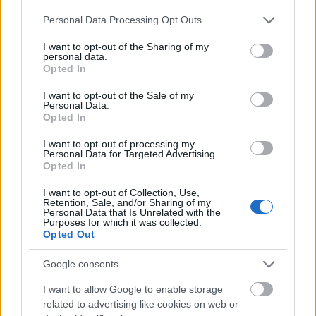
Please note that this website/app uses one or more Google
Personal Data Processing Opt Outs
services and may gather and store information including but
not limited to your visit or usage behaviour. You may click to
I want to opt-out of the Sharing of my
personal data.
grant or deny consent to Google and its third-party tags to
Opted In
use your data for below specified purposes in below Google
consent section.
I want to opt-out of the Sale of my
Personal Data.
Opted In
I want to opt-out of processing my
Personal Data for Targeted Advertising.
Opted In
I want to opt-out of Collection, Use,
Retention, Sale, and/or Sharing of my
Personal Data that Is Unrelated with the
Purposes for which it was collected.
Egy új magyar csillagos, ami csak
Opted Out
félig magyar. Megmutatom az
Google consents
Essenciát!
I want to allow Google to enable storage
világevő
•
2021. szeptember 04.
5
related to advertising like cookies on web or