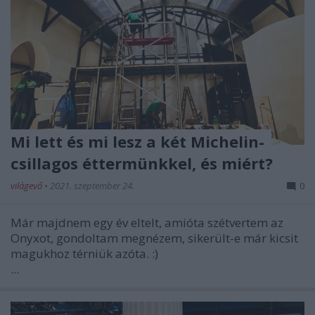
Mi lett és mi lesz a két Michelin-
csillagos éttermünkkel, és miért?
világevő
•
2021. szeptember 24.
0
Már majdnem egy év eltelt, amióta szétvertem az
Onyxot, gondoltam megnézem, sikerült-e már kicsit
magukhoz térniük azóta. :)
...