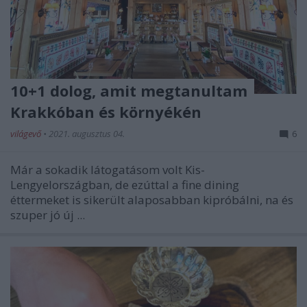
10+1 dolog, amit megtanultam
Krakkóban és környékén
világevő
•
2021. augusztus 04.
6
Már a sokadik látogatásom volt Kis-
Lengyelországban, de ezúttal a fine dining
éttermeket is sikerült alaposabban kipróbálni, na és
szuper jó új ...