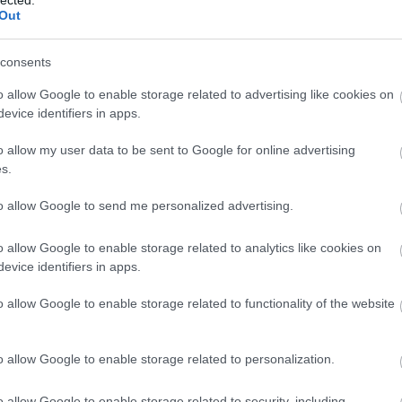
Szaká
Out
mit g
A tök
Budap
consents
cukr
o allow Google to enable storage related to advertising like cookies on
evice identifiers in apps.
Rov
o allow my user data to be sent to Google for online advertising
afrikai
s.
ausztri
ázsia
ázsiai 
to allow Google to send me personalized advertising.
baszk 
bejrút
o allow Google to enable storage related to analytics like cookies on
belgiu
berlin
evice identifiers in apps.
bizarr
bocuse
o allow Google to enable storage related to functionality of the website
bocuse
brit ko
cukiság
o allow Google to enable storage related to personalization.
dél ame
ego
english
o allow Google to enable storage related to security, including