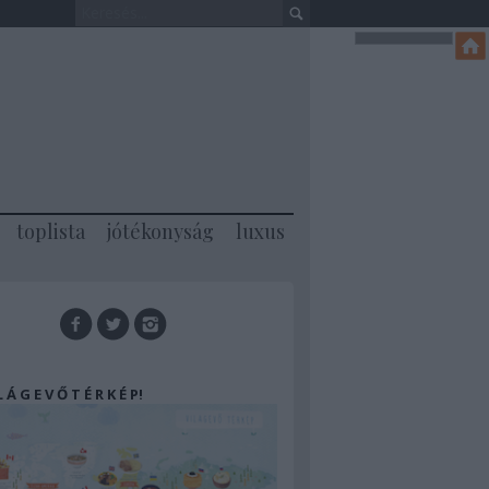
toplista
jótékonyság
luxus
 L Á G E V Ő T É R K É P!