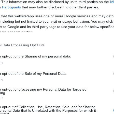
. This information may also be disclosed by us to third parties on the
IA
Participants
that may further disclose it to other third parties.
 that this website/app uses one or more Google services and may gath
including but not limited to your visit or usage behaviour. You may click 
 to Google and its third-party tags to use your data for below specifi
ogle consent section.
l Data Processing Opt Outs
o opt-out of the Sharing of my personal data.
In
o opt-out of the Sale of my Personal Data.
In
to opt-out of processing my Personal Data for Targeted
TOP
ing.
In
Annyi
magya
o opt-out of Collection, Use, Retention, Sale, and/or Sharing
A 10
ersonal Data that Is Unrelated with the Purposes for which it
lected.