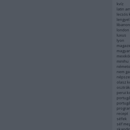
kvíz
latin a
lecsós 
lengyel
libanon
london
luxus
lyon
magazi
magyar
mexikó
minihu
németo
nem ga
népsze
olasz 
osztrá
perui 
portugá
portug
progra
recept
séfek
séf me
skandi