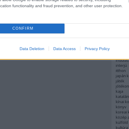
English
cation functionality and fraud prevention, and other user protection.
északi
európa
fesztivá
francia
CONFIRM
futás
hanoi
hollan
hong k
Data Deletion
Data Access
Privacy Policy
hotel
indiai 
indulás
interjú
itthon
japán 
játék
jótéko
kaja
katalá
kínai k
könyv
koreai
közép 
külföld
kultúra