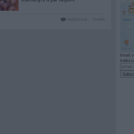
Szólj hozzá!
Tovább
Email: 
Iratkozz