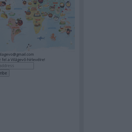
vilagevo@gmail.com
 fel a Világevő-hírlevélre!