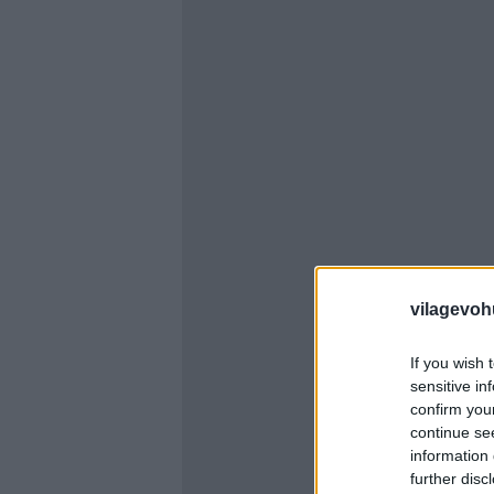
vilagevoh
If you wish 
sensitive in
confirm you
continue se
information 
further disc