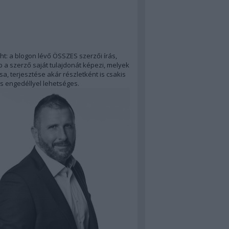
ht: a blogon lévő ÖSSZES szerzői írás,
 a szerző saját tulajdonát képezi, melyek
a, terjesztése akár részletként is csakis
s engedéllyel lehetséges.