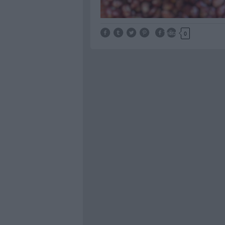
Tetszik
0