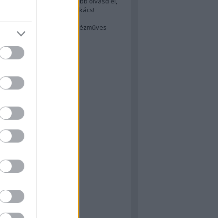
cs akarsz lenni? Akkor előbb olvasd el,
ondol erről egy magyar szakács!
életes steak titka
est rejtett kincsei: orosz kézműves
ászat
atok
 konyha
a
konyha
konyha
m
dor
 dor
nyha
rika