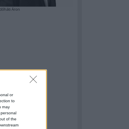
dőháti Áron
sonal or
ection to
ou may
 personal
out of the
 downstream