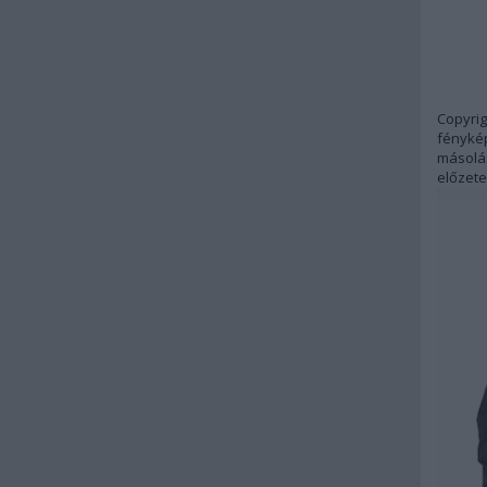
Copyrig
fénykép
másolás
előzete