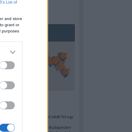
B’s List of
er and store
to grant or
ed purposes
5
ra menő Budapest-térképet talált fel egy
r tervező, hogy...
 legjobb (elérhető árú) ebéd Budapesten