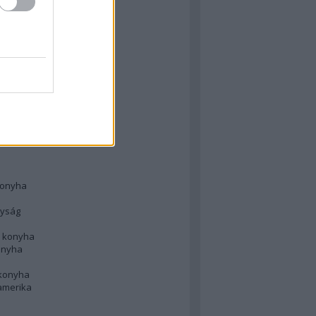
 konyha
l
 konyha
d konyha
ong
konyha
konyha
nyság
n konyha
onyha
 konyha
amerika