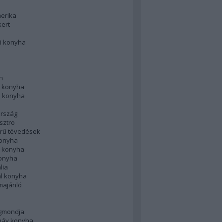
merika
kert
i konyha
n
 konyha
i konyha
rszág
sztro
rű tévedések
konyha
k konyha
konyha
lia
ál konyha
majánló
gmondja
náv konyha