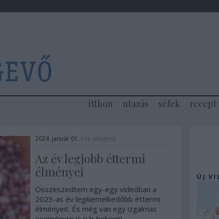
itthon
utazás
séfek
recept
2024. január 01.
írta:
világevő
Az év legjobb éttermi
élményei
Ú J: V I
Összeszedtem egy-egy videóban a
2023-as év legkiemelkedőbb éttermi
élményeit. És még van egy izgalmas
eseményre is pár helyem!