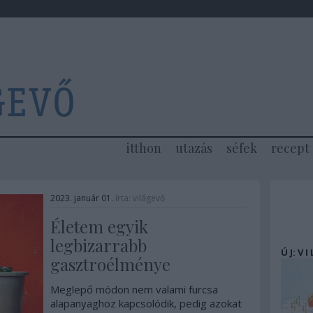
itthon
utazás
séfek
recept
2023. január 01.
írta:
világevő
Életem egyik
legbizarrabb
Ú J: V I
gasztroélménye
Meglepő módon nem valami furcsa
alapanyaghoz kapcsolódik, pedig azokat