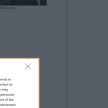
dőháti Áron
sonal or
ection to
ou may
 personal
out of the
 downstream