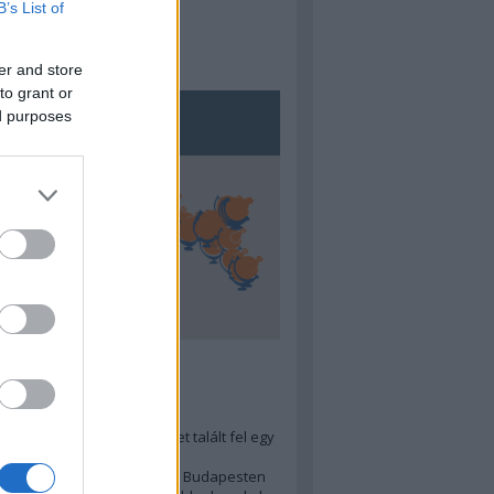
B’s List of
er and store
to grant or
ed purposes
5
ra menő Budapest-térképet talált fel egy
r tervező, hogy...
 legjobb (elérhető árú) ebéd Budapesten