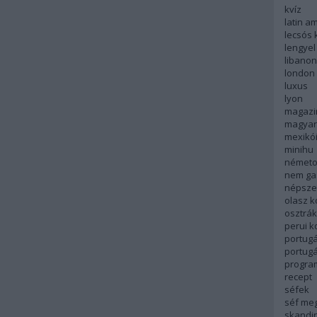
kvíz
latin a
lecsós 
lengyel
libanon
london
luxus
lyon
magazi
magyar
mexikó
minihu
németo
nem ga
népsze
olasz 
osztrá
perui 
portugá
portug
progra
recept
séfek
séf me
skandi