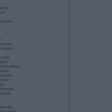
merika
kert
i konyha
n
 konyha
i konyha
rszág
sztro
rű tévedések
konyha
k konyha
konyha
lia
ál konyha
majánló
gmondja
náv konyha