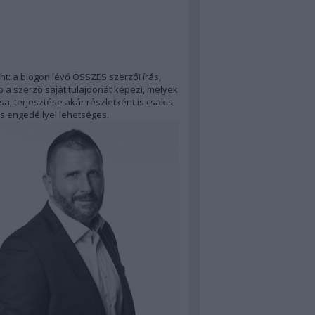
ht: a blogon lévő ÖSSZES szerzői írás,
 a szerző saját tulajdonát képezi, melyek
a, terjesztése akár részletként is csakis
s engedéllyel lehetséges.