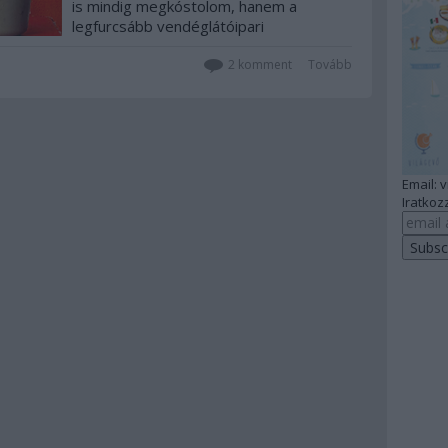
is mindig megkóstolom, hanem a
legfurcsább vendéglátóipari
létesítményhez, ahol jártam.
2
komment
Tovább
Email: 
Iratkozz