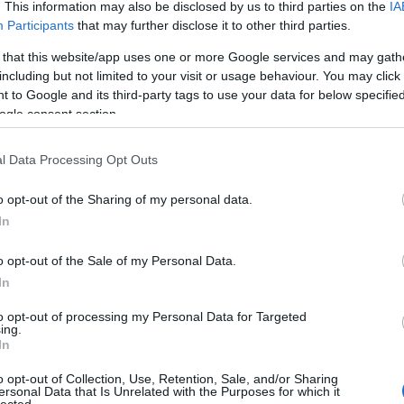
. This information may also be disclosed by us to third parties on the
IA
Participants
that may further disclose it to other third parties.
 that this website/app uses one or more Google services and may gath
including but not limited to your visit or usage behaviour. You may click 
 to Google and its third-party tags to use your data for below specifi
ogle consent section.
l Data Processing Opt Outs
o opt-out of the Sharing of my personal data.
In
o opt-out of the Sale of my Personal Data.
In
to opt-out of processing my Personal Data for Targeted
TOP
ing.
In
Annyi
magya
o opt-out of Collection, Use, Retention, Sale, and/or Sharing
A 10
ersonal Data that Is Unrelated with the Purposes for which it
lected.