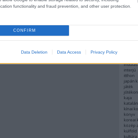
english
cation functionality and fraud prevention, and other user protection.
északi
európa
fesztivá
francia
CONFIRM
futás
hanoi
hollan
hong k
Data Deletion
Data Access
Privacy Policy
hotel
indiai 
indulás
interjú
itthon
japán 
játék
jótéko
kaja
katalá
kínai k
könyv
koreai
közép 
külföld
kultúra