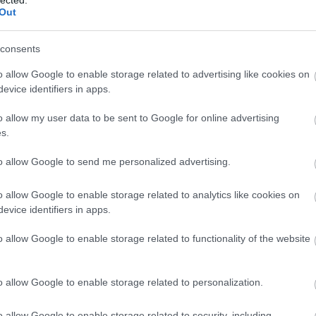
Szaká
Out
mit g
A tök
Budap
consents
cukr
o allow Google to enable storage related to advertising like cookies on
evice identifiers in apps.
Rov
o allow my user data to be sent to Google for online advertising
afrikai
s.
ausztri
ázsia
ázsiai 
to allow Google to send me personalized advertising.
baszk 
bejrút
o allow Google to enable storage related to analytics like cookies on
belgiu
berlin
evice identifiers in apps.
bizarr
bocuse
o allow Google to enable storage related to functionality of the website
bocuse
brit ko
cukiság
o allow Google to enable storage related to personalization.
dél ame
ego
English
o allow Google to enable storage related to security, including