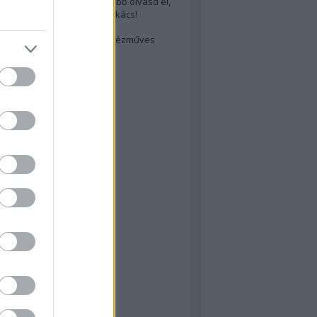
cs akarsz lenni? Akkor előbb olvasd el,
ondol erről egy magyar szakács!
életes steak titka
est rejtett kincsei: orosz kézműves
ászat
atok
 konyha
a
konyha
konyha
m
dor
 dor
nyha
rika