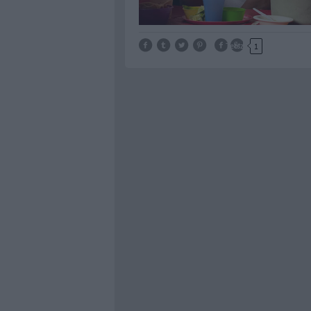
Tetszik
1