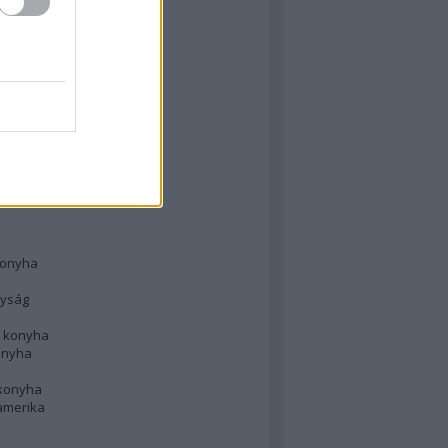
 konyha
l
 konyha
d konyha
ong
konyha
konyha
nyság
n konyha
onyha
 konyha
amerika