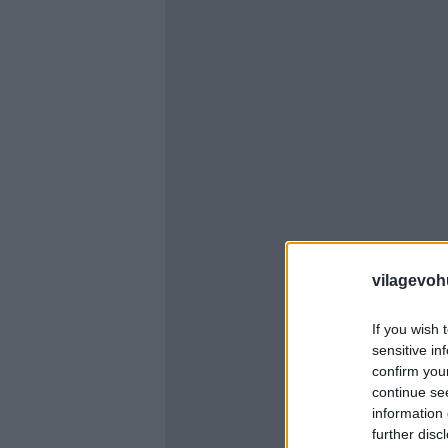
vilagevoh
If you wish 
sensitive in
confirm you
continue se
information 
further disc