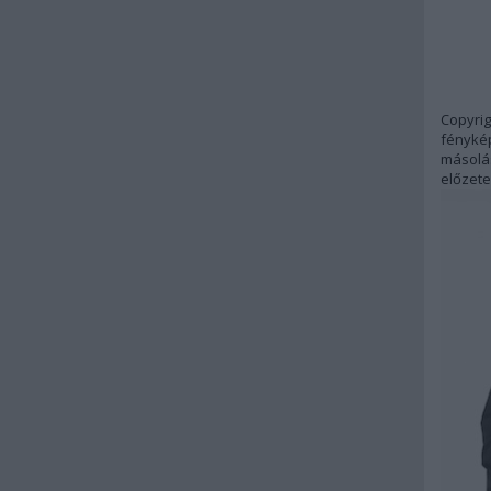
Copyrig
fénykép
másolás
előzete