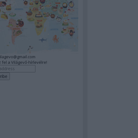
vilagevo@gmail.com
 fel a Világevő-hírlevélre!