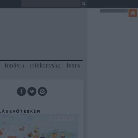
toplista
jótékonyság
luxus
 L Á G E V Ő T É R K É P!