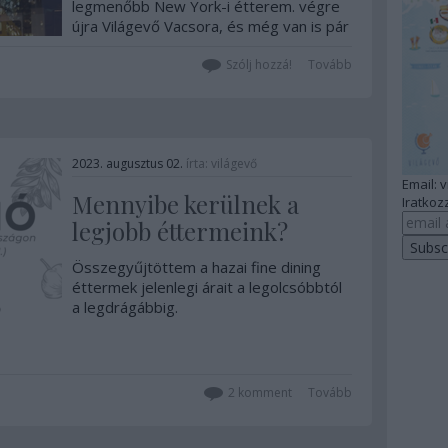
legmenőbb New York-i étterem. végre
újra Világevő Vacsora, és még van is pár
hely!!!
Szólj hozzá!
Tovább
2023. augusztus 02.
írta:
világevő
Email: 
Mennyibe kerülnek a
Iratkozz
legjobb éttermeink?
Összegyűjtöttem a hazai fine dining
éttermek jelenlegi árait a legolcsóbbtól
a legdrágábbig.
2
komment
Tovább