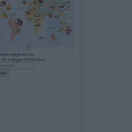
vilagevo@gmail.com
 fel a Világevő-hírlevélre!