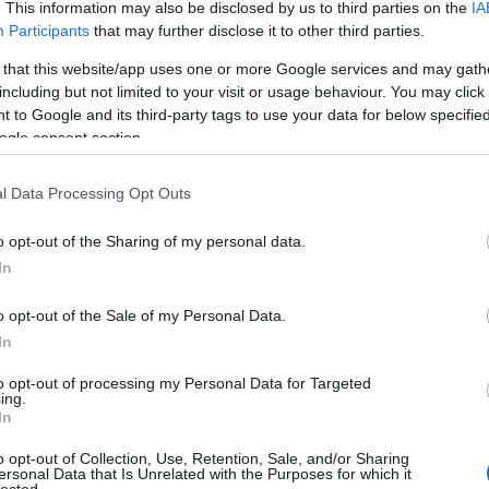
. This information may also be disclosed by us to third parties on the
IA
Participants
that may further disclose it to other third parties.
 that this website/app uses one or more Google services and may gath
including but not limited to your visit or usage behaviour. You may click 
 to Google and its third-party tags to use your data for below specifi
ogle consent section.
l Data Processing Opt Outs
o opt-out of the Sharing of my personal data.
In
o opt-out of the Sale of my Personal Data.
In
to opt-out of processing my Personal Data for Targeted
TOP
ing.
In
Annyi
magya
o opt-out of Collection, Use, Retention, Sale, and/or Sharing
A 10
ersonal Data that Is Unrelated with the Purposes for which it
lected.