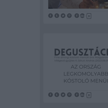
Tetszik
0
Tetszik
0