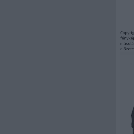
Copyrig
fénykép
másolás
előzete