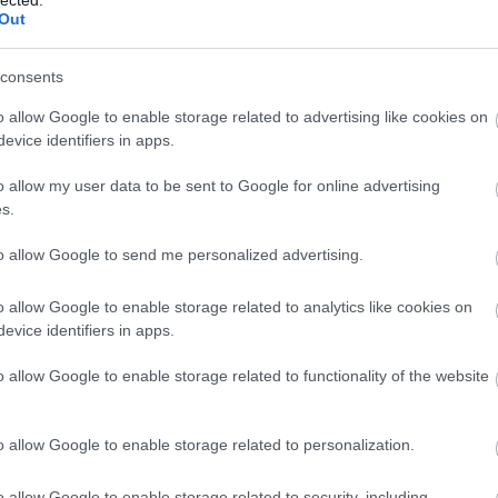
Szaká
Out
mit g
A tök
Budap
consents
cukr
o allow Google to enable storage related to advertising like cookies on
evice identifiers in apps.
Rov
o allow my user data to be sent to Google for online advertising
afrikai
s.
ausztri
ázsia
ázsiai 
to allow Google to send me personalized advertising.
baszk 
bejrút
o allow Google to enable storage related to analytics like cookies on
belgiu
berlin
evice identifiers in apps.
bizarr
bocuse
o allow Google to enable storage related to functionality of the website
bocuse
brit ko
cukiság
o allow Google to enable storage related to personalization.
dél ame
ego
English
o allow Google to enable storage related to security, including