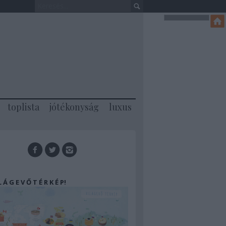
toplista
jótékonyság
luxus
 L Á G E V Ő T É R K É P!