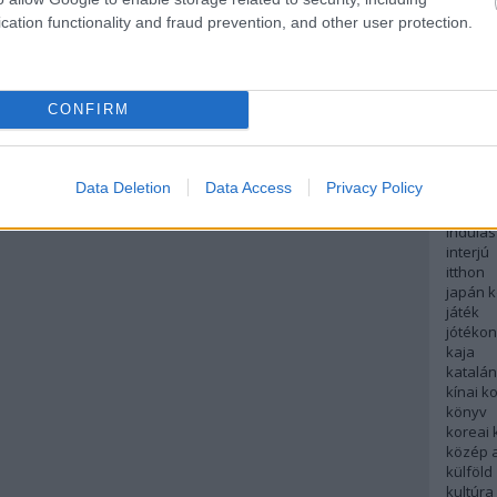
english
cation functionality and fraud prevention, and other user protection.
északi
európa
fesztivá
francia
CONFIRM
futás
hanoi
hollan
hong k
Data Deletion
Data Access
Privacy Policy
hotel
indiai 
indulás
interjú
itthon
japán 
játék
jótéko
kaja
katalá
kínai k
könyv
koreai
közép 
külföld
kultúra