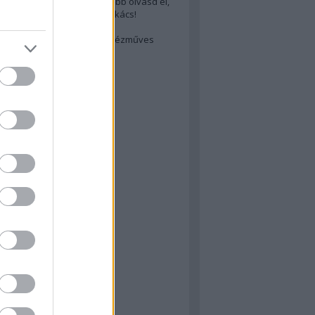
cs akarsz lenni? Akkor előbb olvasd el,
ondol erről egy magyar szakács!
életes steak titka
est rejtett kincsei: orosz kézműves
ászat
atok
 konyha
a
konyha
konyha
m
dor
 dor
nyha
rika