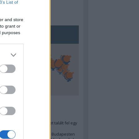
B’s List of
er and store
to grant or
ed purposes
5
ra menő Budapest-térképet talált fel egy
r tervező, hogy...
 legjobb (elérhető árú) ebéd Budapesten