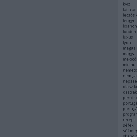
kvíz
latin a
lecsós 
lengyel
libanon
london
luxus
lyon
magazi
magyar
mexikó
minihu
németo
nem ga
népsze
olasz 
osztrá
perui 
portugá
portug
progra
recept
séfek
séf me
skandi