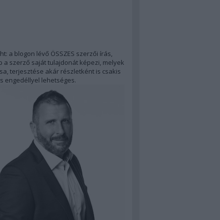
ht: a blogon lévő ÖSSZES szerzői írás,
 a szerző saját tulajdonát képezi, melyek
a, terjesztése akár részletként is csakis
s engedéllyel lehetséges.