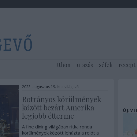
itthon
utazás
séfek
recept
2023. augusztus 19.
írta:
világevő
Botrányos körülmények
között bezárt Amerika
Ú J: V I
legjobb étterme
A fine dining világában ritka ronda
körülmények között lehúzta a rolót a