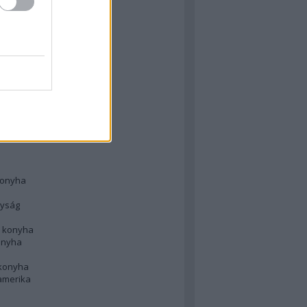
 konyha
l
 konyha
d konyha
ong
konyha
konyha
nyság
n konyha
onyha
 konyha
amerika