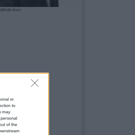
dőháti Áron
sonal or
ection to
ou may
 personal
out of the
 downstream