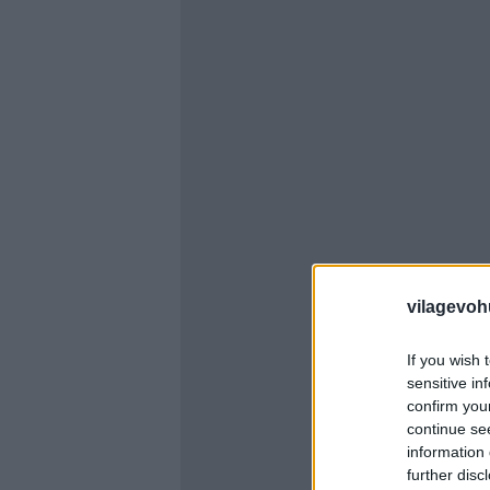
vilagevoh
If you wish 
sensitive in
confirm you
continue se
information 
further disc