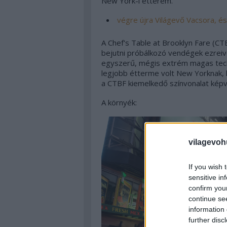
New York-i étterem.
végre újra Világevő Vacsora, és 
A Chef's Table at Brooklyn Fare (CTBF)
bejutni próbálkozó vendégek ezreiv
egyszerű, mégis extrém magas tech
legjobb étterme volt New Yorknak, h
a CTBF kiemelkedő színvonalat képvis
A környék:
vilagevoh
If you wish 
sensitive in
confirm you
continue se
information 
further disc