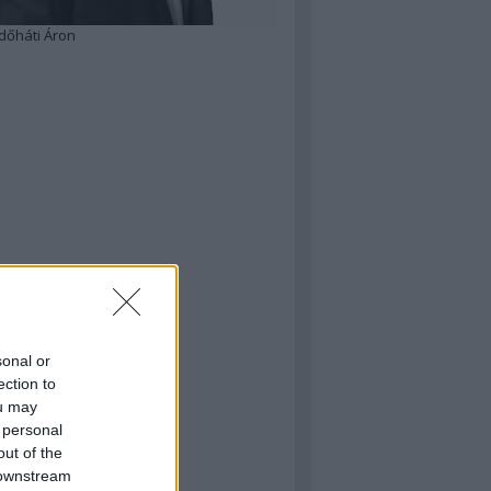
dőháti Áron
sonal or
ection to
ou may
 personal
out of the
 downstream