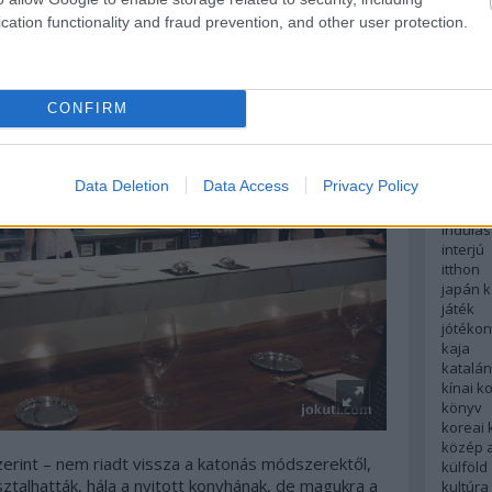
english
cation functionality and fraud prevention, and other user protection.
északi
európa
fesztivá
francia
CONFIRM
futás
hanoi
hollan
hong k
Data Deletion
Data Access
Privacy Policy
hotel
indiai 
indulás
interjú
itthon
japán 
játék
jótéko
kaja
katalá
kínai k
könyv
koreai
közép 
erint – nem riadt vissza a katonás módszerektől,
külföld
talhatták, hála a nyitott konyhának, de magukra a
kultúra