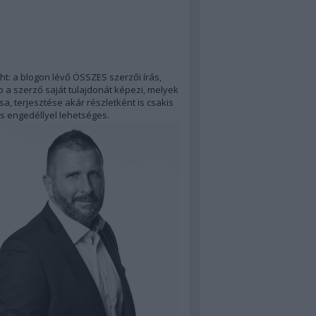
ht: a blogon lévő ÖSSZES szerzői írás,
 a szerző saját tulajdonát képezi, melyek
a, terjesztése akár részletként is csakis
s engedéllyel lehetséges.