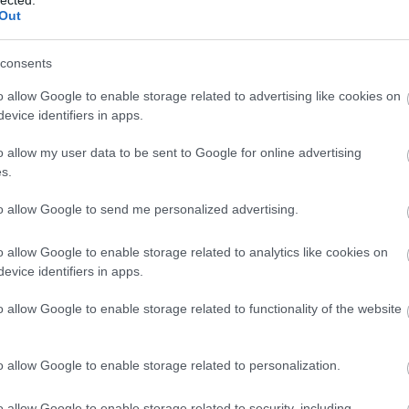
Szaká
Out
mit g
A tök
Budap
consents
cukr
o allow Google to enable storage related to advertising like cookies on
evice identifiers in apps.
Rov
o allow my user data to be sent to Google for online advertising
afrikai
s.
ausztri
Moneer Issától származott, kiemelkedő minőségű
ázsia
y különleges éttermet, ahol a séfasztalnál
ázsiai 
kínálatából készített ételeket, így is bemutatva
to allow Google to send me personalized advertising.
baszk 
szében megbújva működött, eleinte a brooklyni
bejrút
e költöztették, továbbra is ilyen működéssel, a
o allow Google to enable storage related to analytics like cookies on
belgiu
ok mögé elrejtve. Séfnek a fiatal tehetséget, a
berlin
evice identifiers in apps.
sen távozó, mexikói származású César Ramirezt
bizarr
eljesítette a hozzá fűzött reményeket, igazi
bocuse
o allow Google to enable storage related to functionality of the website
étre az évek alatt, ahova foodie-k tízezrei
bocuse
brit ko
gy módja volt: éppen a megfelelő időben telefonálni
cukiság
gadni a hívást, és persze sikerül is nem foglalt
o allow Google to enable storage related to personalization.
dél ame
ego
English
o allow Google to enable storage related to security, including