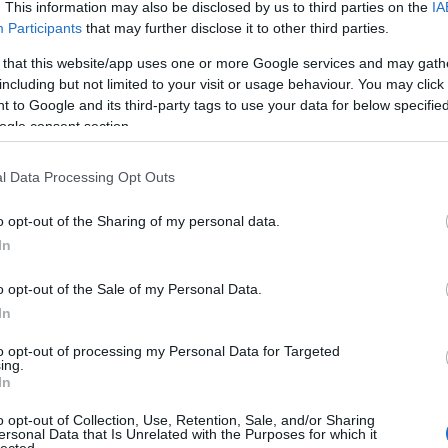
. This information may also be disclosed by us to third parties on the
IA
Participants
that may further disclose it to other third parties.
 that this website/app uses one or more Google services and may gath
including but not limited to your visit or usage behaviour. You may click 
 to Google and its third-party tags to use your data for below specifi
ogle consent section.
l Data Processing Opt Outs
o opt-out of the Sharing of my personal data.
In
o opt-out of the Sale of my Personal Data.
In
to opt-out of processing my Personal Data for Targeted
TOP
ing.
In
Annyi
magya
o opt-out of Collection, Use, Retention, Sale, and/or Sharing
A 10
ersonal Data that Is Unrelated with the Purposes for which it
lected.