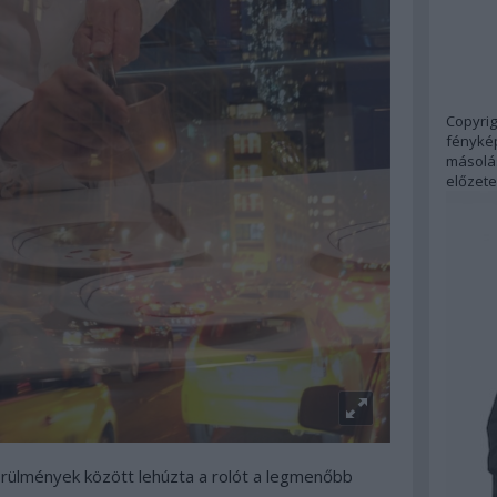
Copyrig
fénykép
másolás
előzete
körülmények között lehúzta a rolót a legmenőbb