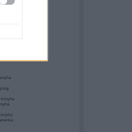
 konyha
l
 konyha
d konyha
ong
konyha
konyha
nyság
n konyha
onyha
 konyha
amerika