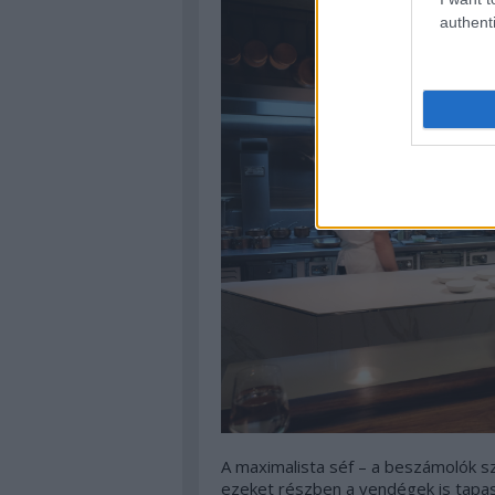
authenti
A maximalista séf – a beszámolók sz
ezeket részben a vendégek is tapasz