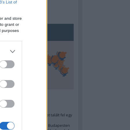
B’s List of
er and store
to grant or
ed purposes
5
ra menő Budapest-térképet talált fel egy
r tervező, hogy...
 legjobb (elérhető árú) ebéd Budapesten