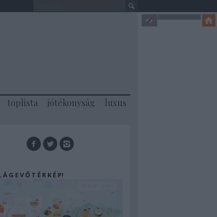
toplista
jótékonyság
luxus
 L Á G E V Ő T É R K É P!