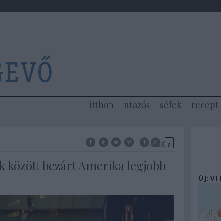
itthon
utazás
séfek
recept
Tetszik
0
 között bezárt Amerika legjobb
Ú J: V I