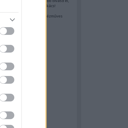
cs akarsz lenni? Akkor előbb olvasd el,
ondol erről egy magyar szakács!
életes steak titka
est rejtett kincsei: orosz kézműves
ászat
atok
 konyha
a
konyha
konyha
m
dor
 dor
nyha
rika