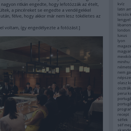
kvíz
 nagyon ritkán engedte, hogy lefotózzák az ételt,
latin a
ültek, a pincéreket se engedte a vendégekkel
lecsós 
e után, félve, hogy akkor már nem lesz tökéletes az
lengyel
libanon
l voltam, így engedélyezte a fotózást.]
london
luxus
lyon
magazi
magyar
mexikó
minihu
németo
nem ga
népsze
olasz 
osztrá
perui 
portugá
portug
progra
recept
séfek
séf me
skandi