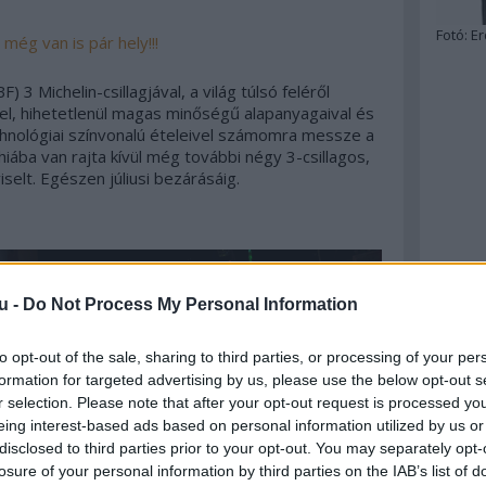
Fotó:
Er
még van is pár hely!!!
 3 Michelin-csillagjával, a világ túlsó feléről
el, hihetetlenül magas minőségű alapanyagaival és
nológiai színvonalú ételeivel számomra messze a
iába van rajta kívül még további négy 3-csillagos,
elt. Egészen júliusi bezárásáig.
u -
Do Not Process My Personal Information
to opt-out of the sale, sharing to third parties, or processing of your per
formation for targeted advertising by us, please use the below opt-out s
r selection. Please note that after your opt-out request is processed y
eing interest-based ads based on personal information utilized by us or
disclosed to third parties prior to your opt-out. You may separately opt-
losure of your personal information by third parties on the IAB’s list of