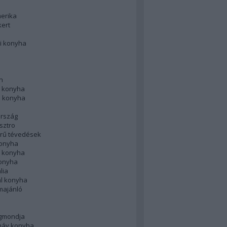
merika
kert
i konyha
n
 konyha
i konyha
rszág
sztro
rű tévedések
konyha
k konyha
konyha
lia
ál konyha
majánló
gmondja
náv konyha