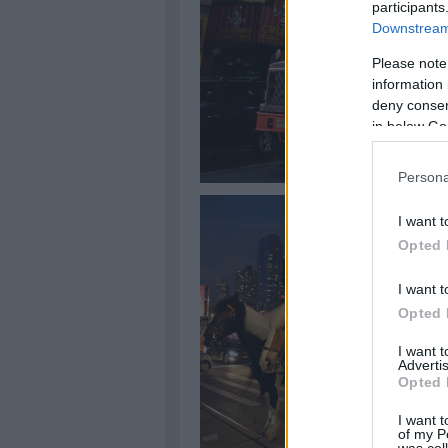
participants
Downstream 
Please note
information 
deny consent
in below Go
Persona
I want t
Opted 
I want t
Opted 
I want 
Advertis
Opted 
I want t
of my P
was col