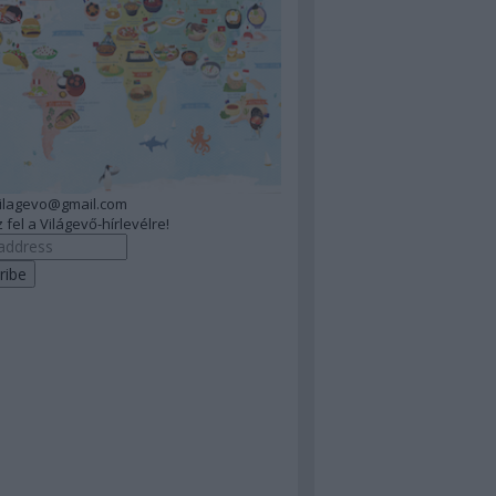
vilagevo@gmail.com
 fel a Világevő-hírlevélre!