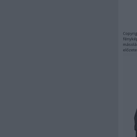
Copyrig
fénykép
másolás
előzete