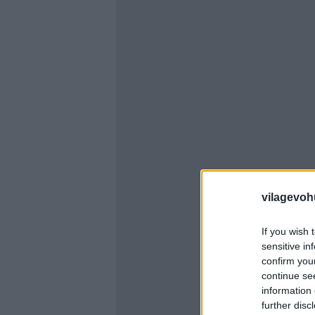
vilagevoh
If you wish 
sensitive in
confirm you
continue se
information 
further disc