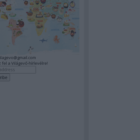
vilagevo@gmail.com
 fel a Világevő-hírlevélre!