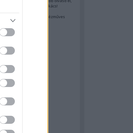
cs akarsz lenni? Akkor előbb olvasd el,
ondol erről egy magyar szakács!
életes steak titka
est rejtett kincsei: orosz kézműves
ászat
atok
 konyha
a
konyha
konyha
m
dor
 dor
nyha
rika