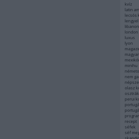
kvíz
latin a
lecsós 
lengyel
libanon
london
luxus
lyon
magazi
magyar
mexikó
minihu
németo
nem ga
népsze
olasz 
osztrá
perui 
portugá
portug
progra
recept
séfek
séf me
skandi