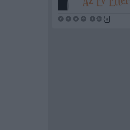
Tetszik
0