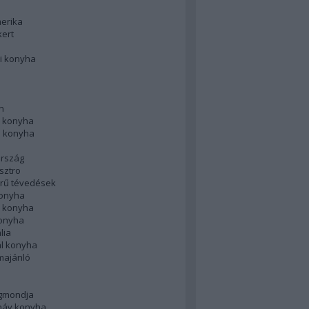
merika
kert
i konyha
n
 konyha
i konyha
rszág
sztro
rű tévedések
konyha
k konyha
konyha
lia
ál konyha
majánló
gmondja
náv konyha