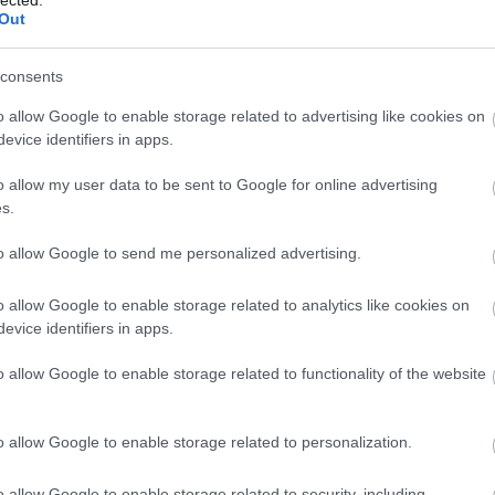
Szaká
Out
mit g
A tök
Budap
consents
cukr
o allow Google to enable storage related to advertising like cookies on
evice identifiers in apps.
Rov
o allow my user data to be sent to Google for online advertising
afrikai
s.
ausztri
ázsia
ázsiai 
to allow Google to send me personalized advertising.
baszk 
bejrút
o allow Google to enable storage related to analytics like cookies on
belgiu
berlin
evice identifiers in apps.
bizarr
bocuse
o allow Google to enable storage related to functionality of the website
bocuse
brit ko
cukiság
o allow Google to enable storage related to personalization.
dél ame
ego
English
o allow Google to enable storage related to security, including