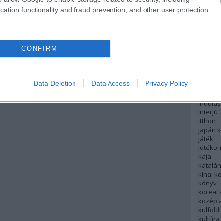
english
cation functionality and fraud prevention, and other user protection.
északi
európa
fesztivá
francia
CONFIRM
futás
hanoi
hollan
hong k
Data Deletion
Data Access
Privacy Policy
hotel
indiai 
indulás
interjú
itthon
japán 
játék
jótéko
kaja
katalá
kínai k
könyv
koreai
közép 
külföld
kultúra