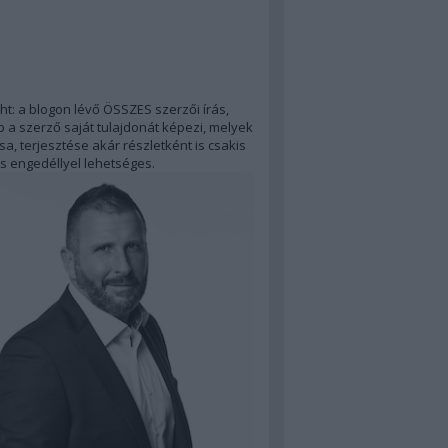
ht: a blogon lévő ÖSSZES szerzői írás,
 a szerző saját tulajdonát képezi, melyek
a, terjesztése akár részletként is csakis
s engedéllyel lehetséges.