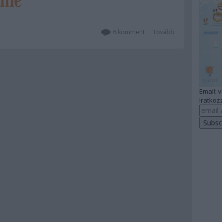
6
komment
Tovább
Email: 
Iratkozz