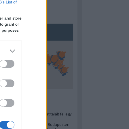
B’s List of
er and store
to grant or
ed purposes
5
ra menő Budapest-térképet talált fel egy
r tervező, hogy...
 legjobb (elérhető árú) ebéd Budapesten