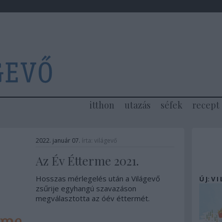
itthon
utazás
séfek
recept
2022. január 07.
írta:
világevő
Az Év Étterme 2021.
Hosszas mérlegelés után a Világevő
Ú J: V I
zsűrije egyhangú szavazáson
megválasztotta az óév éttermét.