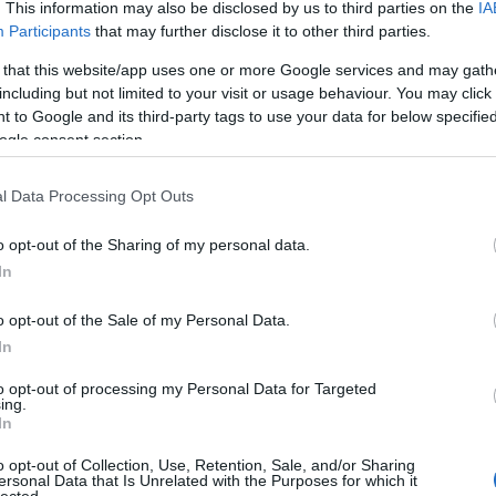
. This information may also be disclosed by us to third parties on the
IA
Participants
that may further disclose it to other third parties.
 that this website/app uses one or more Google services and may gath
including but not limited to your visit or usage behaviour. You may click 
 to Google and its third-party tags to use your data for below specifi
ogle consent section.
l Data Processing Opt Outs
o opt-out of the Sharing of my personal data.
In
o opt-out of the Sale of my Personal Data.
In
to opt-out of processing my Personal Data for Targeted
TOP
ing.
In
Annyi
magya
o opt-out of Collection, Use, Retention, Sale, and/or Sharing
A 10
ersonal Data that Is Unrelated with the Purposes for which it
lected.