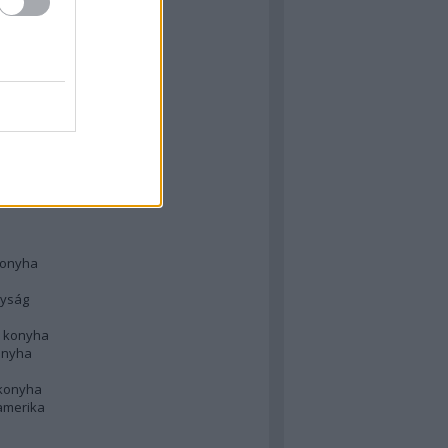
 konyha
l
 konyha
d konyha
ong
konyha
konyha
nyság
n konyha
onyha
 konyha
amerika