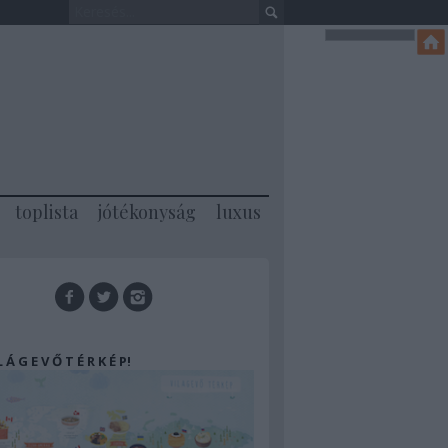
toplista
jótékonyság
luxus
 L Á G E V Ő T É R K É P!