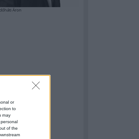
dőháti Áron
sonal or
ection to
ou may
 personal
out of the
 downstream