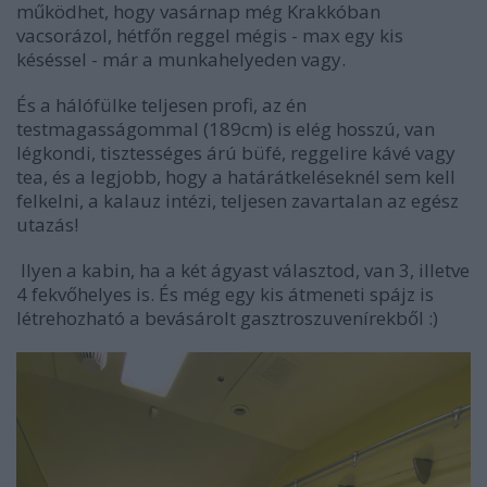
működhet, hogy vasárnap még Krakkóban
vacsorázol, hétfőn reggel mégis - max egy kis
késéssel - már a munkahelyeden vagy.
És a hálófülke teljesen profi, az én
testmagasságommal (189cm) is elég hosszú, van
légkondi, tisztességes árú büfé, reggelire kávé vagy
tea, és a legjobb, hogy a határátkeléseknél sem kell
felkelni, a kalauz intézi, teljesen zavartalan az egész
utazás!
Ilyen a kabin, ha a két ágyast választod, van 3, illetve
4 fekvőhelyes is. És még egy kis átmeneti spájz is
létrehozható a bevásárolt gasztroszuvenírekből :)