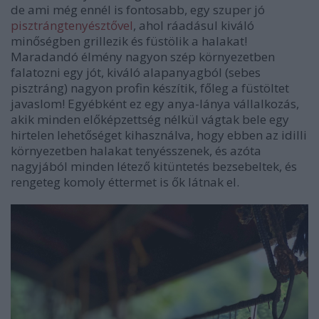
de ami még ennél is fontosabb, egy szuper jó
pisztrángtenyésztővel
, ahol ráadásul kiváló
minőségben grillezik és füstölik a halakat!
Maradandó élmény nagyon szép környezetben
falatozni egy jót, kiváló alapanyagból (sebes
pisztráng) nagyon profin készítik, főleg a füstöltet
javaslom! Egyébként ez egy anya-lánya vállalkozás,
akik minden előképzettség nélkül vágtak bele egy
hirtelen lehetőséget kihasználva, hogy ebben az idilli
környezetben halakat tenyésszenek, és azóta
nagyjából minden létező kitüntetés bezsebeltek, és
rengeteg komoly éttermet is ők látnak el.