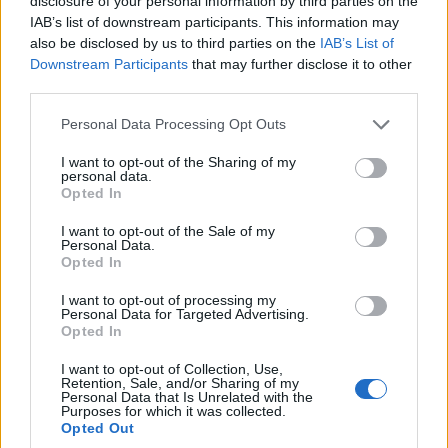
nagyon modern és nagyon szerethető lengyel
disclosure of your personal information by third parties on the
konyhát kínálnak. Van egy Michelin-csillagjuk is,
IAB’s list of downstream participants. This information may
érdemes a leghosszabb degusztációs menüt kínálni,
also be disclosed by us to third parties on the
IAB’s List of
Downstream Participants
that may further disclose it to other
ugyanis az elejétől a végéig nagyon erős, kifinomult
third parties.
és érdekes ételeket kínálnak! A séffel egyébként
találkozhatott már a hazai közönség is, Przemysław
Please note that this website/app uses one or more Google
Personal Data Processing Opt Outs
Klima ugyanis pár éve - még az akkori egyetlen
services and may gather and store information including but
csillagos, Atelier Amaro sous-séfjeként - prezentálta
not limited to your visit or usage behaviour. You may click to
I want to opt-out of the Sharing of my
a varsói étterem ételeit. Azóta Krakkóban önálló
personal data.
grant or deny consent to Google and its third-party tags to
Opted In
éttermet nyitott, és ezt nagyon jól is tette!
use your data for below specified purposes in below Google
consent section.
I want to opt-out of the Sale of my
Personal Data.
Opted In
I want to opt-out of processing my
Personal Data for Targeted Advertising.
Opted In
I want to opt-out of Collection, Use,
Retention, Sale, and/or Sharing of my
Personal Data that Is Unrelated with the
Purposes for which it was collected.
Opted Out