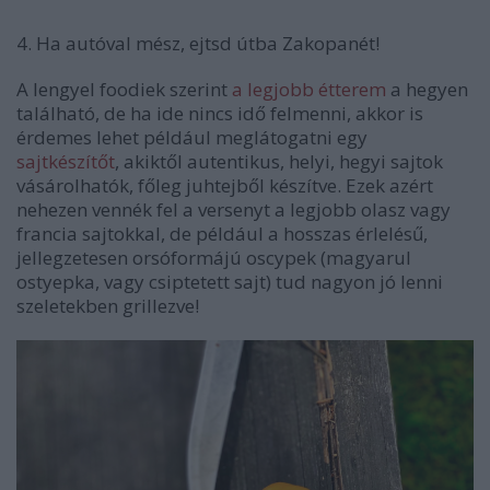
4. Ha autóval mész, ejtsd útba Zakopanét!
A lengyel foodiek szerint
a legjobb étterem
a hegyen
található, de ha ide nincs idő felmenni, akkor is
érdemes lehet például meglátogatni egy
sajtkészítőt
, akiktől autentikus, helyi, hegyi sajtok
vásárolhatók, főleg juhtejből készítve. Ezek azért
nehezen vennék fel a versenyt a legjobb olasz vagy
francia sajtokkal, de például a hosszas érlelésű,
jellegzetesen orsóformájú oscypek (magyarul
ostyepka, vagy csiptetett sajt) tud nagyon jó lenni
szeletekben grillezve!