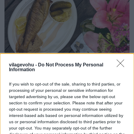
vilagevohu -
Do Not Process My Personal
Information
If you wish to opt-out of the sale, sharing to third parties, or
processing of your personal or sensitive information for
3. Ha érdekel a fine dining, ez az étterem a legjobb
targeted advertising by us, please use the below opt-out
Krakkóban!
section to confirm your selection. Please note that after your
opt-out request is processed you may continue seeing
Igazi kortárs fine dining élményt kínál a nagyon
interest-based ads based on personal information utilized by
becsapós nevű
Bottiglieria 1881
étterem, ahol név
us or personal information disclosed to third parties prior to
ellenére nyoma sincs az olasz ízeknek, helyette
your opt-out. You may separately opt-out of the further