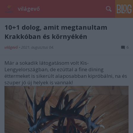
világevő
10+1 dolog, amit megtanultam
Krakkóban és környékén
világevő
•
2021. augusztus 04.
6
Már a sokadik látogatásom volt Kis-
Lengyelországban, de ezúttal a fine dining
éttermeket is sikerült alaposabban kipróbálni, na és
szuper jó új helyek is vannak!