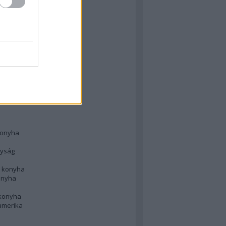
 konyha
l
 konyha
d konyha
ong
konyha
konyha
nyság
n konyha
onyha
 konyha
amerika