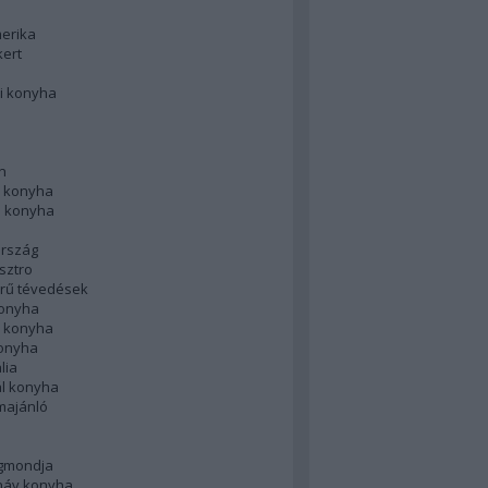
merika
kert
i konyha
n
 konyha
i konyha
rszág
sztro
rű tévedések
konyha
k konyha
konyha
lia
ál konyha
majánló
gmondja
náv konyha