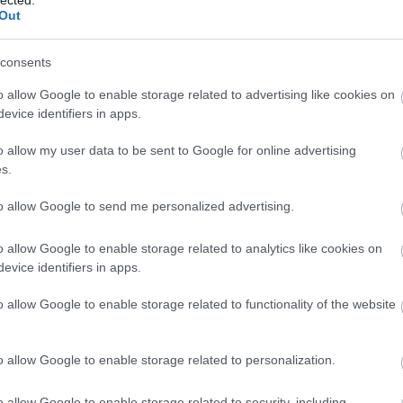
Szaká
Out
mit g
A tök
Budap
consents
cukr
o allow Google to enable storage related to advertising like cookies on
evice identifiers in apps.
Rov
o allow my user data to be sent to Google for online advertising
afrikai
s.
ausztri
ázsia
ázsiai 
to allow Google to send me personalized advertising.
baszk 
bejrút
o allow Google to enable storage related to analytics like cookies on
belgiu
berlin
evice identifiers in apps.
bizarr
bocuse
o allow Google to enable storage related to functionality of the website
bocuse
brit ko
cukiság
o allow Google to enable storage related to personalization.
dél ame
ego
english
o allow Google to enable storage related to security, including