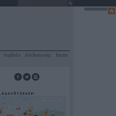
toplista
jótékonyság
luxus
 L Á G E V Ő T É R K É P!