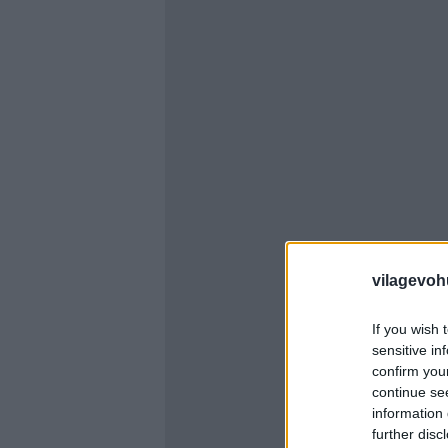
vilagevoh
If you wish 
sensitive in
confirm you
continue se
information 
further disc