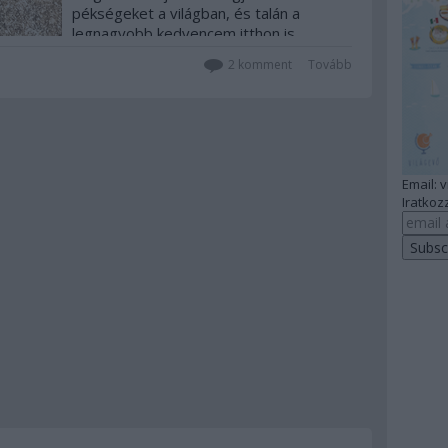
pékségeket a világban, és talán a
legnagyobb kedvencem itthon is
elérhető, a párizsi pain des amis!
2
komment
Tovább
Email: 
Iratkozz