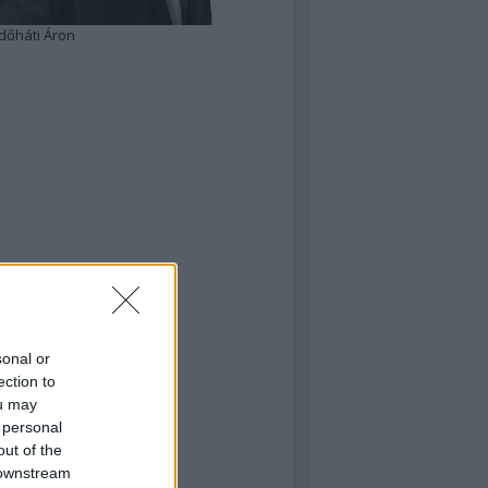
dőháti Áron
sonal or
ection to
ou may
 personal
out of the
 downstream