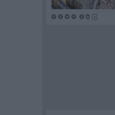
Tetszik
0