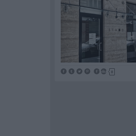
Tetszik
0