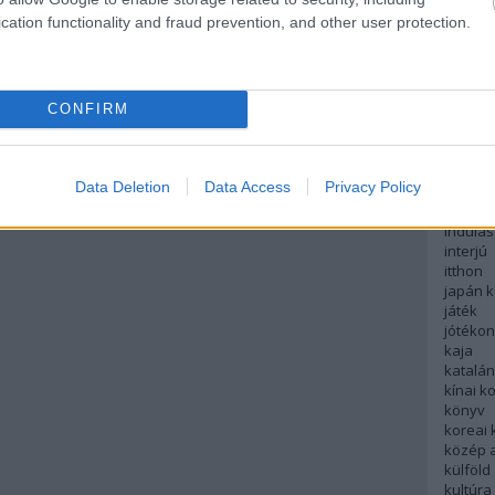
English
cation functionality and fraud prevention, and other user protection.
északi
európa
fesztivá
francia
CONFIRM
futás
hanoi
hollan
hong k
Data Deletion
Data Access
Privacy Policy
hotel
indiai 
indulás
interjú
itthon
japán 
játék
jótéko
kaja
katalá
kínai k
könyv
koreai
közép 
külföld
kultúra