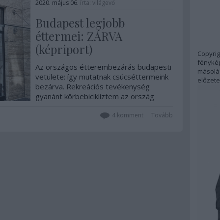
2020. május 06.
írta:
világevő
Budapest legjobb
éttermei: ZÁRVA
(képriport)
Copyrig
fénykép
Az országos étterembezárás budapesti
másolás
vetülete: így mutatnak csúcséttermeink
előzete
bezárva. Rekreációs tevékenység
gyanánt körbebicikliztem az ország
legjobb éttermei közül néhányat.
4
komment
Tovább