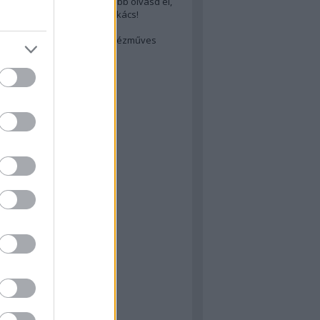
cs akarsz lenni? Akkor előbb olvasd el,
ondol erről egy magyar szakács!
életes steak titka
est rejtett kincsei: orosz kézműves
ászat
atok
 konyha
a
konyha
konyha
m
dor
 dor
nyha
rika