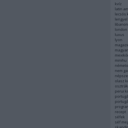
kvíz
latin a
lecsós 
lengyel
libanon
london
luxus
lyon
magazi
magyar
mexikó
minihu
németo
nem ga
népsze
olasz 
osztrá
perui 
portugá
portug
progra
recept
séfek
séf me
skandi