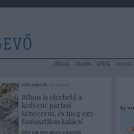
itthon
utazás
séfek
recept
2020. május 08.
írta:
világevő
Itthon is elérhető a
kedvenc párizsi
Ú J: V I
kenyerem, és még egy
fantasztikus kalács!
Elég sok éve járom a legjobb