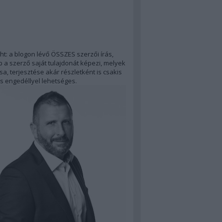
ht: a blogon lévő ÖSSZES szerzői írás,
 a szerző saját tulajdonát képezi, melyek
a, terjesztése akár részletként is csakis
s engedéllyel lehetséges.