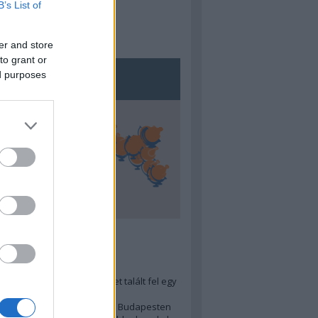
B’s List of
er and store
to grant or
ed purposes
5
ra menő Budapest-térképet talált fel egy
r tervező, hogy...
 legjobb (elérhető árú) ebéd Budapesten