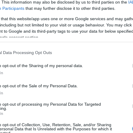
. This information may also be disclosed by us to third parties on the
IA
Participants
that may further disclose it to other third parties.
 that this website/app uses one or more Google services and may gath
including but not limited to your visit or usage behaviour. You may click 
 to Google and its third-party tags to use your data for below specifi
ogle consent section.
l Data Processing Opt Outs
o opt-out of the Sharing of my personal data.
In
o opt-out of the Sale of my Personal Data.
In
to opt-out of processing my Personal Data for Targeted
TOP
ing.
In
Annyi
magya
o opt-out of Collection, Use, Retention, Sale, and/or Sharing
A 10
ersonal Data that Is Unrelated with the Purposes for which it
lected.