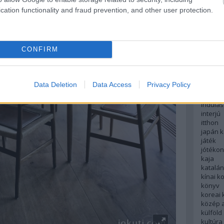
English
cation functionality and fraud prevention, and other user protection.
északi
európa
fesztivá
francia
CONFIRM
futás
hanoi
hollan
hong k
Data Deletion
Data Access
Privacy Policy
hotel
indiai 
indulás
interjú
itthon
japán 
játék
jótéko
kaja
katalá
kínai k
könyv
koreai
közép 
külföld
kultúra