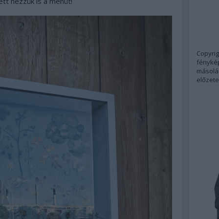
tt nézzük is a menüt!
Copyrig
fénykép
másolás
előzete