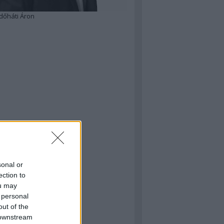
dőháti Áron
sonal or
ection to
ou may
 personal
out of the
 downstream