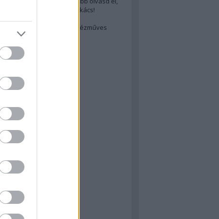
cs akarsz lenni? Akkor előbb olvasd el,
ondol erről egy magyar szakács!
életes steak titka
est rejtett kincsei: orosz kézműves
ászat
atok
 konyha
a
konyha
konyha
m
dor
 dor
nyha
rika