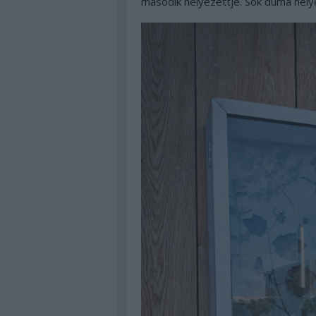
második helyezettje. Sok duma helye