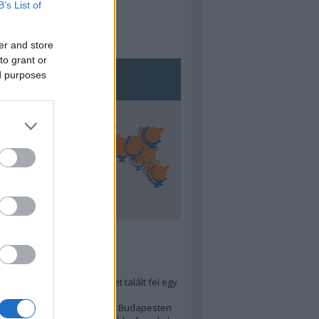
B’s List of
er and store
to grant or
ed purposes
5
ra menő Budapest-térképet talált fel egy
r tervező, hogy...
 legjobb (elérhető árú) ebéd Budapesten