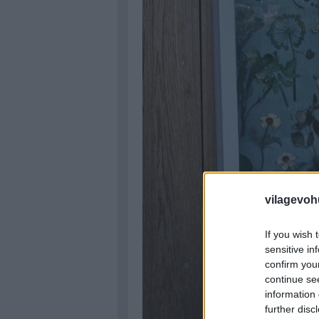
vilagevoh
If you wish 
sensitive in
confirm you
continue se
information 
further disc