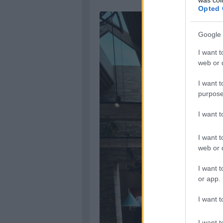
Opted 
Google 
I want t
web or d
I want t
purpose
I want 
I want t
web or d
I want t
or app.
I want t
I want t