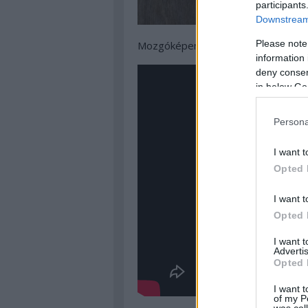
participants
Downstream 
Please note
Mozgóképen:
information 
deny consent
in below Go
Persona
I want t
Opted 
I want t
Opted 
I want 
Advertis
Opted 
I want t
of my P
was col