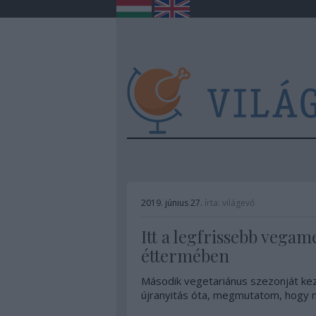
2019. június 27.
írta:
világevő
Itt a legfrissebb vegam
éttermében
Második vegetariánus szezonját ke
újranyitás óta, megmutatom, hogy né