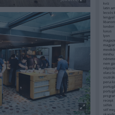
kvíz
latin a
lecsós 
lengyel
libanon
london
luxus
lyon
magazi
magyar
mexikó
minihu
németo
nem ga
népsze
olasz 
osztrá
perui 
portugá
portug
progra
recept
séfek
séf me
skandi