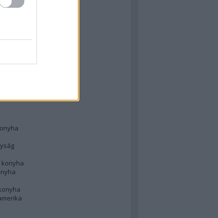
 konyha
l
 konyha
d konyha
ong
konyha
konyha
nyság
n konyha
onyha
 konyha
amerika