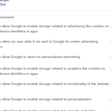
Szaká
Out
mit g
A tök
Budap
consents
cukr
o allow Google to enable storage related to advertising like cookies on
evice identifiers in apps.
Rov
o allow my user data to be sent to Google for online advertising
afrikai
s.
ausztri
ázsia
ázsiai 
to allow Google to send me personalized advertising.
baszk 
bejrút
o allow Google to enable storage related to analytics like cookies on
belgiu
berlin
evice identifiers in apps.
bizarr
bocuse
o allow Google to enable storage related to functionality of the website
bocuse
brit ko
cukiság
o allow Google to enable storage related to personalization.
dél ame
ego
english
o allow Google to enable storage related to security, including