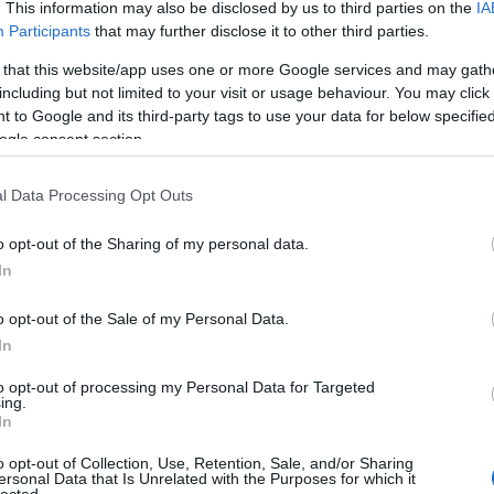
. This information may also be disclosed by us to third parties on the
IA
Participants
that may further disclose it to other third parties.
 that this website/app uses one or more Google services and may gath
including but not limited to your visit or usage behaviour. You may click 
 to Google and its third-party tags to use your data for below specifi
ogle consent section.
l Data Processing Opt Outs
o opt-out of the Sharing of my personal data.
In
o opt-out of the Sale of my Personal Data.
In
to opt-out of processing my Personal Data for Targeted
TOP
ing.
In
Annyi
magya
o opt-out of Collection, Use, Retention, Sale, and/or Sharing
A 10
ersonal Data that Is Unrelated with the Purposes for which it
lected.