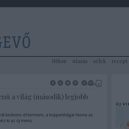
itthon
utazás
séfek
recept
Tetszik
0
enü a világ (második) legjobb
Ú J: V I
zdi kedvenc éttermem, a koppenhágai Noma az
z ki az új menü.