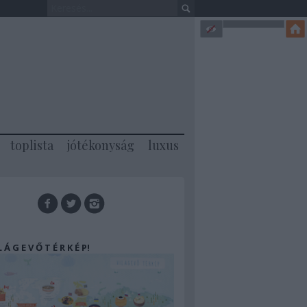
toplista
jótékonyság
luxus
 L Á G E V Ő T É R K É P!