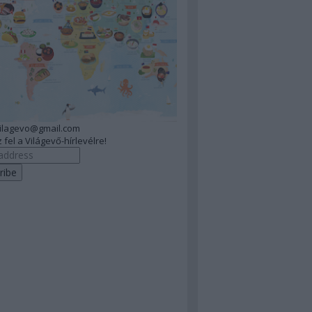
vilagevo@gmail.com
 fel a Világevő-hírlevélre!