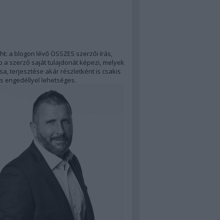
ht: a blogon lévő ÖSSZES szerzői írás,
 a szerző saját tulajdonát képezi, melyek
a, terjesztése akár részletként is csakis
s engedéllyel lehetséges.