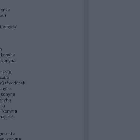
merika
kert
i konyha
n
 konyha
i konyha
rszág
sztro
rű tévedések
konyha
k konyha
konyha
lia
ál konyha
majánló
gmondja
náv konyha