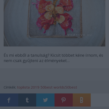
És mi ebből a tanulság? Kicsit többet kéne írnom, és
nem csak gyűjteni az élményeket...
Címkék:
toplista
2019
50best
worlds50best