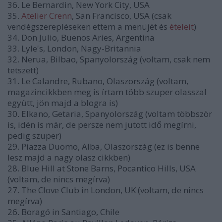
36. Le Bernardin, New York City, USA
35.
Atelier Crenn
, San Francisco, USA (csak
vendégszerepléseken ettem a menüjét és
ételeit
)
34. Don Julio, Buenos Aries, Argentina
33. Lyle's, London, Nagy-Britannia
32. Nerua, Bilbao, Spanyolország (voltam, csak nem
tetszett)
31. Le Calandre, Rubano, Olaszország (voltam,
magazincikkben meg is írtam több szuper olasszal
együtt, jön majd a blogra is)
30. Elkano, Getaria, Spanyolország (voltam többször
is, idén is már, de persze nem jutott idő megírni,
pedig szuper)
29. Piazza Duomo, Alba, Olaszország (ez is benne
lesz majd a nagy olasz cikkben)
28. Blue Hill at Stone Barns, Pocantico Hills, USA
(voltam, de nincs megírva)
27. The Clove Club in London, UK (voltam, de nincs
megírva)
26. Boragó in Santiago, Chile