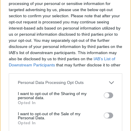
processing of your personal or sensitive information for
12. Pujol, Mexico City, Mexikó (voltam, de a
targeted advertising by us, please use the below opt-out
Quintonil sokkal jobban tetszett)
section to confirm your selection. Please note that after your
11.
Den
, Tokió, Japán
opt-out request is processed you may continue seeing
10. Maido, Lima, Peru
interest-based ads based on personal information utilized by
9. Disfrutar, Barcelona, Spanyolország
us or personal information disclosed to third parties prior to
8. Arpége, Párizs, Frnaciaország
your opt-out. You may separately opt-out of the further
7. Mugaritz, San Sebastian, Spanyolország (voltam
disclosure of your personal information by third parties on the
kétszer, megírni nem sikerült)
IAB’s list of downstream participants. This information may
6. Central, Lima, Peru (ezt se sikerült megírni, pedig
also be disclosed by us to third parties on the
IAB’s List of
szuper)
Downstream Participants
that may further disclose it to other
5.
Geranium
, Koppenhága, Dánia (na ez egy komoly
third parties.
ugrás, voltam párszor, és néha még írni is sikerült
róla)
Please note that this website/app uses one or more Google
Personal Data Processing Opt Outs
4.
Gaggan
, Bangkok, Thaiföld
services and may gather and store information including but
not limited to your visit or usage behaviour. You may click to
I want to opt-out of the Sharing of my
3.
Etxebarri
, Atxondo, Spanyolország
personal data.
grant or deny consent to Google and its third-party tags to
2.
Noma
, Koppenhága, Dánia
Opted In
use your data for below specified purposes in below Google
1. Mirazur, Menton, Franciaország (megírni még
consent section.
nem sikerült, csak a
fotók
vannak fent, de megyek
I want to opt-out of the Sale of my
Personal Data.
hamarosan újra)
Opted In