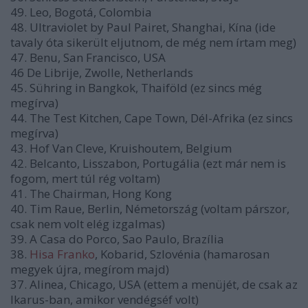
49. Leo, Bogotá, Colombia
48. Ultraviolet by Paul Pairet, Shanghai, Kína (ide
tavaly óta sikerült eljutnom, de még nem írtam meg)
47. Benu, San Francisco, USA
46 De Librije, Zwolle, Netherlands
45. Sühring in Bangkok, Thaiföld (ez sincs még
megírva)
44. The Test Kitchen, Cape Town, Dél-Afrika (ez sincs
megírva)
43. Hof Van Cleve, Kruishoutem, Belgium
42. Belcanto, Lisszabon, Portugália (ezt már nem is
fogom, mert túl rég voltam)
41. The Chairman, Hong Kong
40. Tim Raue, Berlin, Németország (voltam párszor,
csak nem volt elég izgalmas)
39. A Casa do Porco, Sao Paulo, Brazília
38.
Hisa Franko
, Kobarid, Szlovénia (hamarosan
megyek újra, megírom majd)
37. Alinea, Chicago, USA (ettem a menüjét, de csak az
Ikarus-ban, amikor vendégséf volt)