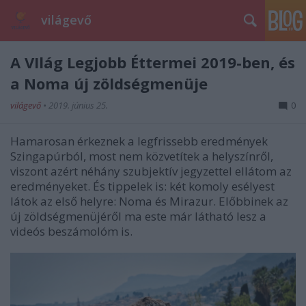
világevő
A VIlág Legjobb Éttermei 2019-ben, és
a Noma új zöldségmenüje
világevő
•
2019. június 25.
0
Hamarosan érkeznek a legfrissebb eredmények
Szingapúrból, most nem közvetítek a helyszínről,
viszont azért néhány szubjektív jegyzettel ellátom az
eredményeket. És tippelek is: két komoly esélyest
látok az első helyre: Noma és Mirazur. Előbbinek az
új zöldségmenüjéről ma este már látható lesz a
videós beszámolóm is.