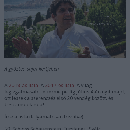
A győztes, saját kertjében
A
2018-as lista
. A
2017-es lista
. A világ
legizgalmasabb étterme pedig július 4-én nyit majd,
ott leszek a szerencsés első 20 vendég között, és
beszámolok róla!
Íme a lista (folyamatosan frissítve):
50. Schloss Schauenstein, Fürstenau, Svájc