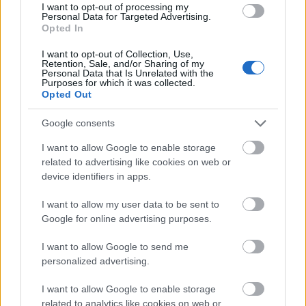
A győztes étterem egyik emblematikus étele:
I want to opt-out of processing my
Personal Data for Targeted Advertising.
Opted In
I want to opt-out of Collection, Use,
Retention, Sale, and/or Sharing of my
Personal Data that Is Unrelated with the
Purposes for which it was collected.
Opted Out
Google consents
I want to allow Google to enable storage
related to advertising like cookies on web or
device identifiers in apps.
I want to allow my user data to be sent to
Google for online advertising purposes.
Egy nagyon vicces véletlen találkozásom a győztessel
I want to allow Google to send me
idén, amiben még azt is megígérte, hogy jön majd
personalized advertising.
Budapestre:
I want to allow Google to enable storage
related to analytics like cookies on web or