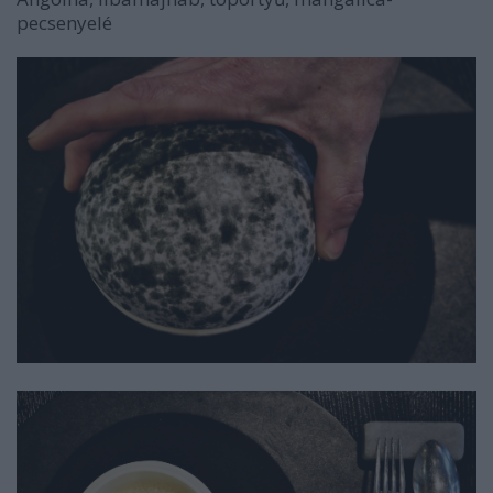
pecsenyelé