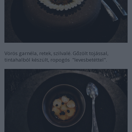
Vörös garnéla, retek, szilvalé. Gőzölt tojással,
tintahalból készült, ropogós "levesbetéttel".