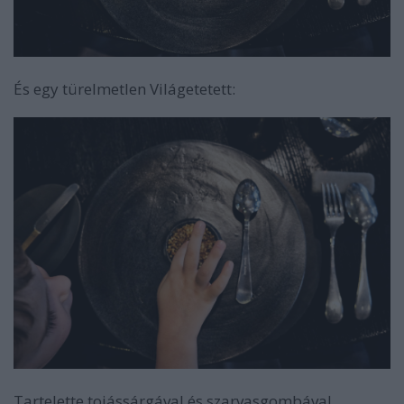
És egy türelmetlen Világetetett:
Tartelette tojássárgával és szarvasgombával