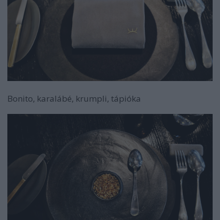
Bonito, karalábé, krumpli, tápióka