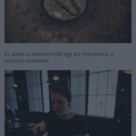
És akkor a desszert előtt egy kis intermezzo, a
sajtkocsi érkezése!