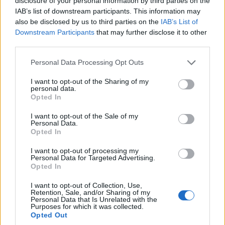
disclosure of your personal information by third parties on the
IAB’s list of downstream participants. This information may
also be disclosed by us to third parties on the
IAB’s List of
Downstream Participants
that may further disclose it to other
A séf
third parties.
Please note that this website/app uses one or more Google
Personal Data Processing Opt Outs
services and may gather and store information including but
not limited to your visit or usage behaviour. You may click to
I want to opt-out of the Sharing of my
personal data.
grant or deny consent to Google and its third-party tags to
Opted In
use your data for below specified purposes in below Google
consent section.
I want to opt-out of the Sale of my
Personal Data.
Opted In
I want to opt-out of processing my
Personal Data for Targeted Advertising.
Opted In
I want to opt-out of Collection, Use,
Retention, Sale, and/or Sharing of my
Personal Data that Is Unrelated with the
Purposes for which it was collected.
Opted Out