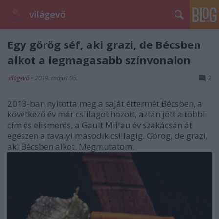
világevő
Egy görög séf, aki grazi, de Bécsben
alkot a legmagasabb színvonalon
világevő
•
2019. május 05.
2
2013-ban nyitotta meg a saját éttermét Bécsben, a
következő év már csillagot hozott, aztán jött a többi
cím és elismerés, a Gault Millau év szakácsán át
egészen a tavalyi második csillagig. Görög, de grazi,
aki Bécsben alkot. Megmutatom.