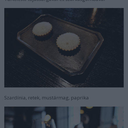
Szardínia, retek, mustármag, paprika