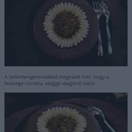
A zellerhengerecskéket megesett már, hogy a
felesége csinálta, eléggé idegőrlő meló...