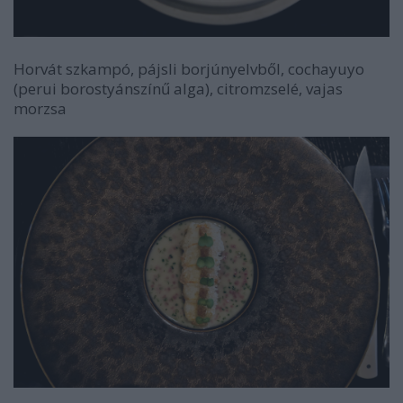
Horvát szkampó, pájsli borjúnyelvből, cochayuyo
(perui borostyánszínű alga), citromzselé, vajas
morzsa