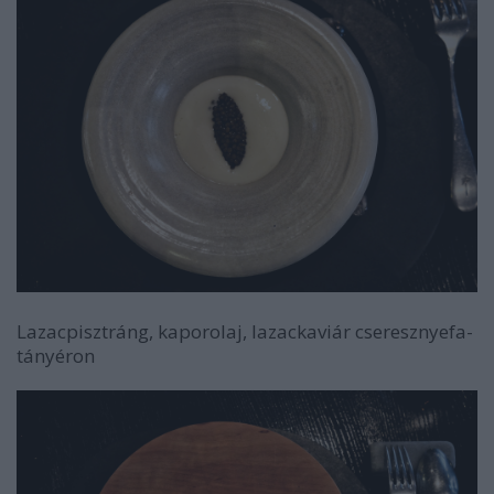
Lazacpisztráng, kaporolaj, lazackaviár cseresznyefa-
tányéron