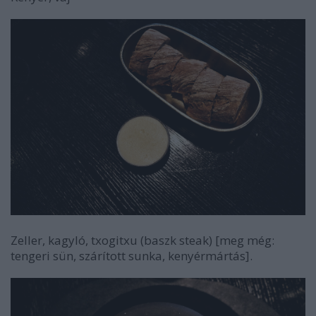
Zeller, kagyló, txogitxu (baszk steak) [meg még:
tengeri sün, szárított sunka, kenyérmártás].