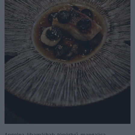
Angolna, libamájhab, töpörtyű, mangalica-