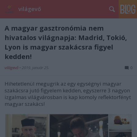
világevő
A magyar gasztronómia nem
hivatalos világnapja: Madrid, Tokió,
Lyon is magyar szakácsra figyel
kedden!
világevő
•
2019. január 25.
0
Hihetetlenül megugrik az egy egységnyi magyar
szakácsra jutó figyelem kedden, egyszerre 3 nagyon
izgalmas világvárosban is kap komoly reflektorfényt
magyar szakács!