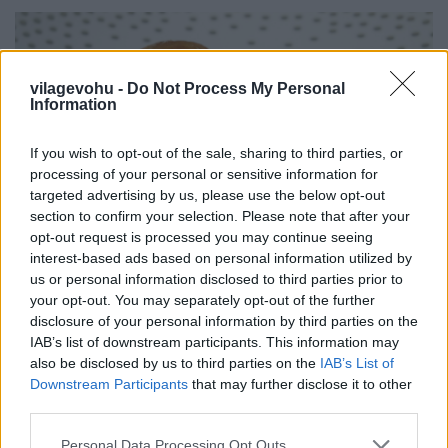
vilagevohu -
Do Not Process My Personal
Information
If you wish to opt-out of the sale, sharing to third parties, or
processing of your personal or sensitive information for
targeted advertising by us, please use the below opt-out
section to confirm your selection. Please note that after your
opt-out request is processed you may continue seeing
interest-based ads based on personal information utilized by
us or personal information disclosed to third parties prior to
your opt-out. You may separately opt-out of the further
disclosure of your personal information by third parties on the
Bárdos Sarolta sommelier-ként lesz jelen a program
IAB’s list of downstream participants. This information may
szerint, de a magyar koktélkultúra nemzetközi
also be disclosed by us to third parties on the
IAB’s List of
sikereket arató fenegyereke, Nagy Zoltán (Boutiq
Downstream Participants
that may further disclose it to other
Bár) is ott lesz a színpadon.
third parties.
TOKIÓ
Please note that this website/app uses one or more Google
Personal Data Processing Opt Outs