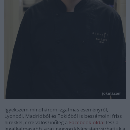
Igyekszem mindhárom izgalmas eseményről,
Lyonból, Madridból és Tokióból is beszámolni friss
hírekkel, erre valószínűleg a
Facebook-oldal
lesz a
legalkalmasabb, azaz nagyon kíváncsian várhatjuk a