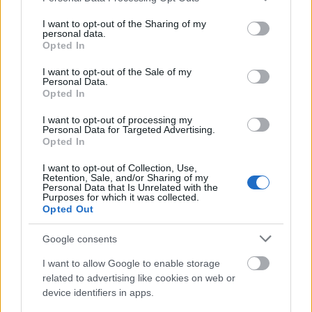
services and may gather and store information including but
Japánban is egy komoly szakácsverseny zajlik
not limited to your visit or usage behaviour. You may click to
I want to opt-out of the Sharing of my
eközben, fontos magyar résztvevővel, ugyanis Kurkó
personal data.
grant or deny consent to Google and its third-party tags to
Opted In
Zsolt, a
Sushi Sei
színeiben akár még a győzelemre is
use your data for below specified purposes in below Google
esélyes lehet, legalábbis a párizsi európai döntőn
consent section.
I want to opt-out of the Sale of my
olyan értékelést kapott a zsűritől - miközben nem
Personal Data.
Opted In
mellékesen megnyerte a versenyt - hogy annak
alapján nagyon jó eséllyel erősen beleszólhat az
I want to opt-out of processing my
élmezőny alakulásába Tokióban.
Personal Data for Targeted Advertising.
Opted In
I want to opt-out of Collection, Use,
Retention, Sale, and/or Sharing of my
Personal Data that Is Unrelated with the
Purposes for which it was collected.
Opted Out
Google consents
I want to allow Google to enable storage
related to advertising like cookies on web or
device identifiers in apps.