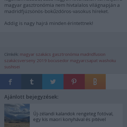
magyar gasztronómia nem hivtalalos világnapján a
madridfjúzsönös-bokűzdóros-vasokus híreket.
Addig is nagy hajrá minden érintettnek!
Címkék:
magyar
szakács
gasztronómia
madridfusion
szakácsverseny
2019
bocusedor
magyarcsapat
washoku
sushisei
Ajánlott bejegyzések:
Új-zélandi kalandok rengeteg fotóval,
egy kis maori konyhával és pitével