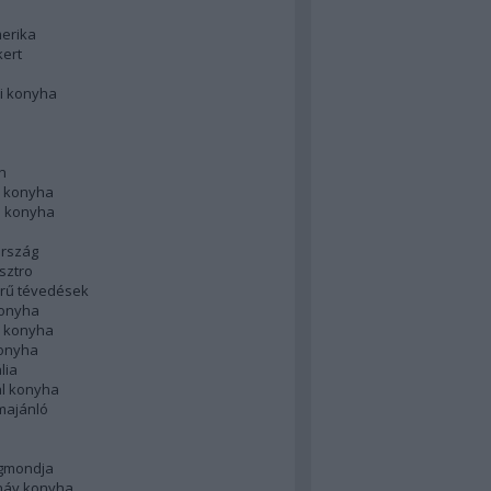
merika
kert
i konyha
n
 konyha
i konyha
rszág
sztro
rű tévedések
konyha
k konyha
konyha
lia
ál konyha
majánló
gmondja
náv konyha