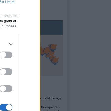
B’s List of
er and store
to grant or
ed purposes
5
ra menő Budapest-térképet talált fel egy
r tervező, hogy...
 legjobb (elérhető árú) ebéd Budapesten