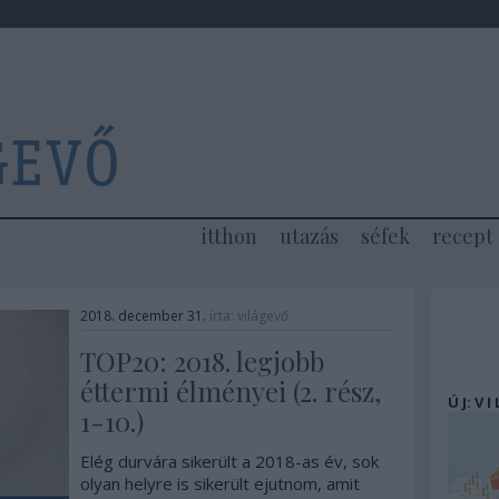
itthon
utazás
séfek
recept
2018. december 31.
írta:
világevő
TOP20: 2018. legjobb
éttermi élményei (2. rész,
Ú J: V I
1-10.)
Elég durvára sikerült a 2018-as év, sok
olyan helyre is sikerült ejutnom, amit