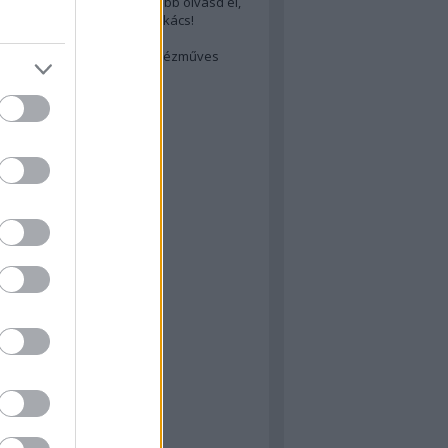
cs akarsz lenni? Akkor előbb olvasd el,
ondol erről egy magyar szakács!
életes steak titka
est rejtett kincsei: orosz kézműves
ászat
atok
 konyha
a
konyha
konyha
m
dor
 dor
nyha
rika