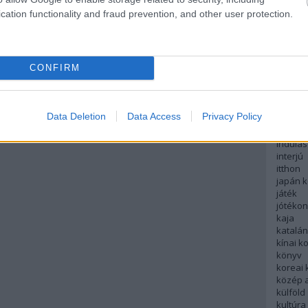
english
cation functionality and fraud prevention, and other user protection.
északi
európa
fesztivá
francia
CONFIRM
futás
hanoi
hollan
hong k
Data Deletion
Data Access
Privacy Policy
hotel
indiai 
indulás
interjú
itthon
japán 
játék
jótéko
kaja
katalá
kínai k
könyv
koreai
közép 
külföld
kultúra