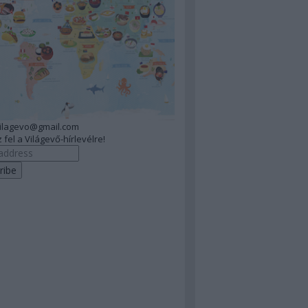
vilagevo@gmail.com
 fel a Világevő-hírlevélre!