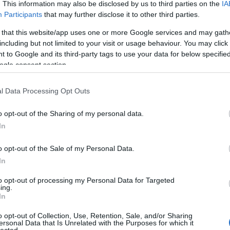
. This information may also be disclosed by us to third parties on the
IA
Participants
that may further disclose it to other third parties.
 that this website/app uses one or more Google services and may gath
including but not limited to your visit or usage behaviour. You may click 
 to Google and its third-party tags to use your data for below specifi
ogle consent section.
l Data Processing Opt Outs
o opt-out of the Sharing of my personal data.
In
o opt-out of the Sale of my Personal Data.
In
to opt-out of processing my Personal Data for Targeted
TOP
ing.
In
Annyi
magya
o opt-out of Collection, Use, Retention, Sale, and/or Sharing
A 10
ersonal Data that Is Unrelated with the Purposes for which it
lected.