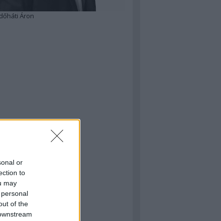
dőháti Áron
sonal or
ection to
ou may
 personal
out of the
 downstream