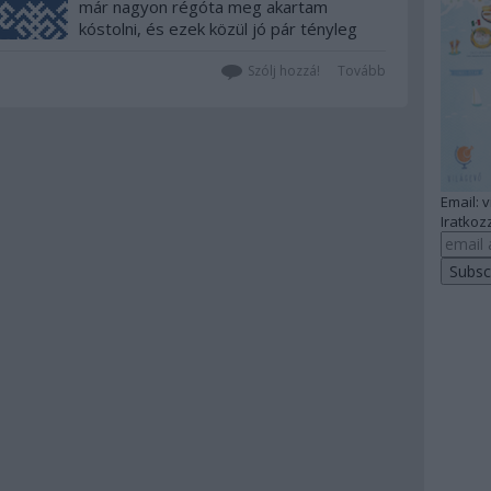
már nagyon régóta meg akartam
kóstolni, és ezek közül jó pár tényleg
lenyűgözően jónak is bizonyult.
Megmutatom a legnagyobb kedvenc
Szólj hozzá!
Tovább
éttermi élményeimet az idei évből,
remélem lesz olyan, akinek ezzel
inspirációt adok a…
Email: 
Iratkozz