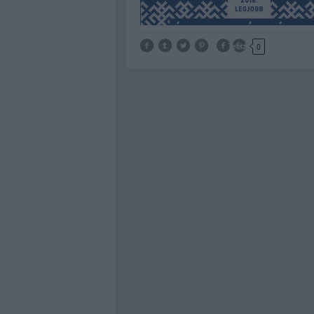
Tetszik
0