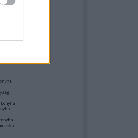
 konyha
l
 konyha
d konyha
ong
konyha
konyha
nyság
n konyha
onyha
 konyha
amerika