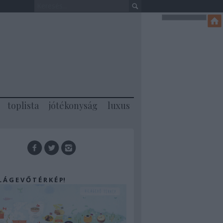
toplista
jótékonyság
luxus
 L Á G E V Ő T É R K É P!