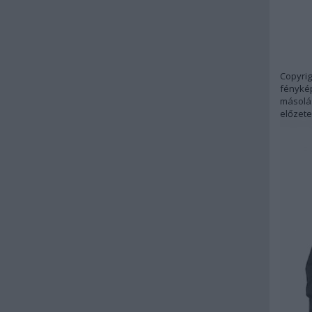
Copyrig
fénykép
másolás
előzete