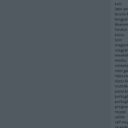
kvíz
latin a
lecsós 
lengyel
libanon
london
luxus
lyon
magazi
magyar
mexikó
minihu
németo
nem ga
népsze
olasz 
osztrá
perui 
portugá
portug
progra
recept
séfek
séf me
skandi