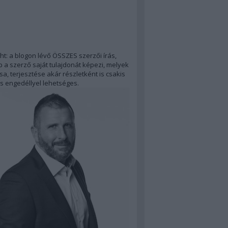
ht: a blogon lévő ÖSSZES szerzői írás,
 a szerző saját tulajdonát képezi, melyek
a, terjesztése akár részletként is csakis
s engedéllyel lehetséges.