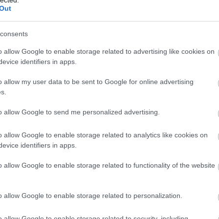
Szaká
Out
mit g
A tök
Budap
consents
cukr
o allow Google to enable storage related to advertising like cookies on
evice identifiers in apps.
Rov
o allow my user data to be sent to Google for online advertising
afrikai
s.
ausztri
ázsia
ázsiai 
to allow Google to send me personalized advertising.
baszk 
bejrút
o allow Google to enable storage related to analytics like cookies on
belgiu
berlin
evice identifiers in apps.
bizarr
bocuse
o allow Google to enable storage related to functionality of the website
bocuse
brit ko
cukiság
o allow Google to enable storage related to personalization.
dél ame
ego
English
o allow Google to enable storage related to security, including