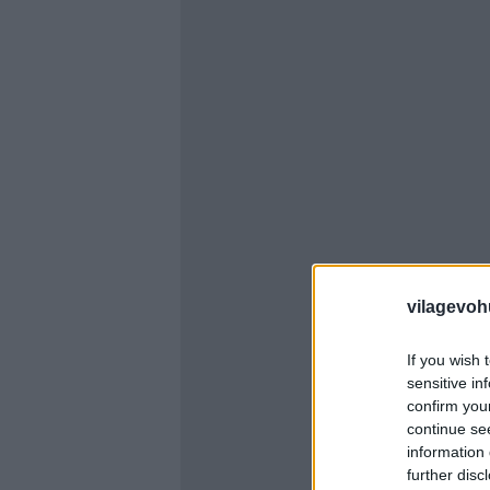
vilagevoh
If you wish 
sensitive in
confirm you
continue se
information 
further disc