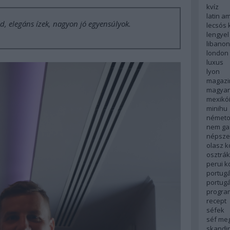
kvíz
latin a
ed, elegáns ízek, nagyon jó egyensúlyok.
lecsós 
lengyel
libanon
london
luxus
lyon
magazi
magyar
mexikó
minihu
németo
nem ga
népsze
olasz 
osztrá
perui 
portugá
portug
progra
recept
séfek
séf me
skandi