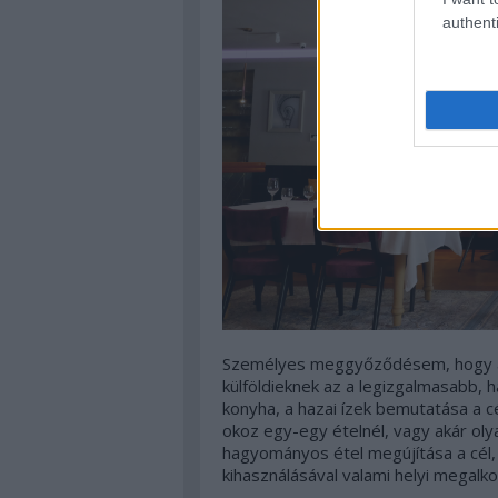
authenti
Személyes meggyőződésem, hogy aká
külföldieknek az a legizgalmasabb, 
konyha, a hazai ízek bemutatása a c
okoz egy-egy ételnél, vagy akár ol
hagyományos étel megújítása a cél,
kihasználásával valami helyi megalko