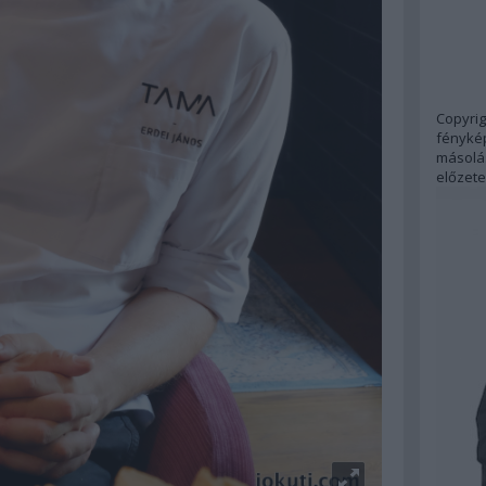
Copyrig
fénykép
másolás
előzete