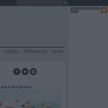
toplista
jótékonyság
luxus
 L Á G E V Ő T É R K É P!