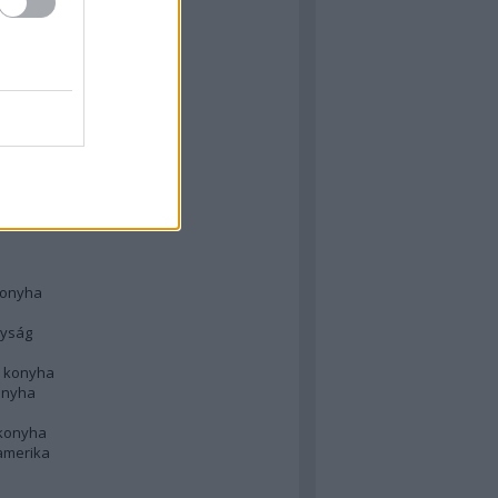
 konyha
l
 konyha
d konyha
ong
konyha
konyha
nyság
n konyha
onyha
 konyha
amerika