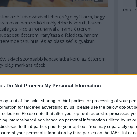
Fotó:
Er
kor a séf távozásával lehetősége nyílt arra, hogy
uzamosan nemzetközi mélyvízbe is került, hiszen
csillagos Nicola Portinarival a Tama étterem
dapesti étterem irányítása a feladata, hanem
terembe tanulni is, és az olasz séf is gyakran
év, akivel szorosabb kapcsolatba kerül az étterem,
y elég markáns tétel:
u -
Do Not Process My Personal Information
to opt-out of the sale, sharing to third parties, or processing of your per
formation for targeted advertising by us, please use the below opt-out s
r selection. Please note that after your opt-out request is processed y
eing interest-based ads based on personal information utilized by us or
disclosed to third parties prior to your opt-out. You may separately opt-
losure of your personal information by third parties on the IAB’s list of