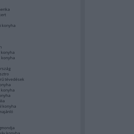
merika
kert
i konyha
n
 konyha
i konyha
rszág
sztro
rű tévedések
konyha
k konyha
konyha
lia
ál konyha
majánló
gmondja
náv konyha