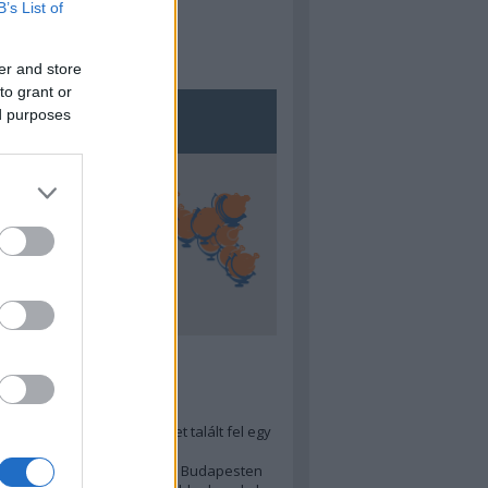
B’s List of
er and store
to grant or
ed purposes
5
ra menő Budapest-térképet talált fel egy
r tervező, hogy...
 legjobb (elérhető árú) ebéd Budapesten