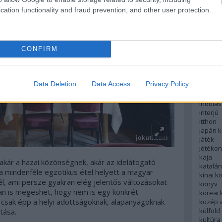
english
cation functionality and fraud prevention, and other user protection.
északi
európa
fesztivá
francia
CONFIRM
futás
hanoi
hollan
hong k
Data Deletion
Data Access
Privacy Policy
hotel
indiai 
indulás
interjú
itthon
japán 
játék
jótéko
kaja
r a hazai közönségnek, akár az idelátogató
katalá
ha mindenféle egzotikus étel helyett a magyar
kínai k
él, ami persze gyakran elég jelentős változásokat
könyv
yan is megeshet, hogy nem is egy konkrét
koreai
 csak épp a helyi adottságoknak, alapanyagoknak
közép 
külföld
tása.
kultúra