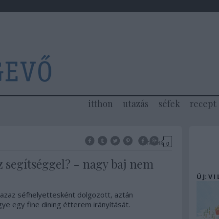
itthon
utazás
séfek
recept
Tetszik
0
z segítséggel? - nagy baj nem
Ú J: V I
 azaz séfhelyettesként dolgozott, aztán
ye egy fine dining étterem irányítását.