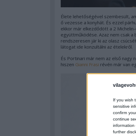
Élete lehetőségével szembesült, ami
ő vezesse a konyhát. És ezzel párh
ekkor már elkezdődött a 2 Michelin-
együttműködése. Azaz nem csak a bu
rendszeresen jár ki az olasz csúcsét
látogat ide konzultálni az ételekről.
És Portinari már nem az első nagy n
hiszen
Gianni Frasi
révén már van eg
vilagevoh
If you wish 
sensitive in
confirm you
continue se
information 
further disc