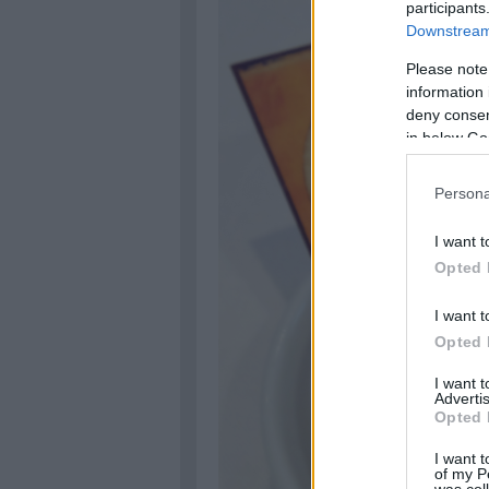
participants
Downstream 
Please note
information 
deny consent
in below Go
Persona
I want t
Opted 
I want t
Opted 
I want 
Advertis
Opted 
I want t
of my P
was col