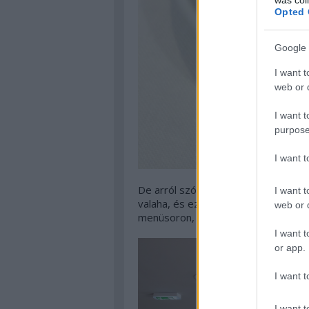
Opted 
Google 
I want t
web or d
I want t
purpose
I want 
De arról szó sincs, hogy a Tama ezá
I want t
valaha, és ez nagyon jó. A kooperác
web or d
menüsoron, átgondolt, profi és főle
I want t
or app.
I want t
I want t