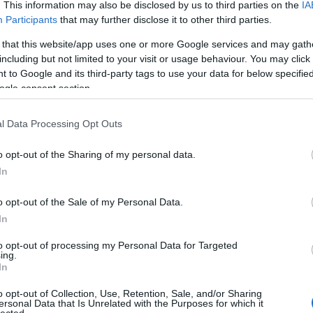
. This information may also be disclosed by us to third parties on the
IA
Participants
that may further disclose it to other third parties.
 that this website/app uses one or more Google services and may gath
including but not limited to your visit or usage behaviour. You may click 
 to Google and its third-party tags to use your data for below specifi
ogle consent section.
l Data Processing Opt Outs
o opt-out of the Sharing of my personal data.
In
o opt-out of the Sale of my Personal Data.
In
to opt-out of processing my Personal Data for Targeted
TOP
ing.
In
Annyi
magya
o opt-out of Collection, Use, Retention, Sale, and/or Sharing
A 10
ersonal Data that Is Unrelated with the Purposes for which it
lected.