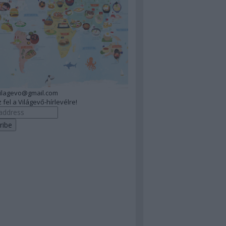
vilagevo@gmail.com
 fel a Világevő-hírlevélre!