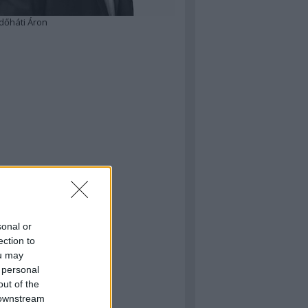
dőháti Áron
sonal or
ection to
ou may
 personal
out of the
 downstream