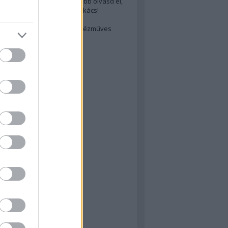
cs akarsz lenni? Akkor előbb olvasd el,
ondol erről egy magyar szakács!
életes steak titka
est rejtett kincsei: orosz kézműves
ászat
atok
 konyha
a
konyha
konyha
m
dor
 dor
nyha
rika