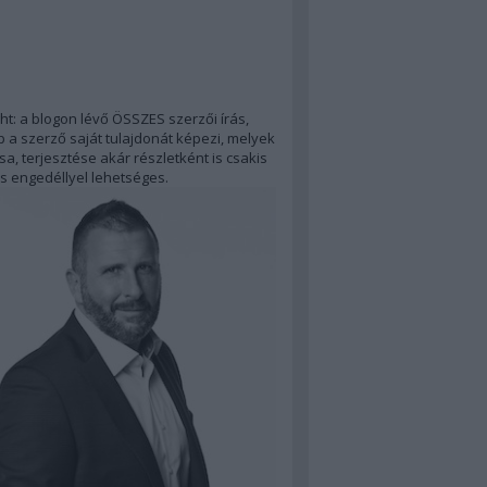
ht: a blogon lévő ÖSSZES szerzői írás,
 a szerző saját tulajdonát képezi, melyek
a, terjesztése akár részletként is csakis
s engedéllyel lehetséges.