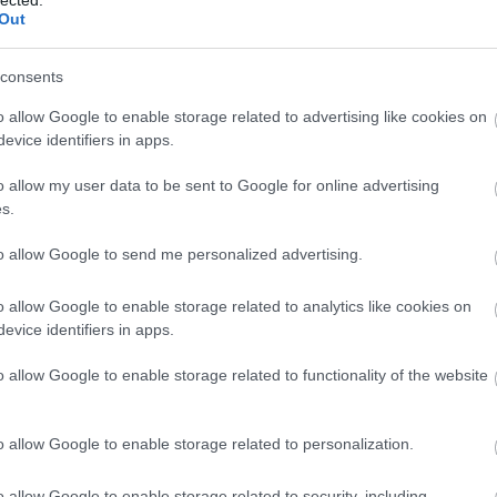
Szaká
Out
mit g
A tök
Budap
consents
cukr
o allow Google to enable storage related to advertising like cookies on
evice identifiers in apps.
Rov
o allow my user data to be sent to Google for online advertising
afrikai
s.
ausztri
ázsia
ázsiai 
to allow Google to send me personalized advertising.
baszk 
bejrút
ltal elolaszosodott volna, sőt, magyarabb, mint
o allow Google to enable storage related to analytics like cookies on
belgiu
ió hatása már most is egyértelműen látszik a
berlin
evice identifiers in apps.
g magyar ételek!
bizarr
bocuse
o allow Google to enable storage related to functionality of the website
bocuse
brit ko
cukiság
o allow Google to enable storage related to personalization.
dél ame
ego
English
o allow Google to enable storage related to security, including