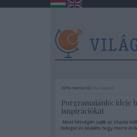
2018. március 02.
írta:
világevő
Porgramajánló: ideje b
isnpirációkat
Most hétvégén zajlik az Utazás kiáll
hideget és kitalálni, hogy merre ér