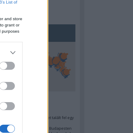
B’s List of
er and store
to grant or
ed purposes
5
ra menő Budapest-térképet talált fel egy
r tervező, hogy...
 legjobb (elérhető árú) ebéd Budapesten