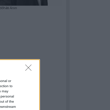
dőháti Áron
sonal or
ection to
ou may
 personal
out of the
 downstream