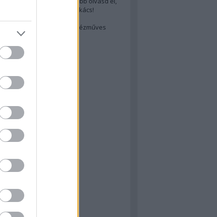
cs akarsz lenni? Akkor előbb olvasd el,
ondol erről egy magyar szakács!
életes steak titka
est rejtett kincsei: orosz kézműves
ászat
atok
 konyha
a
konyha
konyha
m
dor
 dor
nyha
rika