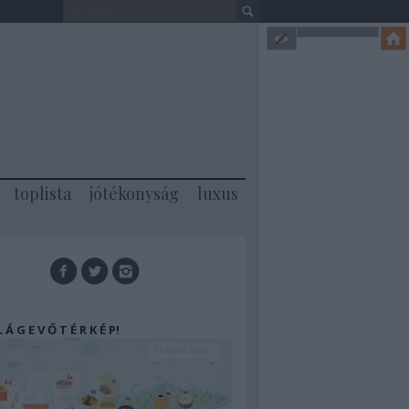
toplista
jótékonyság
luxus
 L Á G E V Ő T É R K É P!