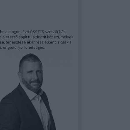
ht: a blogon lévő ÖSSZES szerzői írás,
 a szerző saját tulajdonát képezi, melyek
a, terjesztése akár részletként is csakis
s engedéllyel lehetséges.