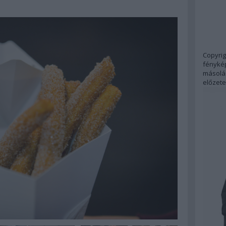
Copyrig
fénykép
másolás
előzete