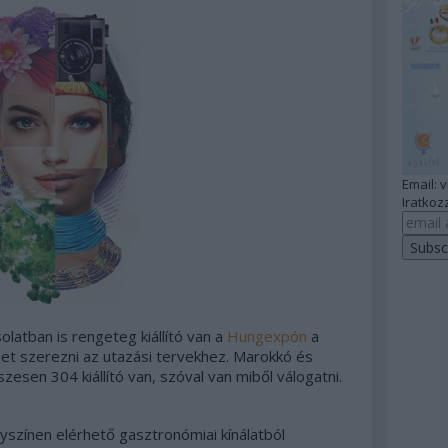
Email: 
Iratkozz
solatban is rengeteg kiállító van a
Hungexpón
a
ehet szerezni az utazási tervekhez. Marokkó és
zesen 304 kiállító van, szóval van miből válogatni.
helyszínen elérhető gasztronómiai kínálatból