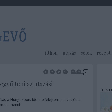
itthon
utazás
séfek
recept
Tetszik
0
egyűjteni az utazási
Ú J: V I
ítás a Hungexpón, ideje elfelejteni a havat és a
demes menni!