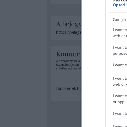
Opted 
Google 
A bejegyzés trackback 
I want t
https://vilagevo.hu/api/trackback/i
web or d
I want t
Kommentek:
purpose
A hozzászólások a
vonatkozó jogszabályok
értelmében
I want 
üzemeltetője semmilyen felelősséget nem vállal, azoka
a
Felhasználási feltételekben
és az
adatvédelmi tájék
I want t
web or d
Nincsenek hozzászólások.
I want t
or app.
I want t
I want t