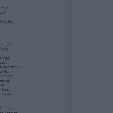
merika
kert
i konyha
n
 konyha
i konyha
rszág
sztro
rű tévedések
konyha
k konyha
konyha
lia
ál konyha
majánló
gmondja
náv konyha