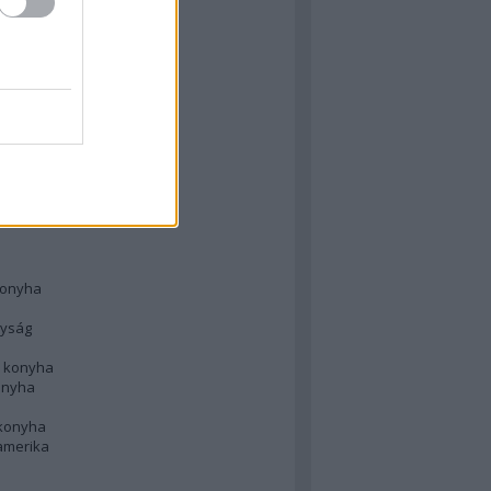
 konyha
l
 konyha
d konyha
ong
konyha
konyha
nyság
n konyha
onyha
 konyha
amerika