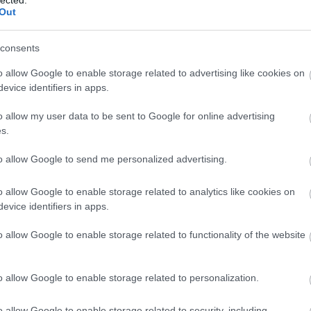
Szaká
Out
mit g
A tök
Budap
consents
cukr
címe:
o allow Google to enable storage related to advertising like cookies on
d/13710612
evice identifiers in apps.
Rov
o allow my user data to be sent to Google for online advertising
afrikai
s.
ausztri
ázsia
 felhasználói tartalomnak minősülnek, értük a
szolgáltatás technikai
ázsiai 
to allow Google to send me personalized advertising.
t nem ellenőrzi. Kifogás esetén forduljon a blog szerkesztőjéhez. Részletek
baszk 
oztatóban
.
bejrút
o allow Google to enable storage related to analytics like cookies on
belgiu
berlin
evice identifiers in apps.
bizarr
bocuse
o allow Google to enable storage related to functionality of the website
bocuse
brit ko
cukiság
o allow Google to enable storage related to personalization.
dél ame
ego
english
o allow Google to enable storage related to security, including