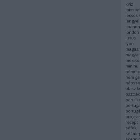
kvíz
latin a
lecsós 
lengyel
libanon
london
luxus
lyon
magazi
magyar
mexikó
minihu
németo
nem ga
népsze
olasz 
osztrá
perui 
portugá
portug
progra
recept
séfek
séf me
skandi