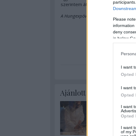
participants
szerintem átnézni (a jegy oda is érv
Downstream 
A Hungexpóval kooperációban készült
Please note
information 
deny consent
in below Go
Persona
I want t
Opted 
I want t
Ajánlott bejegyzések:
Opted 
I want 
Advertis
Opted 
I want t
of my P
was col