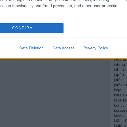
English
cation functionality and fraud prevention, and other user protection.
északi
európa
fesztivá
francia
CONFIRM
futás
hanoi
hollan
hong k
Data Deletion
Data Access
Privacy Policy
hotel
indiai 
indulás
interjú
itthon
japán 
játék
jótéko
kaja
katalá
kínai k
könyv
koreai
közép 
külföld
kultúra