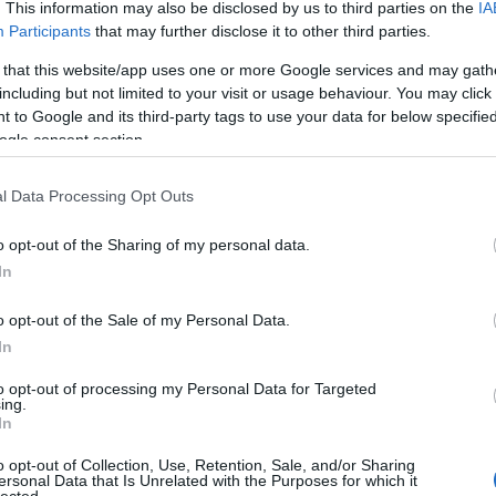
. This information may also be disclosed by us to third parties on the
IA
ényes), mindjárt indul a futószezon!
Participants
that may further disclose it to other third parties.
.
 that this website/app uses one or more Google services and may gath
including but not limited to your visit or usage behaviour. You may click 
 to Google and its third-party tags to use your data for below specifi
ogle consent section.
l Data Processing Opt Outs
hirdetés
reklám
x
o opt-out of the Sharing of my personal data.
Szólj hozzá!
In
o opt-out of the Sale of my Personal Data.
In
to opt-out of processing my Personal Data for Targeted
TOP
ing.
In
Annyi
magya
o opt-out of Collection, Use, Retention, Sale, and/or Sharing
A 10
ersonal Data that Is Unrelated with the Purposes for which it
lected.