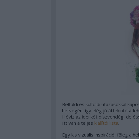
Belföldi és külföldi utazásokkal kapc
hétvégén, így elég jó áttekintést l
Hévíz az idei két díszvendég, de öss
Itt van a teljes
kiállítói lista
.
Egy kis vizuális inspiráció, főleg a 