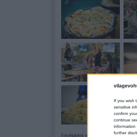
vilagevoh
If you wish 
sensitive in
confirm you
continue se
information 
further disc
Egyébként ezzel egyidőben zajlik u