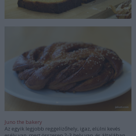
Juno the bakery
Az egyik legjobb reggelizőhely, igaz, elülni kevés
esély van, mert összesen 2-3 hely van, és általában