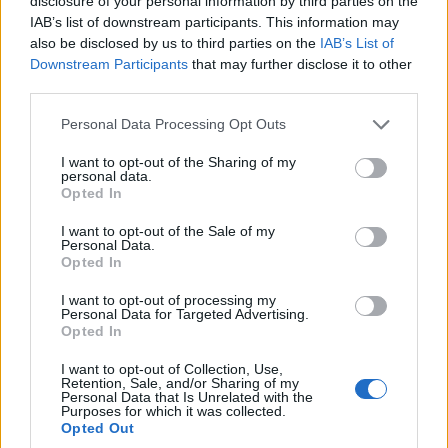
disclosure of your personal information by third parties on the
IAB’s list of downstream participants. This information may
also be disclosed by us to third parties on the
IAB’s List of
Downstream Participants
that may further disclose it to other
third parties.
Please note that this website/app uses one or more Google
Personal Data Processing Opt Outs
services and may gather and store information including but
not limited to your visit or usage behaviour. You may click to
I want to opt-out of the Sharing of my
personal data.
grant or deny consent to Google and its third-party tags to
Opted In
use your data for below specified purposes in below Google
consent section.
I want to opt-out of the Sale of my
Personal Data.
Opted In
I want to opt-out of processing my
Personal Data for Targeted Advertising.
Opted In
I want to opt-out of Collection, Use,
Retention, Sale, and/or Sharing of my
Personal Data that Is Unrelated with the
Purposes for which it was collected.
Opted Out