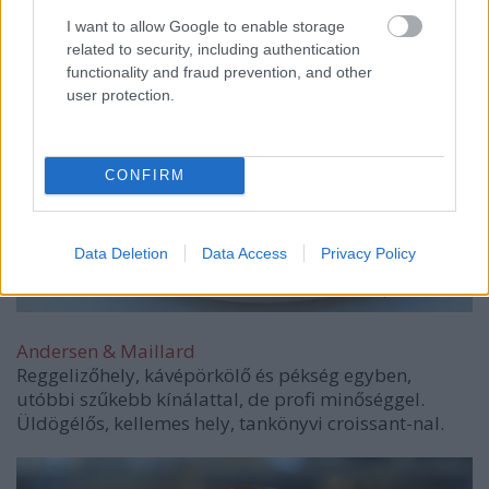
I want to allow Google to enable storage
related to security, including authentication
functionality and fraud prevention, and other
user protection.
CONFIRM
Data Deletion
Data Access
Privacy Policy
Andersen & Maillard
Reggelizőhely, kávépörkölő és pékség egyben,
utóbbi szűkebb kínálattal, de profi minőséggel.
Üldögélős, kellemes hely, tankönyvi croissant-nal.