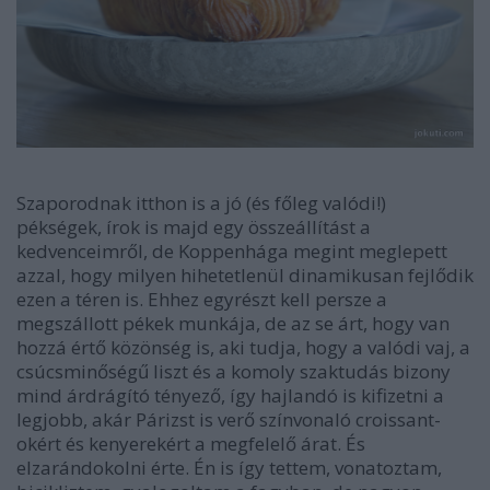
Szaporodnak itthon is a jó (és főleg valódi!)
pékségek, írok is majd egy összeállítást a
kedvenceimről, de Koppenhága megint meglepett
azzal, hogy milyen hihetetlenül dinamikusan fejlődik
ezen a téren is. Ehhez egyrészt kell persze a
megszállott pékek munkája, de az se árt, hogy van
hozzá értő közönség is, aki tudja, hogy a valódi vaj, a
csúcsminőségű liszt és a komoly szaktudás bizony
mind árdrágító tényező, így hajlandó is kifizetni a
legjobb, akár Párizst is verő színvonaló croissant-
okért és kenyerekért a megfelelő árat. És
elzarándokolni érte. Én is így tettem, vonatoztam,