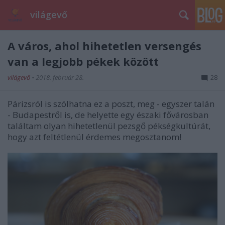
világevő
A város, ahol hihetetlen versengés
van a legjobb pékek között
világevő
•
2018. február 28.
28
Párizsról is szólhatna ez a poszt, meg - egyszer talán
- Budapestről is, de helyette egy északi fővárosban
találtam olyan hihetetlenül pezsgő pékségkultúrát,
hogy azt feltétlenül érdemes megosztanom!