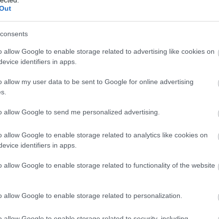
Szaká
Out
mit g
A tök
Budap
consents
cukr
o allow Google to enable storage related to advertising like cookies on
evice identifiers in apps.
Rov
o allow my user data to be sent to Google for online advertising
afrikai
s.
ausztri
ázsia
ázsiai 
to allow Google to send me personalized advertising.
baszk 
bejrút
o allow Google to enable storage related to analytics like cookies on
belgiu
berlin
evice identifiers in apps.
bizarr
bocuse
o allow Google to enable storage related to functionality of the website
bocuse
brit ko
cukiság
o allow Google to enable storage related to personalization.
dél ame
ego
English
o allow Google to enable storage related to security, including