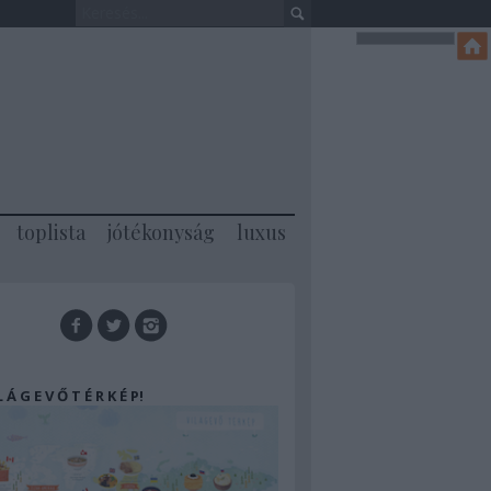
toplista
jótékonyság
luxus
 L Á G E V Ő T É R K É P!