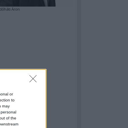
dőháti Áron
sonal or
ection to
ou may
 personal
out of the
 downstream