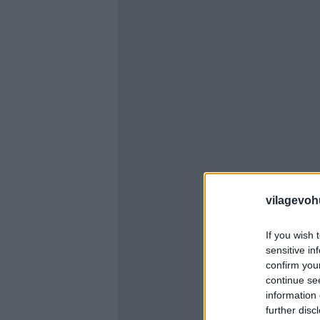
vilagevoh
If you wish 
sensitive in
confirm you
continue se
information 
further disc