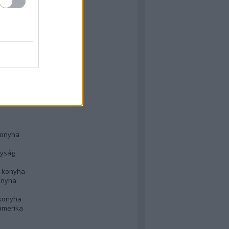
 konyha
l
 konyha
d konyha
ong
konyha
konyha
nyság
n konyha
onyha
 konyha
amerika