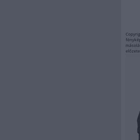
Copyrig
fénykép
másolás
előzete