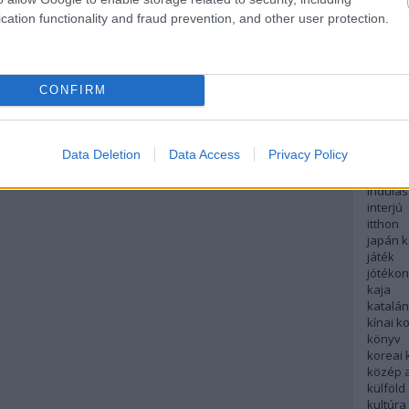
english
cation functionality and fraud prevention, and other user protection.
északi
európa
fesztivá
francia
CONFIRM
futás
hanoi
hollan
hong k
Data Deletion
Data Access
Privacy Policy
hotel
indiai 
indulás
interjú
itthon
japán 
játék
jótéko
kaja
katalá
kínai k
könyv
koreai
közép 
külföld
kultúra