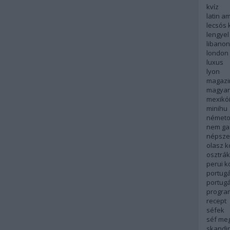
kvíz
latin a
lecsós 
lengyel
libanon
london
luxus
lyon
magazi
magyar
mexikó
minihu
németo
nem ga
népsze
olasz 
osztrá
perui 
portugá
portug
progra
recept
séfek
séf me
skandi