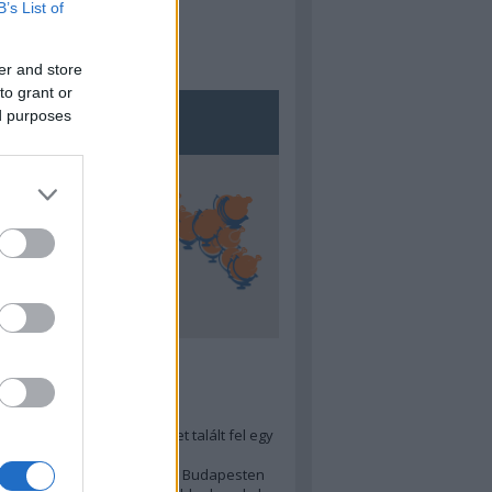
B’s List of
er and store
to grant or
ed purposes
5
ra menő Budapest-térképet talált fel egy
r tervező, hogy...
 legjobb (elérhető árú) ebéd Budapesten