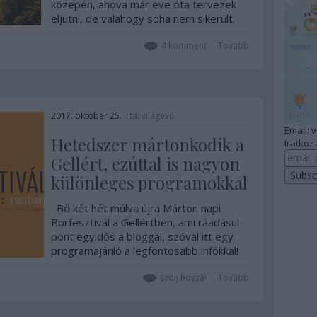
közepén, ahova már éve óta tervezek
eljutni, de valahogy soha nem sikerült.
Most végre igen, meg is mutatom.
4
komment
Tovább
2017. október 25.
írta:
világevő
Email: 
Hetedszer mártonkodik a
Iratkozz
Gellért, ezúttal is nagyon
különleges programokkal
Bő két hét múlva újra Márton napi
Borfesztivál a Gellértben, ami ráadásul
pont egyidős a bloggal, szóval itt egy
programajánló a legfontosabb infókkal!
Szólj hozzá!
Tovább