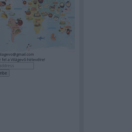
vilagevo@gmail.com
 fel a Világevő-hírlevélre!