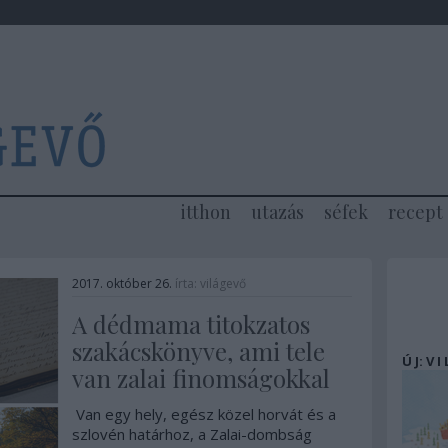
itthon
utazás
séfek
recept
2017. október 26.
írta:
világevő
A dédmama titokzatos
szakácskönyve, ami tele
Ú J: V I
van zalai finomságokkal
Van egy hely, egész közel horvát és a
szlovén határhoz, a Zalai-dombság