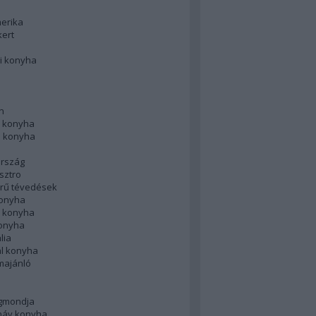
merika
kert
i konyha
n
 konyha
i konyha
rszág
sztro
rű tévedések
konyha
k konyha
konyha
lia
ál konyha
majánló
gmondja
náv konyha