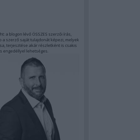
ht: a blogon lévő ÖSSZES szerzői írás,
 a szerző saját tulajdonát képezi, melyek
a, terjesztése akár részletként is csakis
s engedéllyel lehetséges.