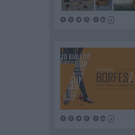
Tetszik
0
Tetszik
0