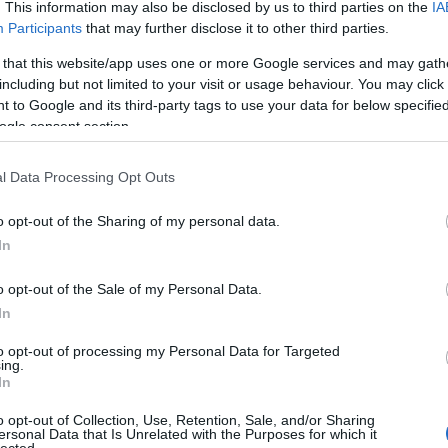
. This information may also be disclosed by us to third parties on the
IA
Participants
that may further disclose it to other third parties.
 that this website/app uses one or more Google services and may gath
including but not limited to your visit or usage behaviour. You may click 
 to Google and its third-party tags to use your data for below specifi
ogle consent section.
l Data Processing Opt Outs
o opt-out of the Sharing of my personal data.
In
o opt-out of the Sale of my Personal Data.
In
to opt-out of processing my Personal Data for Targeted
TOP
ing.
In
Annyi
magya
o opt-out of Collection, Use, Retention, Sale, and/or Sharing
A 10
ersonal Data that Is Unrelated with the Purposes for which it
lected.