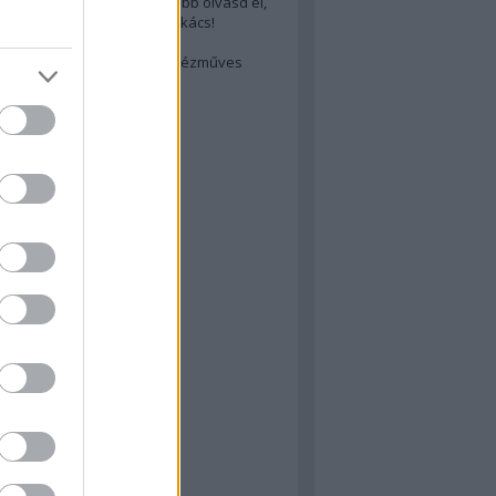
cs akarsz lenni? Akkor előbb olvasd el,
ondol erről egy magyar szakács!
életes steak titka
est rejtett kincsei: orosz kézműves
ászat
atok
 konyha
a
konyha
konyha
m
dor
 dor
nyha
rika