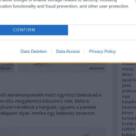
English
cation functionality and fraud prevention, and other user protection.
északi
európa
fesztivá
francia
CONFIRM
futás
hanoi
hollan
hong k
Data Deletion
Data Access
Privacy Policy
hotel
indiai 
indulás
interjú
itthon
japán 
játék
jótéko
röződő aluminiumpanelek miatt egyrészt beleolvad a
kaja
 ufós megjelenést kölcsönöz neki. Belül is
katalá
észen rendkívüli a hangulat, ugyanis a panelek
kínai k
könyv
donképpen olyan, mintha egy kellemes teraszon
koreai
közép 
külföld
kultúra