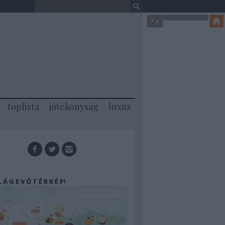
toplista
jótékonyság
luxus
 L Á G E V Ő T É R K É P!