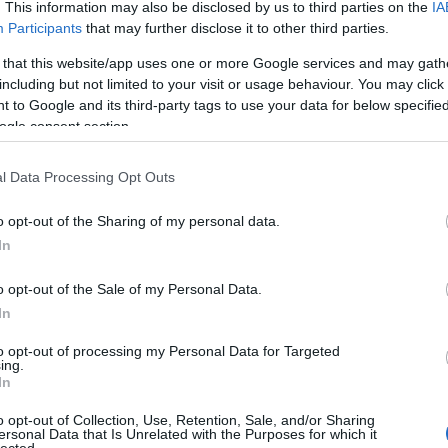
. This information may also be disclosed by us to third parties on the
IA
Participants
that may further disclose it to other third parties.
 that this website/app uses one or more Google services and may gath
including but not limited to your visit or usage behaviour. You may click 
 to Google and its third-party tags to use your data for below specifi
ogle consent section.
l Data Processing Opt Outs
o opt-out of the Sharing of my personal data.
In
o opt-out of the Sale of my Personal Data.
In
to opt-out of processing my Personal Data for Targeted
TOP
ing.
In
Annyi
magya
o opt-out of Collection, Use, Retention, Sale, and/or Sharing
A 10
ersonal Data that Is Unrelated with the Purposes for which it
lected.