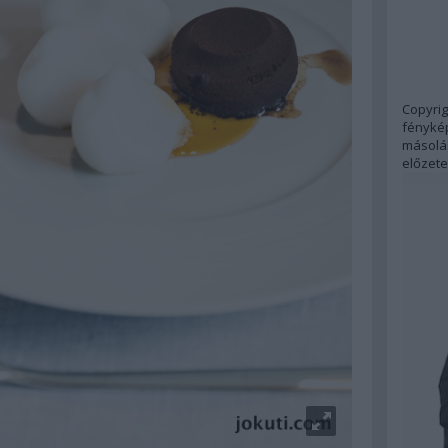
Copyrig
fénykép
másolás
előzete