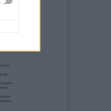
 konyha
l
 konyha
d konyha
ong
konyha
konyha
nyság
n konyha
onyha
 konyha
amerika