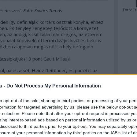
Fotó:
Er
és desszert. Fotó: Kovács Tamás
en így definiálják: kortárs osztrák konyha, ehhez
en. És tényleg rengeteg fejlődött a környezet,
en, az addigi, kicsit talán már öreges, az étterem
vonalat képviselő éttermi dizájnt kívül és belül is
közben alaposan meg is nőtt a hely befogadó
ácssipkájuk (19 pont Gault Millau)!
ól, na és a séf, Heinz Reitbauer, és pár étel az
u -
Do Not Process My Personal Information
to opt-out of the sale, sharing to third parties, or processing of your per
formation for targeted advertising by us, please use the below opt-out s
r selection. Please note that after your opt-out request is processed y
eing interest-based ads based on personal information utilized by us or
disclosed to third parties prior to your opt-out. You may separately opt-
losure of your personal information by third parties on the IAB’s list of