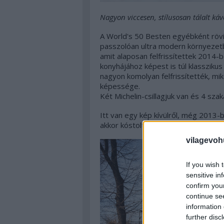
Nagyon viccesen, stílusosan tálalt káv
A World's 50 Besten egyébként rövid
passzolóan ultra modern környezetb
amit alaposan felfrissítettek 2014-b
konyhájához képest is túl klasszikus 
nagyon komolyan felfrissítették, mi
képessége.
Két Michelin-csillagjuk van és 4 szak
Itt van egy kép kívülről, még 2013-b
akkor kóstoltakból:
vilagevoh
If you wish 
sensitive in
confirm you
continue se
information 
further disc