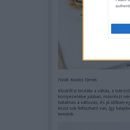
authenti
Fotók: Kovács Tamás
Kívülről is brutális a váltás, a tük
környezetébe jobban, másrészt némi
hatalmas a változás, és jó időben eg
közül sok felhúzható van, így tulaj
lennénk.