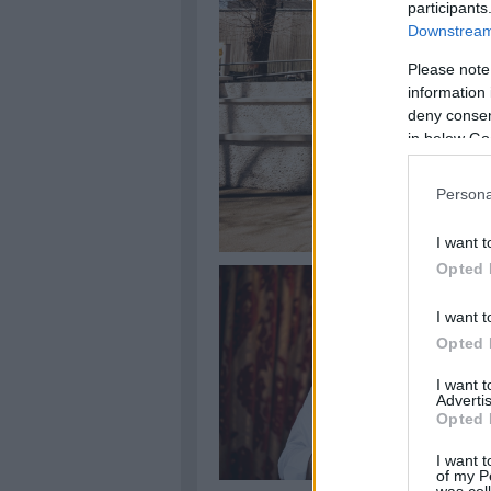
participants
Downstream 
Please note
information 
deny consent
in below Go
Persona
I want t
Opted 
I want t
Opted 
I want 
Advertis
Opted 
I want t
of my P
was col