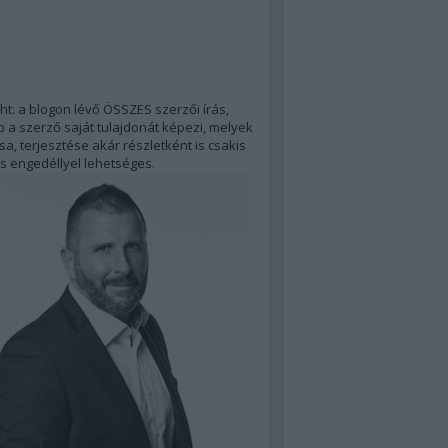
ht: a blogon lévő ÖSSZES szerzői írás,
 a szerző saját tulajdonát képezi, melyek
a, terjesztése akár részletként is csakis
s engedéllyel lehetséges.