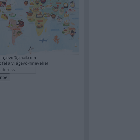
vilagevo@gmail.com
 fel a Világevő-hírlevélre!