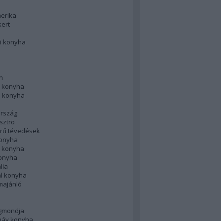
merika
kert
i konyha
n
 konyha
i konyha
rszág
sztro
rű tévedések
konyha
k konyha
konyha
lia
ál konyha
majánló
gmondja
náv konyha