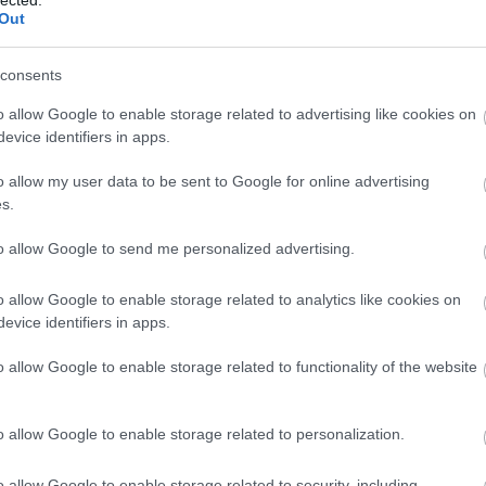
Szaká
Out
mit g
A tök
Budap
consents
cukr
o allow Google to enable storage related to advertising like cookies on
evice identifiers in apps.
Rov
o allow my user data to be sent to Google for online advertising
afrikai
s.
ausztri
ázsia
ázsiai 
to allow Google to send me personalized advertising.
baszk 
bejrút
o allow Google to enable storage related to analytics like cookies on
belgiu
berlin
evice identifiers in apps.
bizarr
bocuse
o allow Google to enable storage related to functionality of the website
bocuse
brit ko
cukiság
o allow Google to enable storage related to personalization.
dél ame
ego
english
o allow Google to enable storage related to security, including