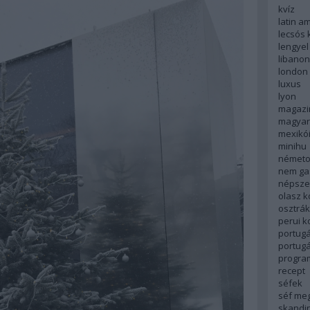
kvíz
latin a
lecsós 
lengyel
libanon
london
luxus
lyon
magazi
magyar
mexikó
minihu
németo
nem ga
népsze
olasz 
osztrá
perui 
portugá
portug
progra
recept
séfek
séf me
skandi