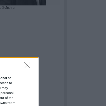
dőháti Áron
sonal or
ection to
ou may
 personal
out of the
 downstream