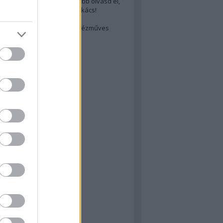
cs akarsz lenni? Akkor előbb olvasd el,
ondol erről egy magyar szakács!
életes steak titka
est rejtett kincsei: orosz kézműves
ászat
atok
 konyha
a
konyha
konyha
m
dor
 dor
nyha
rika