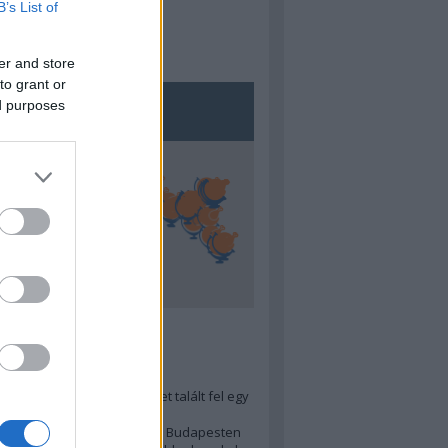
B’s List of
er and store
to grant or
ed purposes
5
ra menő Budapest-térképet talált fel egy
r tervező, hogy...
 legjobb (elérhető árú) ebéd Budapesten