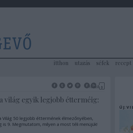
itthon
utazás
séfek
recept
Tetszik
0
 a világ egyik legjobb étterméig:
Ú J: V I
a Világ 50 legjobb éttermének élmezőnyében,
g is 9. Megmutatom, milyen a most téli menüjük!