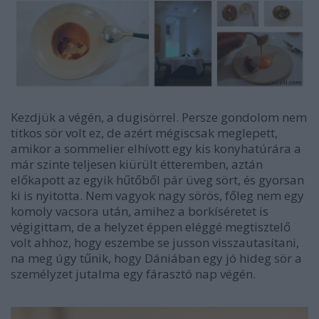
Kezdjük a végén, a dugisörrel. Persze gondolom nem
titkos sör volt ez, de azért mégiscsak meglepett,
amikor a sommelier elhívott egy kis konyhatúrára a
már szinte teljesen kiürült étteremben, aztán
előkapott az egyik hűtőből pár üveg sört, és gyorsan
ki is nyitotta. Nem vagyok nagy sörös, főleg nem egy
komoly vacsora után, amihez a borkíséretet is
végigittam, de a helyzet éppen eléggé megtisztelő
volt ahhoz, hogy eszembe se jusson visszautasítani,
na meg úgy tűnik, hogy Dániában egy jó hideg sör a
személyzet jutalma egy fárasztó nap végén.