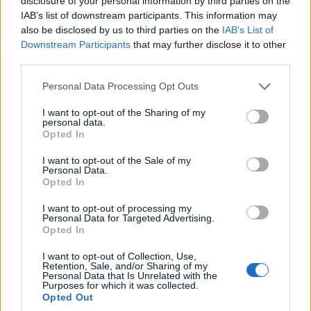
disclosure of your personal information by third parties on the
IAB’s list of downstream participants. This information may
also be disclosed by us to third parties on the
IAB’s List of
Downstream Participants
that may further disclose it to other
third parties.
Egy textúrajáték, 3-féle ropogós labdácska
különböző ízekkel:
Please note that this website/app uses one or more Google
Personal Data Processing Opt Outs
services and may gather and store information including but
not limited to your visit or usage behaviour. You may click to
I want to opt-out of the Sharing of my
personal data.
grant or deny consent to Google and its third-party tags to
Opted In
use your data for below specified purposes in below Google
consent section.
I want to opt-out of the Sale of my
Personal Data.
Opted In
I want to opt-out of processing my
Personal Data for Targeted Advertising.
Opted In
I want to opt-out of Collection, Use,
Retention, Sale, and/or Sharing of my
Personal Data that Is Unrelated with the
Purposes for which it was collected.
Opted Out