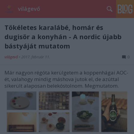
világevő
Tökéletes karalábé, homár és
dugisör a konyhán - A nordic újabb
bástyáját mutatom
világevő
•
2017. február 11.
0
Már nagyon régóta kerülgetem a koppenhágai AOC-
ét, valahogy mindig máshova jutok el, de azúttal
sikerült alaposan belekóstolnom. Megmutatom.