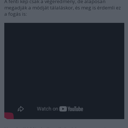
A fenti kép csak a végeredmény, de alaposan
megadják a módját tálaláskor, és meg is érdemli ez
a fogás is: