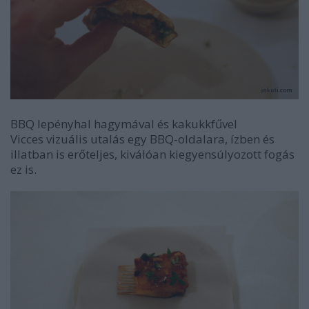
BBQ lepényhal hagymával és kakukkfűvel
Vicces vizuális utalás egy BBQ-oldalara, ízben és
illatban is erőteljes, kiválóan kiegyensúlyozott fogás
ez is.