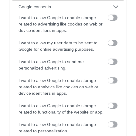
Szénában sült zeller ikrával és barnavaj-emulzióval:
Google consents
I want to allow Google to enable storage
related to advertising like cookies on web or
device identifiers in apps.
I want to allow my user data to be sent to
Google for online advertising purposes.
I want to allow Google to send me
personalized advertising.
I want to allow Google to enable storage
related to analytics like cookies on web or
device identifiers in apps.
I want to allow Google to enable storage
Még mindig a kezdőfalatkák: blini és tatárbifsztek,
related to functionality of the website or app.
hozzá savanyított hagymavirág, zsázsacsíra,
tormakrém, céklapor. Kézzel kell érte megdolgozni,
I want to allow Google to enable storage
megéri!
related to personalization.