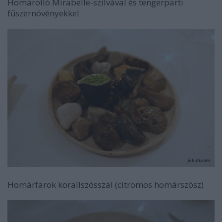
Homárolló Mirabelle-szilvával és tengerparti
fűszernövényekkel
Homárfarok korallszósszal (citromos homárszósz)