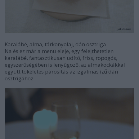
Karalábé, alma, tárkonyolaj, dán osztriga
Na és ez már a menü eleje, egy felejthetetlen
karalábé, fantasztikusan üdítő, friss, ropogós,
egyszerűségében is lenyűgöző, az almakockákkal
együtt tökéletes párosítás az izgalmas ízű dán
osztrigához.