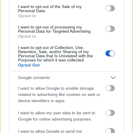
consent section.
I want to opt-out of the Sale of my
Personal Data.
Opted In
I want to opt-out of processing my
Personal Data for Targeted Advertising.
Opted In
I want to opt-out of Collection, Use,
Retention, Sale, and/or Sharing of my
Personal Data that Is Unrelated with the
Purposes for which it was collected.
Opted Out
Programajánló: hétvégére mindent a
Google consents
konyhák világából
I want to allow Google to enable storage
related to advertising like cookies on web or
világevő
•
2016. március 02.
0
device identifiers in apps.
Szubjektív programajánló a hétvégi Konyhakiállítás
I want to allow my user data to be sent to
programjából.
Google for online advertising purposes.
I want to allow Google to send me