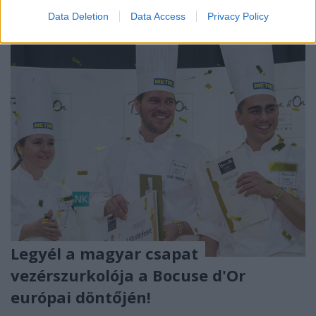
legjobb a világból!
Data Deletion
Data Access
Privacy Policy
Legyél a magyar csapat
vezérszurkolója a Bocuse d'Or
európai döntőjén!