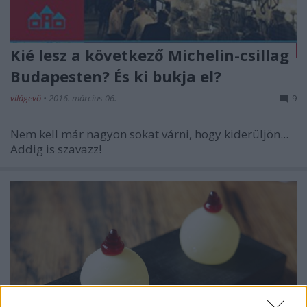
Kié lesz a következő Michelin-csillag
Budapesten? És ki bukja el?
világevő
•
2016. március 06.
9
Nem kell már nagyon sokat várni, hogy kiderüljön...
Addig is szavazz!