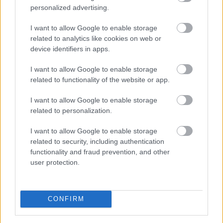
personalized advertising.
I want to allow Google to enable storage
related to analytics like cookies on web or
device identifiers in apps.
I want to allow Google to enable storage
related to functionality of the website or app.
I want to allow Google to enable storage
related to personalization.
I want to allow Google to enable storage
related to security, including authentication
TOP10 gasztrováros a világban
functionality and fraud prevention, and other
user protection.
világevő
•
2016. március 01.
13
Egyre több helyen lehet jókat enni, de azért vannak
CONFIRM
kiemelkedően fantasztikus helyek, ahova akár
kifejezetten csak enni is érdemes elmenni! Itt a 10