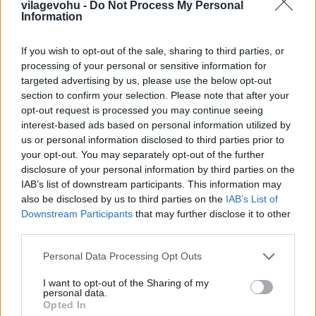
vilagevohu -
Do Not Process My Personal
Information
If you wish to opt-out of the sale, sharing to third parties, or
processing of your personal or sensitive information for
targeted advertising by us, please use the below opt-out
Az étlap egy vers, a gasztronómia
section to confirm your selection. Please note that after your
költészet a 2 csillagos séfnőnél
opt-out request is processed you may continue seeing
interest-based ads based on personal information utilized by
világevő
•
2016. március 05.
10
us or personal information disclosed to third parties prior to
your opt-out. You may separately opt-out of the further
Dominique Crenn ** sok mindenben volt már első:
disclosure of your personal information by third parties on the
Indonéziában az első női séf, Amerikában az első két
IAB’s list of downstream participants. This information may
Michelin-csillagos nő, már kis gyerek korától a fine
also be disclosed by us to third parties on the
IAB’s List of
dining világában nőtt fel, idén az egyetlen női
Downstream Participants
that may further disclose it to other
third parties.
vendégséf az Ikarus-ban. Aztán étlap helyett verset
ír.
Please note that this website/app uses one or more Google
Personal Data Processing Opt Outs
services and may gather and store information including but
not limited to your visit or usage behaviour. You may click to
I want to opt-out of the Sharing of my
personal data.
grant or deny consent to Google and its third-party tags to
Opted In
use your data for below specified purposes in below Google