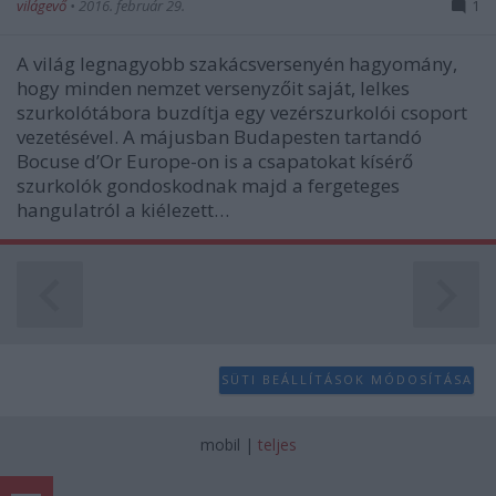
világevő
•
2016. február 29.
1
A világ legnagyobb szakácsversenyén hagyomány,
hogy minden nemzet versenyzőit saját, lelkes
szurkolótábora buzdítja egy vezérszurkolói csoport
vezetésével. A májusban Budapesten tartandó
Bocuse d’Or Europe-on is a csapatokat kísérő
szurkolók gondoskodnak majd a fergeteges
hangulatról a kiélezett…
SÜTI BEÁLLÍTÁSOK MÓDOSÍTÁSA
mobil
|
teljes