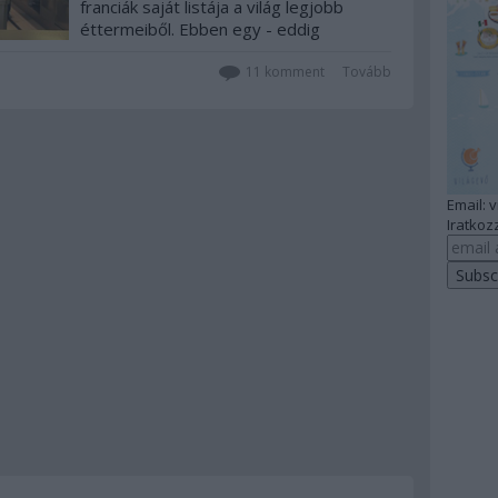
franciák saját listája a világ legjobb
éttermeiből. Ebben egy - eddig
viszonylag - ismeretlen étterem került
első helyre. A séfje ma öngyilkos lett.
11
komment
Tovább
Email: 
Iratkozz