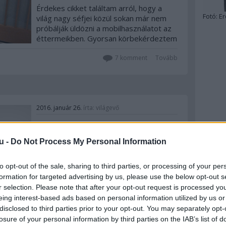
Érdekes cikket találtam arról, hogy a
Fotó:
Er
világ nagy séfjei közül sokan már nem
próbálják üldözni a mobilhasználatot az
éttermeikben. Gyorsan körbekérdeztem
pár hazai éttermest és séfet, hogy mit
gondolnak erről. És szerinted? Jirónál
7
komment
Tovább
nincs majális
2016. január 26.
írta:
világevő
Világevő világtérkép
u -
Do Not Process My Personal Information
Nagy munkával felpakoltam az eddigi
világevéseket a Google Maps-re, így
most már onnan is lehet nézegetni a
to opt-out of the sale, sharing to third parties, or processing of your per
posztokat. A legfőbb tanulság az volt,
formation for targeted advertising by us, please use the below opt-out s
hogy milyen borzasztó kevés
r selection. Please note that after your opt-out request is processed y
gasztroélményemet sikerült végül
eing interest-based ads based on personal information utilized by us or
megírnom...
disclosed to third parties prior to your opt-out. You may separately opt-
losure of your personal information by third parties on the IAB’s list of
2
komment
Tovább