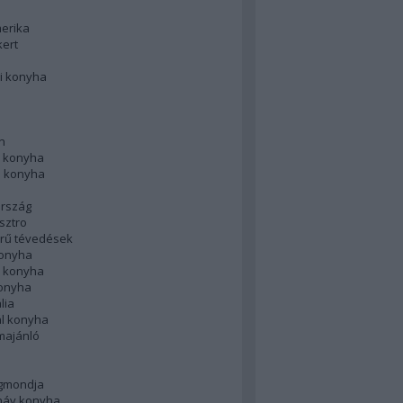
merika
kert
i konyha
n
 konyha
i konyha
rszág
sztro
rű tévedések
konyha
k konyha
konyha
lia
ál konyha
majánló
gmondja
náv konyha