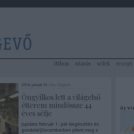
itthon
utazás
séfek
recept
2016. január 31.
írta:
világevő
Öngyilkos lett a világelső
étterem mindössze 44
Ú J: V I
éves séfje
[update február 1.: pár kiegészítés és
gondolat]Decemberben jelent meg a