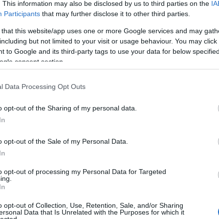
. This information may also be disclosed by us to third parties on the
IA
Participants
that may further disclose it to other third parties.
 that this website/app uses one or more Google services and may gath
including but not limited to your visit or usage behaviour. You may click 
2016. január 25.
írta:
világevő
 to Google and its third-party tags to use your data for below specifi
ogle consent section.
A séf fehér lovon - Peter
Knogl***, Cheval Blanc
l Data Processing Opt Outs
A svájci Basel első hallásra nem hangzik
úgy, mint a gourmet-k Mekkája, pedig
o opt-out of the Sharing of my personal data.
minimum két világszínvonalú étterme is
In
van. Tanja Grandits-nál is jártam, de
majd később megírom, most elsőként a
o opt-out of the Sale of my Personal Data.
3 Michelin-csillagos Peter Knogl
In
következik, aki az Ikarus vendégséfje
10
komment
Tovább
volt.
to opt-out of processing my Personal Data for Targeted
TOP
ing.
In
Annyi
magya
o opt-out of Collection, Use, Retention, Sale, and/or Sharing
A 10
ersonal Data that Is Unrelated with the Purposes for which it
lected.