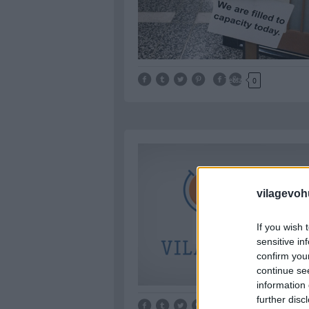
Tetszik
0
vilagevoh
If you wish 
sensitive in
confirm you
continue se
information 
further disc
Tetszik
0