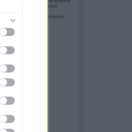
cs akarsz lenni? Akkor előbb olvasd el,
ondol erről egy magyar szakács!
életes steak titka
est rejtett kincsei: orosz kézműves
ászat
atok
 konyha
a
konyha
konyha
m
dor
 dor
nyha
rika