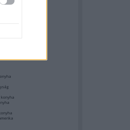
 konyha
l
 konyha
d konyha
ong
konyha
konyha
nyság
n konyha
onyha
 konyha
amerika