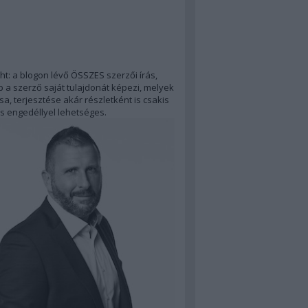
ht: a blogon lévő ÖSSZES szerzői írás,
 a szerző saját tulajdonát képezi, melyek
a, terjesztése akár részletként is csakis
s engedéllyel lehetséges.