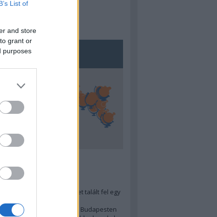
B’s List of
er and store
to grant or
ed purposes
5
ra menő Budapest-térképet talált fel egy
r tervező, hogy...
 legjobb (elérhető árú) ebéd Budapesten