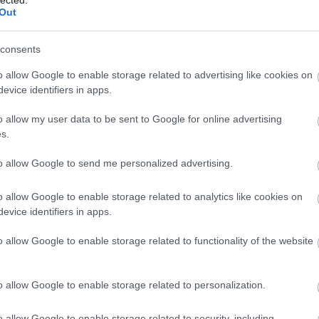
Szaká
Out
mit g
A tök
Budap
consents
cukr
o allow Google to enable storage related to advertising like cookies on
evice identifiers in apps.
Rov
o allow my user data to be sent to Google for online advertising
afrikai
s.
ausztri
ázsia
ázsiai 
to allow Google to send me personalized advertising.
baszk 
bejrút
o allow Google to enable storage related to analytics like cookies on
belgiu
berlin
evice identifiers in apps.
bizarr
bocuse
o allow Google to enable storage related to functionality of the website
bocuse
brit ko
cukiság
o allow Google to enable storage related to personalization.
dél ame
ego
English
o allow Google to enable storage related to security, including