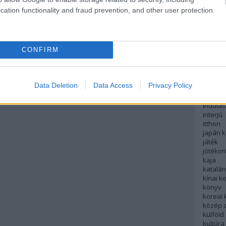
english
cation functionality and fraud prevention, and other user protection.
északi
európa
fesztivá
francia
CONFIRM
futás
hanoi
hollan
hong k
Data Deletion
Data Access
Privacy Policy
hotel
indiai 
indulás
interjú
itthon
japán 
játék
jótéko
kaja
katalá
kínai k
könyv
koreai
közép 
külföld
kultúra