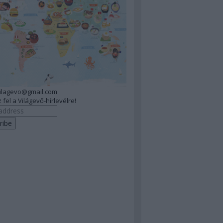
vilagevo@gmail.com
 fel a Világevő-hírlevélre!