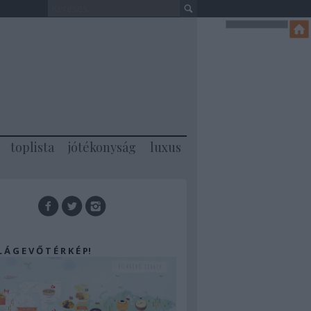
toplista
jótékonyság
luxus
 L Á G E V Ő T É R K É P!