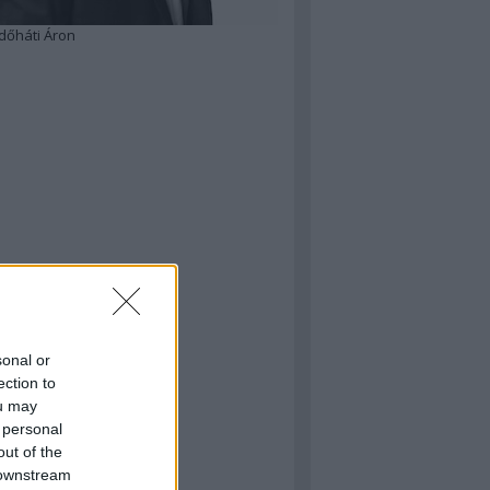
dőháti Áron
sonal or
ection to
ou may
 personal
out of the
 downstream