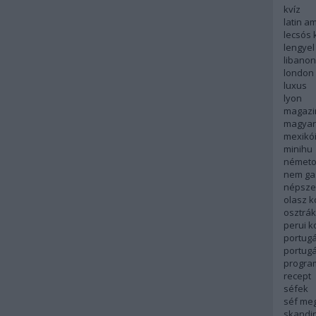
kvíz
latin a
lecsós 
lengyel
libanon
london
luxus
lyon
magazi
magyar
mexikó
minihu
németo
nem ga
népsze
olasz 
osztrá
perui 
portugá
portug
progra
recept
séfek
séf me
skandi