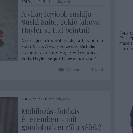
2016. január 31.
írta:
világevő
A világ legjobb sushija -
Sushi Saito, Tokió (ahova
Hayler se tud bejutni)
Copyrig
fénykép
Nem a Jiro a legjobb sushi, sőt, hanem a
másolás
Sushi Saito. A világ összes 3 Michelin-
előzete
csillagos éttermét végigevő embere,
Andy Hayler se jutott be az utóbbi 2
évben, pedig próbálkozott keményen.
Megmutatom, hogy milyen!
20
komment
Tovább
2016. január 28.
írta:
világevő
Mobilozás-fotózás
étteremben - mit
gondolnak erről a séfek?