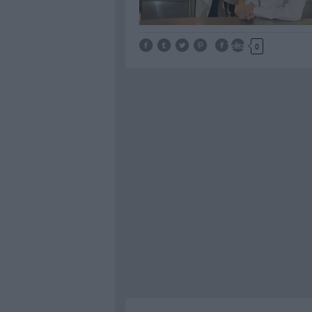
Tetszik
0