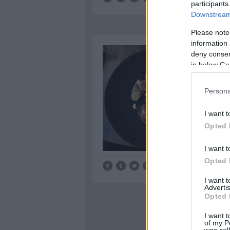
participants
Downstream 
Please note
information 
deny consent
in below Go
Persona
I want t
Opted 
I want t
Opted 
Tetszik
0
I want 
Advertis
Opted 
I want t
of my P
was col