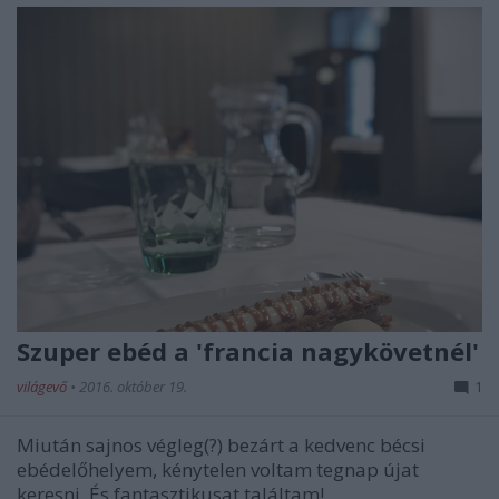
Szuper ebéd a 'francia nagykövetnél'
világevő
•
2016. október 19.
1
Miután sajnos végleg(?) bezárt a kedvenc bécsi
ebédelőhelyem, kénytelen voltam tegnap újat
keresni. És fantasztikusat találtam!