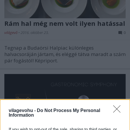
Rám hal még nem volt ilyen hatással
világevő
•
2016. október 23.
0
Tegnap a Budaörsi Halpiac különleges
halvacsoráján jártam, és eléggé tátva maradt a szám
pár fogástól! Képriport.
vilagevohu -
Do Not Process My Personal
Information
If you wish to opt-out of the sale, sharing to third parties, or