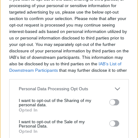
processing of your personal or sensitive information for
targeted advertising by us, please use the below opt-out
section to confirm your selection. Please note that after your
opt-out request is processed you may continue seeing
interest-based ads based on personal information utilized by
Hogy lehet bejutni a Bocuse d'Orra?
us or personal information disclosed to third parties prior to
Kisokos
your opt-out. You may separately opt-out of the further
disclosure of your personal information by third parties on the
világevő
•
2016. október 22.
0
IAB’s list of downstream participants. This information may
also be disclosed by us to third parties on the
IAB’s List of
Egyre több kérdést kapok, hogy hogy lehet majd
Downstream Participants
that may further disclose it to other
third parties.
Lyonban szurkolni a magyar csapatnak. Ebben a
posztban fogom az ehhez tartozó infókat közzétenni,
Please note that this website/app uses one or more Google
Personal Data Processing Opt Outs
folyamatosan bővítve, ha felmerülne újdonság.
services and may gather and store information including but
not limited to your visit or usage behaviour. You may click to
I want to opt-out of the Sharing of my
personal data.
grant or deny consent to Google and its third-party tags to
Opted In
use your data for below specified purposes in below Google
consent section.
I want to opt-out of the Sale of my
Personal Data.
Opted In