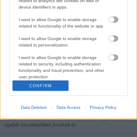
related to analytics like cookies on web or
device identifiers in apps.
I want to allow Google to enable storage
related to functionality of the website or app.
I want to allow Google to enable storage
related to personalization.
I want to allow Google to enable storage
Itt vannak az alapanyagok a januári
related to security, including authentication
Bocuse d'Orra - és Széll Tamás
functionality and fraud prevention, and other
véleménye
user protection.
CONFIRM
világevő
•
2016. október 20.
0
Folyamatosan csepegtetik az infókat a szervezők,
Data Deletion
Data Access
Privacy Policy
van, ami a legvégére marad majd, hogy jobban
hasonlítson az éttermi munkára a verseny, de ma is
újabb összetevőket árultak el.