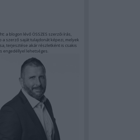
ht: a blogon lévő ÖSSZES szerzői írás,
 a szerző saját tulajdonát képezi, melyek
a, terjesztése akár részletként is csakis
s engedéllyel lehetséges.