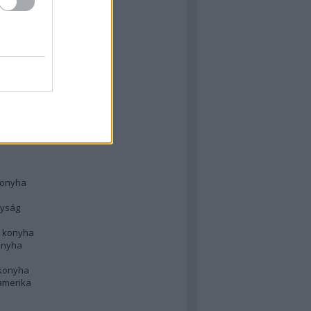
 konyha
l
 konyha
d konyha
ong
konyha
konyha
nyság
n konyha
onyha
 konyha
amerika