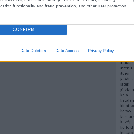
English
cation functionality and fraud prevention, and other user protection.
északi
európa
fesztivá
francia
CONFIRM
futás
hanoi
hollan
hong k
Data Deletion
Data Access
Privacy Policy
hotel
indiai 
indulás
interjú
itthon
japán 
játék
jótéko
kaja
katalá
kínai k
könyv
koreai
közép 
külföld
kultúra