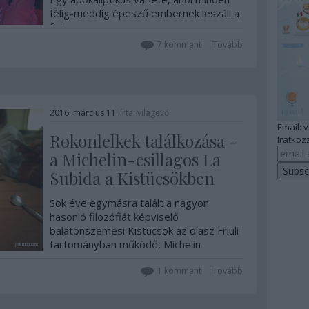
félig-meddig épeszű embernek leszáll a
feje.
7
komment
Tovább
2016. március 11.
írta:
világevő
Email: 
Rokonlelkek találkozása -
Iratkozz
a Michelin-csillagos La
Subida a Kistücsökben
Sok éve egymásra talált a nagyon
hasonló filozófiát képviselő
balatonszemesi Kistücsök az olasz Friuli
tartományban működő, Michelin-
csillagos La Subidával, ennek újabb
állomásaként ezúttal az olaszok
1
komment
Tovább
vendégszerepeltek a Balatonnál tegnap
este nagy sikerrel. Képriport.