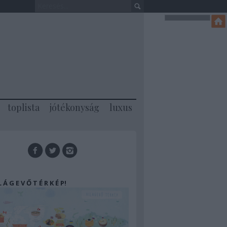
toplista
jótékonyság
luxus
 L Á G E V Ő T É R K É P!