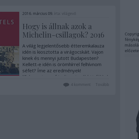
2016. március 09.
írta:
világevő
Hogy is állnak azok a
Michelin-csillagok? 2016
Copyrig
fénykép
másolás
A világ legjelentősebb étteremkalauza
előzete
idén is kiosztotta a virágocskáit. Vajon
kinek és mennyi jutott Budapesten?
Kellett-e idén is örömhírrel felhívnom
séfet? Íme az eredmények!
[Folyamatosan frissítem további infókkal,
képekkel!]Érdemes megnézni, hogy mi
4
komment
Tovább
volt a közvélemény előzetes
várakozása!