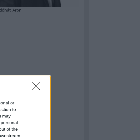
dőháti Áron
sonal or
ection to
ou may
 personal
out of the
 downstream