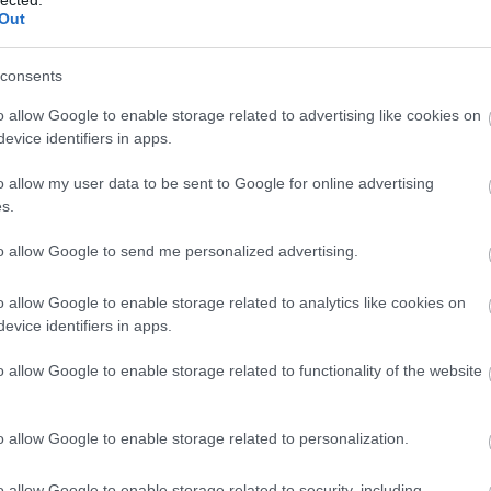
Szaká
Out
mit g
A tök
Budap
consents
cukr
o allow Google to enable storage related to advertising like cookies on
evice identifiers in apps.
Rov
o allow my user data to be sent to Google for online advertising
afrikai
s.
ausztri
ázsia
ázsiai 
to allow Google to send me personalized advertising.
baszk 
bejrút
o allow Google to enable storage related to analytics like cookies on
belgiu
berlin
evice identifiers in apps.
bizarr
bocuse
o allow Google to enable storage related to functionality of the website
bocuse
brit ko
cukiság
o allow Google to enable storage related to personalization.
dél ame
ego
english
o allow Google to enable storage related to security, including