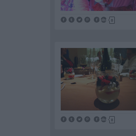
Tetszik
0
Tetszik
0