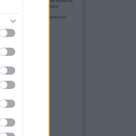
cs akarsz lenni? Akkor előbb olvasd el,
ondol erről egy magyar szakács!
életes steak titka
est rejtett kincsei: orosz kézműves
ászat
atok
 konyha
a
konyha
konyha
m
dor
 dor
nyha
rika