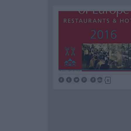
Tetszik
0