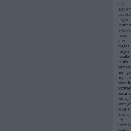
kvíz
latin a
lecsós 
lengyel
libanon
london
luxus
lyon
magazi
magyar
mexikó
minihu
németo
nem ga
népsze
olasz 
osztrá
perui 
portugá
portug
progra
recept
séfek
séf me
skandi