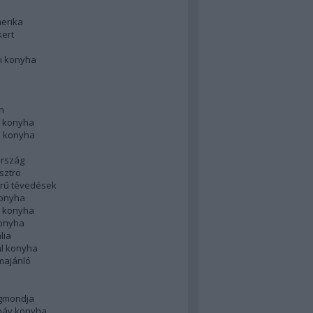
merika
kert
i konyha
n
 konyha
i konyha
rszág
sztro
rű tévedések
konyha
k konyha
konyha
lia
ál konyha
majánló
gmondja
náv konyha