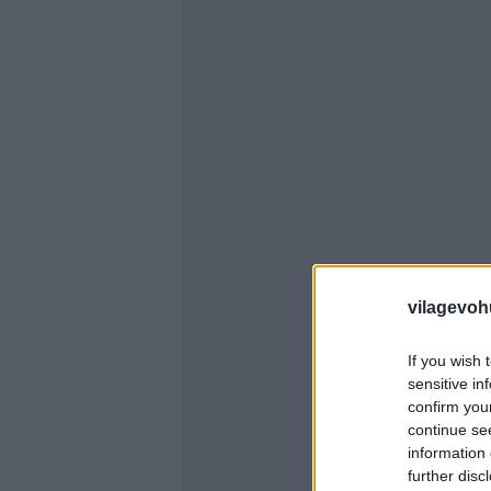
vilagevoh
If you wish 
sensitive in
confirm you
continue se
information 
further disc