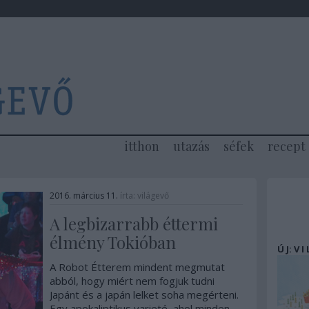
itthon
utazás
séfek
recept
2016. március 11.
írta:
világevő
A legbizarrabb éttermi
élmény Tokióban
Ú J: V I
A Robot Étterem mindent megmutat
abból, hogy miért nem fogjuk tudni
Japánt és a japán lelket soha megérteni.
Egy apokaliptikus varieté, ahol minden