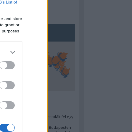
B’s List of
er and store
to grant or
ed purposes
5
ra menő Budapest-térképet talált fel egy
r tervező, hogy...
 legjobb (elérhető árú) ebéd Budapesten