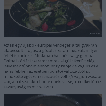
Aztán egy újabb - európai vendégek által gyakran
alábecsült - fogás, a gőzölt rizs, amihez valamilyen
feltét is tartozik, általában hal, hús, vagy gomba.
Ezúttal - óriási szerencsémre - végül sikerült elég
lelkesnek tűnnöm ahhoz, hogy kapjak a vagjús és a
halas (ebben az esetben bonito) változatból is,
mindkettő egészen szenzációs volt! (A vagjún wasabi
van, a hal szálakra bontva-bekeverve, mindkettőhöz
savanyúság és miso-leves)