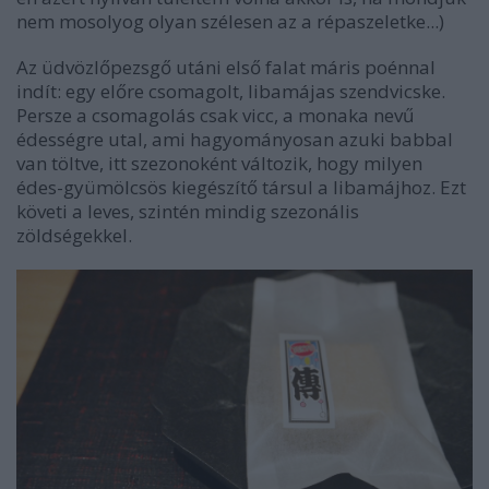
nem mosolyog olyan szélesen az a répaszeletke...)
Az üdvözlőpezsgő utáni első falat máris poénnal
indít: egy előre csomagolt, libamájas szendvicske.
Persze a csomagolás csak vicc, a monaka nevű
édességre utal, ami hagyományosan azuki babbal
van töltve, itt szezonoként változik, hogy milyen
édes-gyümölcsös kiegészítő társul a libamájhoz. Ezt
követi a leves, szintén mindig szezonális
zöldségekkel.