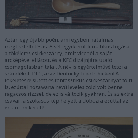
Aztán egy újabb poén, ami egyben hatalmas
megtiszteltetés is. A séf egyik emblematikus fogása
a tökéletes csirkeszárny, amit viccből a saját
arcképével ellátott, és a KFC dizájnjára utaló
csomagolásban tálal. A név is egyértelművé teszi a
szándékot: DFC, azaz Dentucky Fried Chicken! A
tökéletesre sütött és fantasztikus csirkeszárnyat tölti
is, ezúttal nozawana nevű leveles zöld volt benne
ragacsos rizzsel, de ez is változik gyakran. És az extra
csavar: a szokásos kép helyett a dobozra ezúttal az
én arcom került!