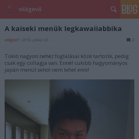
világevő
A kaiseki menük legkawaiiabbika
világevő
•
2016. június 02.
2
Tokió nagyon nehéz foglalásai közé tartozik, pedig
csak egy csillagja van. Ennél cukibb hagyományos
japán menüt sehol nem lehet enni!