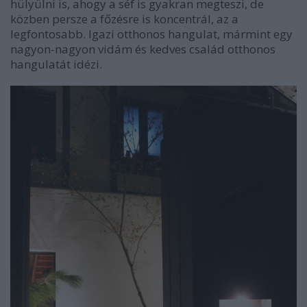
hülyülni is, ahogy a séf is gyakran megteszi, de
közben persze a főzésre is koncentrál, az a
legfontosabb. Igazi otthonos hangulat, mármint egy
nagyon-nagyon vidám és kedves család otthonos
hangulatát idézi.