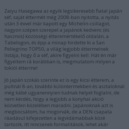
Zaiyu Hasegawa az egyik legsikeresebb fiatal japán
séf, saját éttermét még 2008-ban nyitotta, a nyitás
után 3 évvel már kapott egy Michelin-csillagot,
nagyon szépen szerepel a japánok kedvenc (és
hasznos) közösségi étteremértékelő oldalán, a
Tabelogon, és épp a minap hirdette ki a San
Pellegrino TOP50, a világ legjobb éttermeinek
listája, hogy ő a séf, akire figyelni kell. Hát én már
figyeltem rá korábban is, megmutatom milyen a
tokiói étterme!
Jó japán szokás szerinte ez is egy kicsi étterem, a
pultnál 8-an, további különtermekben és asztaloknál
még kábé ugyanennyien tudnak helyet foglalni, de
nem kérdés, hogy a legjobb a konyhai akció
közvetlen közelében maradni. Japánoknak azt is
megbocsátom, ha mogorvák, de a DEN csapata
ráadásul kifejezetten a legvidámabbak közé
tartozik, itt nincsenek formalitások, lehet akár