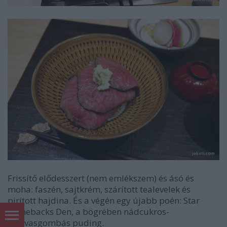
Frissítő elődesszert (nem emlékszem) és ásó és
moha: faszén, sajtkrém, szárított tealevelek és
pirított hajdina. És a végén egy újabb poén: Star
Comebacks Den, a bögrében nádcukros-
szarvasgombás puding.