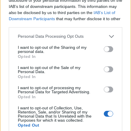
disclosure of your personal information by third parties on the
IAB’s list of downstream participants. This information may
also be disclosed by us to third parties on the
IAB’s List of
Downstream Participants
that may further disclose it to other
third parties.
Please note that this website/app uses one or more Google
Personal Data Processing Opt Outs
services and may gather and store information including but
not limited to your visit or usage behaviour. You may click to
I want to opt-out of the Sharing of my
personal data.
grant or deny consent to Google and its third-party tags to
Opted In
use your data for below specified purposes in below Google
consent section.
I want to opt-out of the Sale of my
Personal Data.
Opted In
I want to opt-out of processing my
Personal Data for Targeted Advertising.
Opted In
I want to opt-out of Collection, Use,
Retention, Sale, and/or Sharing of my
Personal Data that Is Unrelated with the
Purposes for which it was collected.
Opted Out