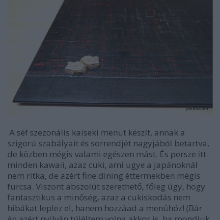
A séf szezonális kaiseki menüt készít, annak a
szigorú szabályait és sorrendjét nagyjából betartva,
de közben mégis valami egészen mást. És persze itt
minden kawaii, azaz cuki, ami ugye a japánoknál
nem ritka, de azért fine dining éttermekben mégis
furcsa. Viszont abszolút szerethető, főleg úgy, hogy
fantasztikus a minőség, azaz a cukiskodás nem
hibákat leplez el, hanem hozzáad a menühöz! (Bár
én azért nyilván túléltem volna akkor is, ha mondjuk