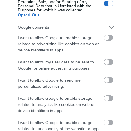
Retention, Sale, and/or Sharing of my
Personal Data that Is Unrelated with the
Purposes for which it was collected.
Címkék:
játék
programajánló
nyeremény
bérlet
Opted Out
nyereményjáték
gourmet fesztivál
Google consents
I want to allow Google to enable storage
related to advertising like cookies on web or
Ajánlott bejegyzések:
device identifiers in apps.
I want to allow my user data to be sent to
Google for online advertising purposes.
A világ talán legjobb kínai étterme...
I want to allow Google to send me
personalized advertising.
Mennyibe kerülnek a legjobb
I want to allow Google to enable storage
éttermeink?
related to analytics like cookies on web or
device identifiers in apps.
I want to allow Google to enable storage
BREAKING: Itt vannak Európa legjobb
related to functionality of the website or app.