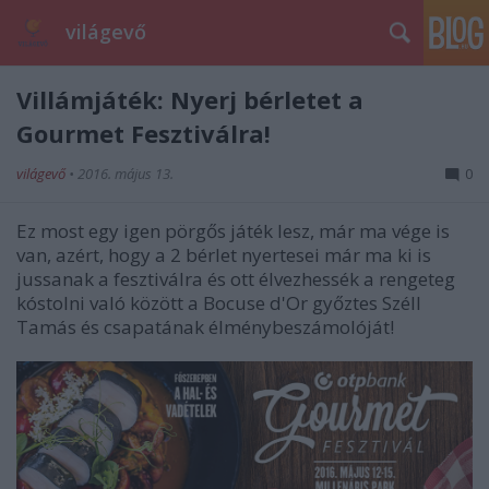
világevő
Villámjáték: Nyerj bérletet a
Gourmet Fesztiválra!
világevő
•
2016. május 13.
0
Ez most egy igen pörgős játék lesz, már ma vége is
van, azért, hogy a 2 bérlet nyertesei már ma ki is
jussanak a fesztiválra és ott élvezhessék a rengeteg
kóstolni való között a Bocuse d'Or győztes Széll
Tamás és csapatának élménybeszámolóját!