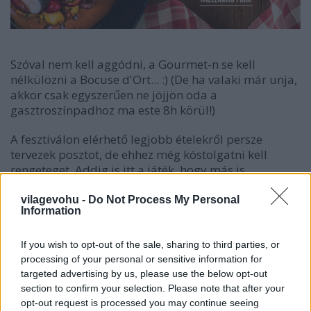
Szóval nem kell aggódni, a Gourmet-n se kell
nélkülözni a Bocuse d'Ort... :) (De ha valaki már unja,
akkor csak egyszerűen ne jöjjön oda a
gasztroszínpadhoz ma este 8h körül!)
A fesztiválon elérhető legjobb ételekről persze
tervezek posztot, de ehhez még kóstolgatni kell
rengeteget. Addig is itt a játék, hogy más is
kóstolgathatsson!
vilagevohu -
Do Not Process My Personal
Information
Nyeremény: 2 x 1 bérlet a Gourmet Fesztiválra
(tehát 2 nyertes lesz, akik 1-1 bérletet kapnak, ami a
teljes időtartamra érvényes)
If you wish to opt-out of the sale, sharing to third parties, or
processing of your personal or sensitive information for
A feladat:
targeted advertising by us, please use the below opt-out
section to confirm your selection. Please note that after your
- Nevezz meg egy kiállítót és egy fellépőt a
opt-out request is processed you may continue seeing