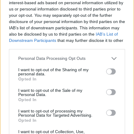
Gasztroszínpadról az idei Gourmet
interest-based ads based on personal information utilized by
Fesztivál programjából!
us or personal information disclosed to third parties prior to
your opt-out. You may separately opt-out of the further
- Miért szeretnél kimenni a Gourmet Fesztiválra?
disclosure of your personal information by third parties on the
IAB’s list of downstream participants. This information may
- Hogy hívják Széll Tamás commis-ját?
also be disclosed by us to third parties on the
IAB’s List of
Downstream Participants
that may further disclose it to other
A megfejtéseket emailben várom
third parties.
(vilagevo@gmail.com) ma (május 13.) 14h-ig! Legyen
Please note that this website/app uses one or more Google
Personal Data Processing Opt Outs
a tárgy mező az, hogy 'Gourmet Fesztivál', a levélben
services and may gather and store information including but
pedig - a válaszokon kívül - a neved és a
not limited to your visit or usage behaviour. You may click to
I want to opt-out of the Sharing of my
telefonszámod.
personal data.
grant or deny consent to Google and its third-party tags to
Opted In
(a győzteseket emailben értesítem, a helyszínen
use your data for below specified purposes in below Google
vehetik majd át a jegyüket, ennek módjáról is
consent section.
I want to opt-out of the Sale of my
megkapják a részletes infót).
Personal Data.
Opted In
További infók a Gourmet Fesztiválról a weboldalon
I want to opt-out of processing my
és
a Facebookon
!
Personal Data for Targeted Advertising.
Opted In
I want to opt-out of Collection, Use,