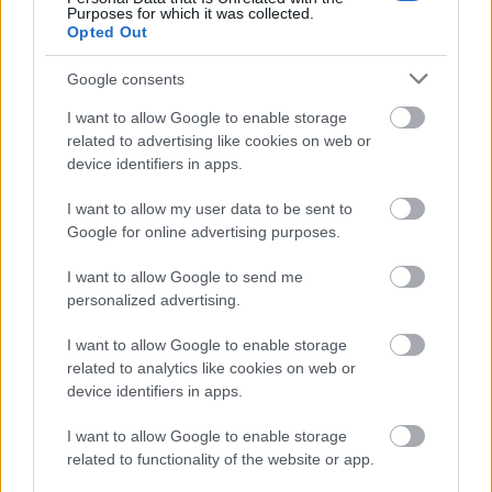
Purposes for which it was collected.
Opted Out
Google consents
Mennyibe kerülnek a legjobb
éttermeink?
I want to allow Google to enable storage
related to advertising like cookies on web or
device identifiers in apps.
5 izgalmas és megfizethető hely a
I want to allow my user data to be sent to
városban, ami soha nem fog csillagot
Google for online advertising purposes.
kapni
I want to allow Google to send me
personalized advertising.
Egy vidéki étterem, ahol nem kérdés a
csillag
I want to allow Google to enable storage
related to analytics like cookies on web or
device identifiers in apps.
I want to allow Google to enable storage
Szólj hozzá!
related to functionality of the website or app.