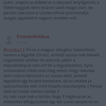
azért...engem az előétel és a desszert lenyűgözött, a
főétel hagyott némi kívánni valót maga után, de
persze csak azon a szinten ahová pozicionálja
magát, egyébként nagyon rendben volt.
Étteremkritikus
10 éve
@rambo13
: Én se a magyar átlaghoz hasonlítom,
hanem a legjobb 20-hoz, amiből sajnos már kiesett.
Legalábbis amikor mi voltunk, akkor a
teljesítményük nem ért fel a legjobbakhoz, ilyen
színvonalon ritkán esik meg velem, hogy másnap
nem tudom felsorolni az összes ételt, amiből
legalább egy falatot kóstoltam, de ez inkább jó
iparosmunka volt, mint kreatív csúcskonyha :( Persze
nem az irodai menza szintje :)
Az már csak hab a tortán, hogy 3 fogással és az
előételhez elfogyasztott egy-két szelet kenyérrel mi