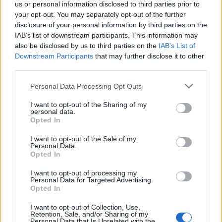
gasztroélményem, egy San Francisco-i sztárséf
us or personal information disclosed to third parties prior to
Salzburgban
.
your opt-out. You may separately opt-out of the further
disclosure of your personal information by third parties on the
IAB’s list of downstream participants. This information may
also be disclosed by us to third parties on the
IAB’s List of
Downstream Participants
that may further disclose it to other
Címkék:
budapest
csillag
michelin
michelin csillag
main
third parties.
esélylatolgatás
étteremkalauz
2016
maincitiesofbudapest
Please note that this website/app uses one or more Google
Personal Data Processing Opt Outs
services and may gather and store information including but
not limited to your visit or usage behaviour. You may click to
I want to opt-out of the Sharing of my
personal data.
grant or deny consent to Google and its third-party tags to
Opted In
use your data for below specified purposes in below Google
Ajánlott bejegyzések:
consent section.
I want to opt-out of the Sale of my
Personal Data.
Opted In
Március elején itt gyűlik össze a HORECA
szakma krémje!
I want to opt-out of processing my
Personal Data for Targeted Advertising.
Opted In
I want to opt-out of Collection, Use,
Fagyik, pizzák, torták, kávék, sütemények
Retention, Sale, and/or Sharing of my
- Sirha Budapest 2024
Personal Data that Is Unrelated with the