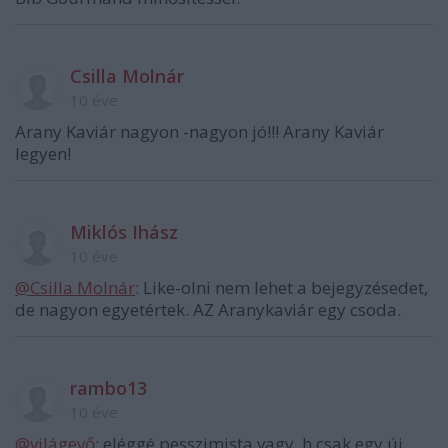
Csilla Molnár
10 éve
Arany Kaviár nagyon -nagyon jó!!! Arany Kaviár
legyen!
Miklós Ihász
10 éve
@Csilla Molnár
: Like-olni nem lehet a bejegyzésedet,
de nagyon egyetértek. AZ Aranykaviár egy csoda.
rambo13
10 éve
@világevő
: eléggé pesszimista vagy, h csak egy új