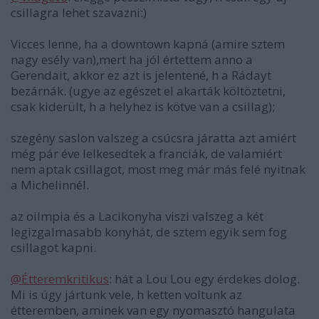
csillagra lehet szavazni:)
Vicces lenne, ha a downtown kapná (amire sztem
nagy esély van),mert ha jól értettem anno a
Gerendait, akkor ez azt is jelentené, h a Rádayt
bezárnák. (ugye az egészet el akarták költöztetni,
csak kiderült, h a helyhez is kötve van a csillag);
szegény saslon valszeg a csúcsra járatta azt amiért
még pár éve lelkesedtek a franciák, de valamiért
nem aptak csillagot, most meg már más felé nyitnak
a Michelinnél.
az oilmpia és a Lacikonyha viszi valszeg a két
legizgalmasabb konyhát, de sztem egyik sem fog
csillagot kapni.
@Étteremkritikus
: hát a Lou Lou egy érdekes dolog.
Mi is úgy jártunk vele, h ketten voltunk az
étteremben, aminek van egy nyomasztó hangulata