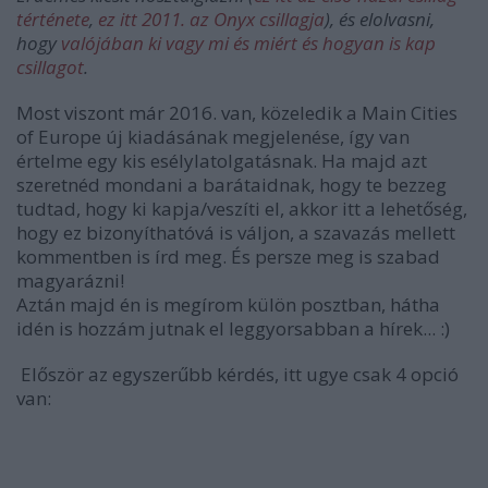
térténete
,
ez itt 2011. az Onyx csillagja
), és elolvasni,
hogy
valójában ki vagy mi és miért és hogyan is kap
csillagot
.
Most viszont már 2016. van, közeledik a Main Cities
of Europe új kiadásának megjelenése, így van
értelme egy kis esélylatolgatásnak. Ha majd azt
szeretnéd mondani a barátaidnak, hogy te bezzeg
tudtad, hogy ki kapja/veszíti el, akkor itt a lehetőség,
hogy ez bizonyíthatóvá is váljon, a szavazás mellett
kommentben is írd meg. És persze meg is szabad
magyarázni!
Aztán majd én is megírom külön posztban, hátha
idén is hozzám jutnak el leggyorsabban a hírek... :)
Először az egyszerűbb kérdés, itt ugye csak 4 opció
van: