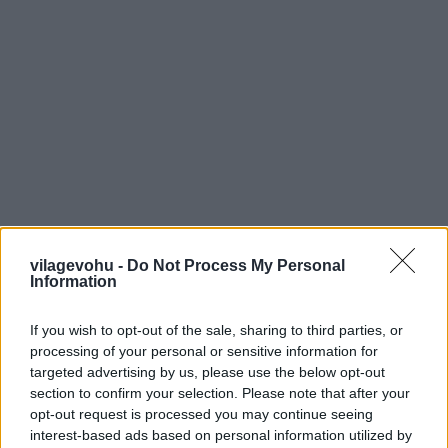
vilagevohu -
Do Not Process My Personal
Information
If you wish to opt-out of the sale, sharing to third parties, or
[
Ha inkább Facebookon szólnál hozzá a témához
.]
processing of your personal or sensitive information for
targeted advertising by us, please use the below opt-out
És a várakozáshoz két olvasnivaló:
különleges
section to confirm your selection. Please note that after your
gasztroprogam, ahol a 16-csillagos tokiói túrámról is
opt-out request is processed you may continue seeing
tartok élménybeszámolót
, illetve a
legutóbbi különleges
interest-based ads based on personal information utilized by