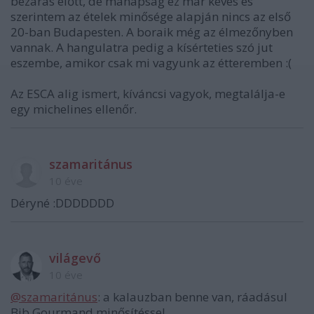
bezárás előtt, de manapság ez már kevés és
szerintem az ételek minősége alapján nincs az első
20-ban Budapesten. A boraik még az élmezőnyben
vannak. A hangulatra pedig a kísérteties szó jut
eszembe, amikor csak mi vagyunk az étteremben :(
Az ESCA alig ismert, kíváncsi vagyok, megtalálja-e
egy michelines ellenőr.
szamaritánus
10 éve
Déryné :DDDDDDD
világevő
10 éve
@szamaritánus
: a kalauzban benne van, ráadásul
Bib Gourmand minősítéssel.