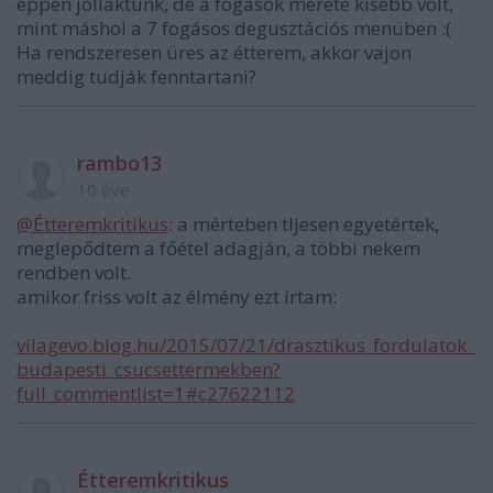
éppen jóllaktunk, de a fogások mérete kisebb volt,
mint máshol a 7 fogásos degusztációs menüben :(
Ha rendszeresen üres az étterem, akkor vajon
meddig tudják fenntartani?
rambo13
10 éve
@Étteremkritikus
: a mérteben tljesen egyetértek,
meglepődtem a főétel adagján, a többi nekem
rendben volt.
amikor friss volt az élmény ezt írtam:
vilagevo.blog.hu/2015/07/21/drasztikus_fordulatok_
budapesti_csucsettermekben?
full_commentlist=1#c27622112
Étteremkritikus