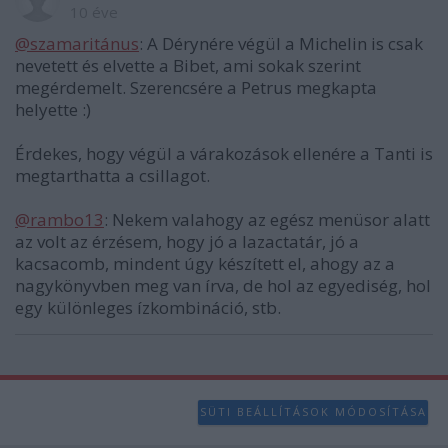
10 éve
@szamaritánus
: A Dérynére végül a Michelin is csak
nevetett és elvette a Bibet, ami sokak szerint
megérdemelt. Szerencsére a Petrus megkapta
helyette :)
Érdekes, hogy végül a várakozások ellenére a Tanti is
megtarthatta a csillagot.
@rambo13
: Nekem valahogy az egész menüsor alatt
az volt az érzésem, hogy jó a lazactatár, jó a
kacsacomb, mindent úgy készített el, ahogy az a
nagykönyvben meg van írva, de hol az egyediség, hol
egy különleges ízkombináció, stb.
SÜTI BEÁLLÍTÁSOK MÓDOSÍTÁSA