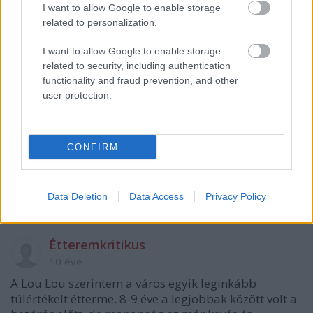
A hozzászóláshoz be kell lépned!
I want to allow Google to enable storage
related to personalization.
I want to allow Google to enable storage
related to security, including authentication
functionality and fraud prevention, and other
user protection.
VAGY
CONFIRM
Data Deletion
Data Access
Privacy Policy
Étteremkritikus
10 éve
A Lou Lou szerintem a város egyik leginkább
túlértékelt étterme. 8-9 éve a legjobbak között volt a