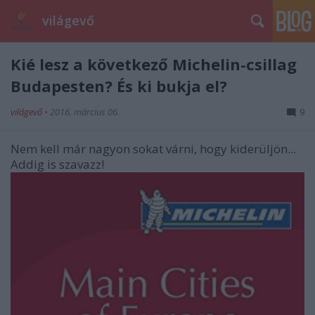
világevő
Kié lesz a következő Michelin-csillag
Budapesten? És ki bukja el?
világevő
•
2016. március 06.
9
Nem kell már nagyon sokat várni, hogy kiderüljön...
Addig is szavazz!