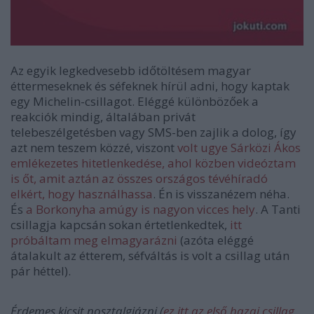
Az egyik legkedvesebb időtöltésem magyar
éttermeseknek és séfeknek hírül adni, hogy kaptak
egy Michelin-csillagot. Eléggé különbözőek a
reakciók mindig, általában privát
telebeszélgetésben vagy SMS-ben zajlik a dolog, így
azt nem teszem közzé, viszont
volt ugye Sárközi Ákos
emlékezetes hitetlenkedése, ahol közben videóztam
is őt, amit aztán az összes országos tévéhíradó
elkért, hogy használhassa
. Én is visszanézem néha.
És
a Borkonyha amúgy is nagyon vicces hely
. A Tanti
csillagja kapcsán sokan értetlenkedtek,
itt
próbáltam meg elmagyarázni
(azóta eléggé
átalakult az étterem, séfváltás is volt a csillag után
pár héttel).
Érdemes kicsit nosztalgiázni (
ez itt az első hazai csillag