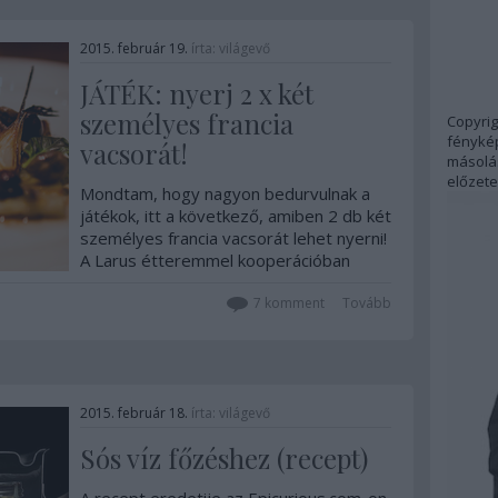
2015. február 19.
írta:
világevő
JÁTÉK: nyerj 2 x két
személyes francia
Copyrig
fénykép
vacsorát!
másolás
előzete
Mondtam, hogy nagyon bedurvulnak a
játékok, itt a következő, amiben 2 db két
személyes francia vacsorát lehet nyerni!
A Larus étteremmel kooperációban
készült. Az gondolom nagyjából
kiderülhetett már, hogy eléggé nagyra
7
komment
Tovább
becsülöm a francia gasztronómiát, nem
véletlenül…
2015. február 18.
írta:
világevő
Sós víz főzéshez (recept)