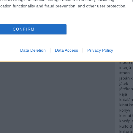
English
cation functionality and fraud prevention, and other user protection.
északi
európa
fesztivá
francia
CONFIRM
futás
hanoi
hollan
hong k
Data Deletion
Data Access
Privacy Policy
hotel
indiai 
indulás
interjú
itthon
japán 
játék
jótéko
kaja
katalá
kínai k
könyv
koreai
közép 
külföld
kultúra