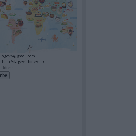
vilagevo@gmail.com
 fel a Világevő-hírlevélre!