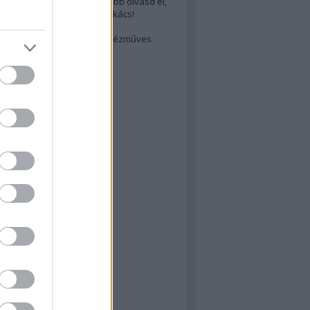
cs akarsz lenni? Akkor előbb olvasd el,
ondol erről egy magyar szakács!
életes steak titka
est rejtett kincsei: orosz kézműves
ászat
atok
 konyha
a
konyha
konyha
m
dor
 dor
nyha
rika