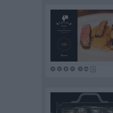
Tetszik
0