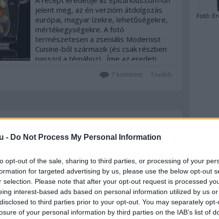
A recept eredetije az Epicurious.com-on
jelent meg, az én verzióm átdolgozás
Fotó:
Er
európai, magyar ízekre, lehetőségekre,
mértékegységekre. A fotó
természetesen a zseniális Modernist
Cuisine-ből származik (és csak részben
passzol a témához). Íme az eredeti
recept: When…
7
komment
Tovább
2015. február 17.
írta:
világevő
u -
Do Not Process My Personal Information
Programajánló: vidd haza
a konyhádat!
to opt-out of the sale, sharing to third parties, or processing of your per
formation for targeted advertising by us, please use the below opt-out s
Idén is egy helyre gyűlnek össze azok,
r selection. Please note that after your opt-out request is processed y
akik szeretnének a konyhabútorok, -
eing interest-based ads based on personal information utilized by us or
felszerelések, -gépek témájában
disclosed to third parties prior to your opt-out. You may separately opt-
alaposan tájékozódni, ráadásul úgy,
hogy ki is próbálhatják, nem csak
losure of your personal information by third parties on the IAB’s list of