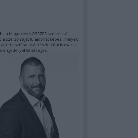
ht: a blogon lévő ÖSSZES szerzői írás,
 a szerző saját tulajdonát képezi, melyek
a, terjesztése akár részletként is csakis
s engedéllyel lehetséges.