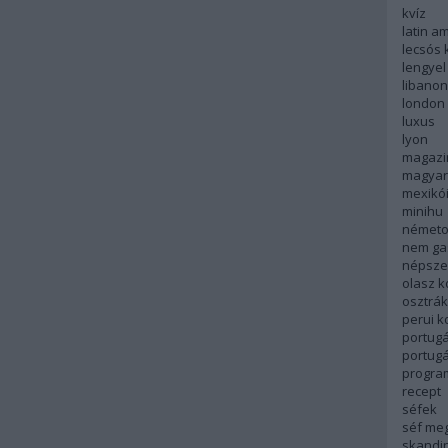
kvíz
latin a
lecsós 
lengyel
libanon
london
luxus
lyon
magazi
magyar
mexikó
minihu
németo
nem ga
népsze
olasz 
osztrá
perui 
portugá
portug
progra
recept
séfek
séf me
skandi