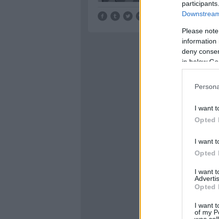
participants
Downstream 
Tetszik
0
Please note
information 
deny consent
in below Go
Persona
I want t
Opted 
I want t
Opted 
I want 
Advertis
Opted 
I want t
of my P
was col