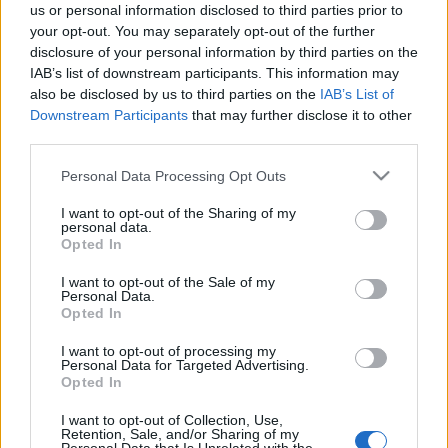
us or personal information disclosed to third parties prior to
your opt-out. You may separately opt-out of the further
disclosure of your personal information by third parties on the
IAB’s list of downstream participants. This information may
also be disclosed by us to third parties on the
IAB’s List of
Downstream Participants
that may further disclose it to other
third parties.
Reggelire degusztációs menü? Vagy
Please note that this website/app uses one or more Google
Personal Data Processing Opt Outs
a házi hentesbolt teljes kínálata?
services and may gather and store information including but
not limited to your visit or usage behaviour. You may click to
I want to opt-out of the Sharing of my
personal data.
világevő
•
2015. augusztus 13.
0
grant or deny consent to Google and its third-party tags to
Opted In
use your data for below specified purposes in below Google
consent section.
Egy osztrák hotel és étterem, ahol úgy reggeliznek,
I want to opt-out of the Sale of my
Personal Data.
mint egy Kaiser. Megmutatom milyen! [Big Fat BBQ
Opted In
Vacsora lesz!] Ausztriában eleve borzasztóan jó
reggelikkel lehet találkozni a kulturált
I want to opt-out of processing my
Personal Data for Targeted Advertising.
szálláshelyeken, a…
Opted In
I want to opt-out of Collection, Use,
Retention, Sale, and/or Sharing of my