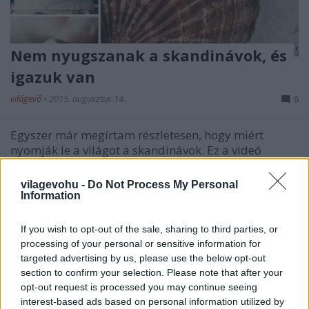
Nem nyugszanak a skandinávok, és
igazuk van
világevő
•
2015. augusztus 14.
6
Egyszer már megírtam részletesen, hogy miért
nyomják le a világot a skandinávok. Ez a videó
tökéletes illusztráció hozzá. Egy étel: Frantzén,
Stockholm Aztán most már…
vilagevohu -
Do Not Process My Personal
Information
If you wish to opt-out of the sale, sharing to third parties, or
processing of your personal or sensitive information for
targeted advertising by us, please use the below opt-out
section to confirm your selection. Please note that after your
opt-out request is processed you may continue seeing
interest-based ads based on personal information utilized by