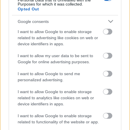
Personal Data that Is Unrelated with the
Purposes for which it was collected.
Opted Out
Google consents
I want to allow Google to enable storage
related to advertising like cookies on web or
device identifiers in apps.
I want to allow my user data to be sent to
Google for online advertising purposes.
I want to allow Google to send me
Művészet-e A grill művészete?
personalized advertising.
világevő
•
2015. augusztus 12.
0
I want to allow Google to enable storage
related to analytics like cookies on web or
device identifiers in apps.
Nagyon látványos szakácskönyv jelent meg,
ráadásul egyszerre három nyelven is. Ezúttal nem
I want to allow Google to enable storage
egy szakács/celeb kedvenc receptjei, hanem egy
related to functionality of the website or app.
téma, a grillezés köré csoportosul minden a