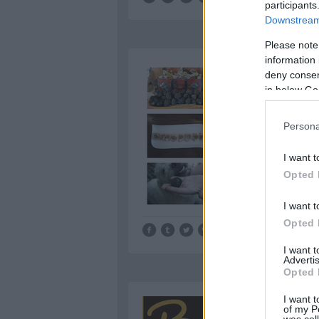
participants
Downstream 
Please note
information 
deny consent
in below Go
Persona
I want t
Opted 
I want t
Opted 
Tetszik
0
I want 
Advertis
Opted 
I want t
of my P
was col