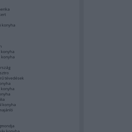
merika
kert
i konyha
n
 konyha
i konyha
rszág
sztro
rű tévedések
konyha
k konyha
konyha
lia
ál konyha
majánló
gmondja
náv konyha