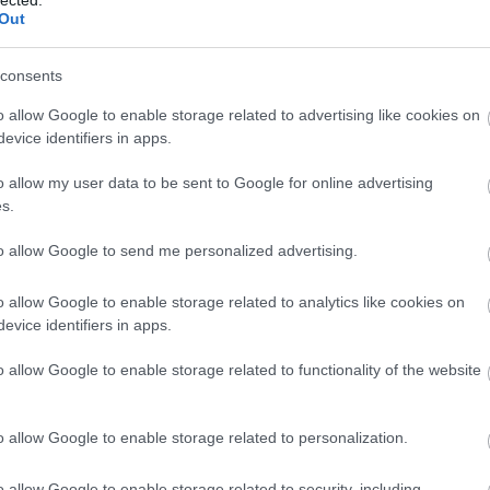
Szaká
Felhívás magyar
Out
mit g
szakácsoknak!
A tök
Budap
consents
cukr
Tavasszal Budapesten lesz a Bocuse
d'Or európai döntője. Aki szeretné
o allow Google to enable storage related to advertising like cookies on
Magyarországot képviselni, most
evice identifiers in apps.
Rov
jelentkezhet! Íme a felhívás szövege:
Kezdetét veszi a Bocuse d’Or
o allow my user data to be sent to Google for online advertising
afrikai
Magyarország 2016 döntőjének
s.
ausztri
kiválasztási folyamata!Lássuk, ki a
3
komment
Tovább
ázsia
legjobb! A győztes képviseli hazánkat…
ázsiai 
to allow Google to send me personalized advertising.
baszk 
bejrút
o allow Google to enable storage related to analytics like cookies on
belgiu
berlin
evice identifiers in apps.
bizarr
bocuse
o allow Google to enable storage related to functionality of the website
bocuse
brit ko
cukiság
o allow Google to enable storage related to personalization.
dél ame
ego
english
o allow Google to enable storage related to security, including