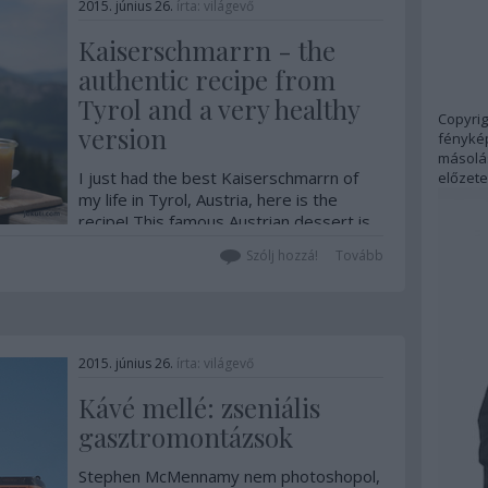
2015. június 26.
írta:
világevő
Kaiserschmarrn - the
authentic recipe from
Tyrol and a very healthy
Copyrig
version
fénykép
másolás
I just had the best Kaiserschmarrn of
előzete
my life in Tyrol, Austria, here is the
recipe! This famous Austrian dessert is
crispy on the outside, fluffy and light
Szólj hozzá!
Tovább
inside, and not to sweet!This is how
they prepare it in Tyrol, in the Angerer
Alm: Ingredients (for 1 person) 125
ml milk60g flour…
2015. június 26.
írta:
világevő
Kávé mellé: zseniális
gasztromontázsok
Stephen McMennamy nem photoshopol,