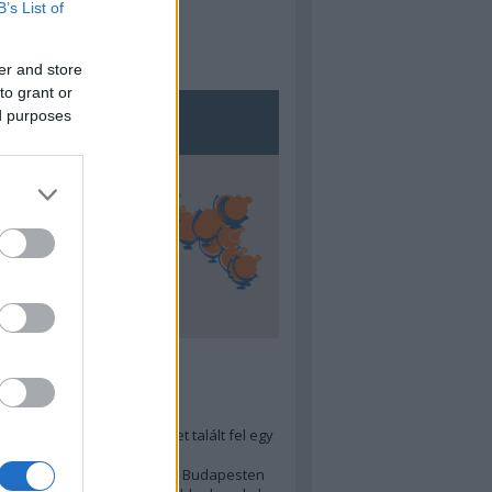
B’s List of
er and store
to grant or
ed purposes
5
ra menő Budapest-térképet talált fel egy
r tervező, hogy...
 legjobb (elérhető árú) ebéd Budapesten