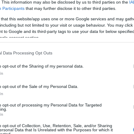
. This information may also be disclosed by us to third parties on the
IA
Participants
that may further disclose it to other third parties.
 that this website/app uses one or more Google services and may gath
including but not limited to your visit or usage behaviour. You may click 
2015. június 23.
írta:
világevő
 to Google and its third-party tags to use your data for below specifi
ogle consent section.
Isztriai cukiság
szarvasgombával
l Data Processing Opt Outs
Szarvasgomba-vadászatraindultam az
Isztrián, de erre azért nem
o opt-out of the Sharing of my personal data.
számítottam. Legutóbb a franciaországi
In
szarvasgomba-vadászatot és -piacot
mutattam be, most következzen egy
o opt-out of the Sale of my Personal Data.
közelebbi és elérhetőbb megoldás: az
In
Isztria! A helyszín Buzet, a
Szólj hozzá!
Tovább
mássalhangzókban eléggé -
to opt-out of processing my Personal Data for Targeted
TOP
szépségben…
ing.
In
Annyi
magya
o opt-out of Collection, Use, Retention, Sale, and/or Sharing
2015. június 22.
írta:
világevő
A 10
ersonal Data that Is Unrelated with the Purposes for which it
lected.