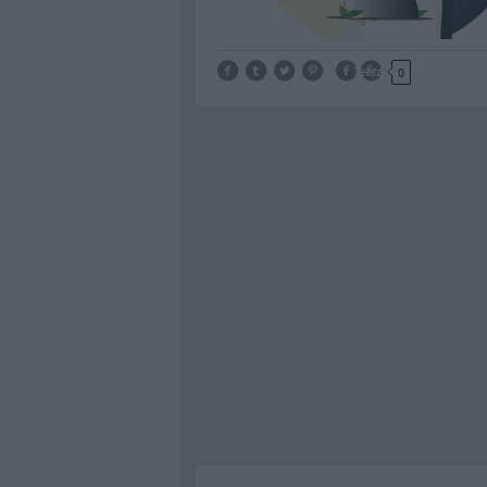
Tetszik
0