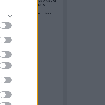
cs akarsz lenni? Akkor előbb olvasd el,
ondol erről egy magyar szakács!
életes steak titka
est rejtett kincsei: orosz kézműves
ászat
atok
 konyha
a
konyha
konyha
m
dor
 dor
nyha
rika