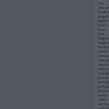
kvíz
latin a
lecsós 
lengyel
libanon
london
luxus
lyon
magazi
magyar
mexikó
minihu
németo
nem ga
népsze
olasz 
osztrá
perui 
portugá
portug
progra
recept
séfek
séf me
skandi