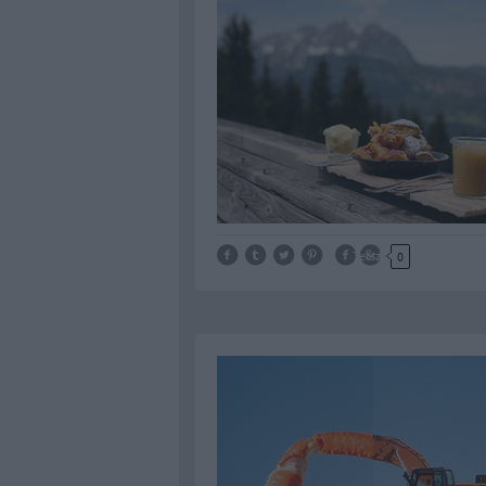
Tetszik
0