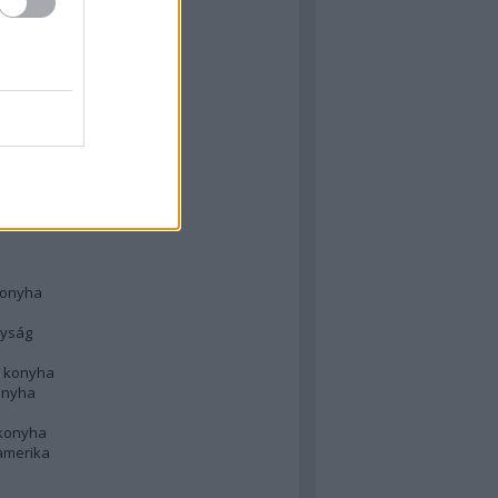
 konyha
l
 konyha
d konyha
ong
konyha
konyha
nyság
n konyha
onyha
 konyha
amerika