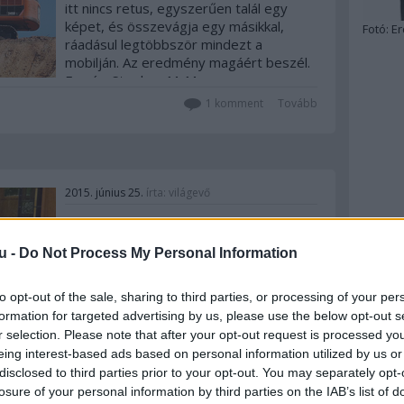
itt nincs retus, egyszerűen talál egy
képet, és összevágja egy másikkal,
Fotó:
Er
ráadásul legtöbbször mindezt a
mobilján. Az eredmény magáért beszél.
Forrás: Stephen McMennamy
Hamarosan meglátogatom Ausztria két
1
komment
Tovább
legjobb éttermét, aztán…
2015. június 25.
írta:
világevő
A csodálatos nevű hotel
u -
Do Not Process My Personal Information
A világ talán legtapasztaltabb
luxusutazójának ez a véleménye egy
hazai hotelről. De melyik is ez? Elsőre
to opt-out of the sale, sharing to third parties, or processing of your per
nekem kicsit meredeken hangzott egy
formation for targeted advertising by us, please use the below opt-out s
rothadásról elnevezett hotel, de amióta
r selection. Please note that after your opt-out request is processed y
kipróbáltam, nincs több kérdésem. "You
eing interest-based ads based on personal information utilized by us or
can even stay in the wonderfully named
disclosed to third parties prior to your opt-out. You may separately opt-
Botrytis…
losure of your personal information by third parties on the IAB’s list of
Szólj hozzá!
Tovább