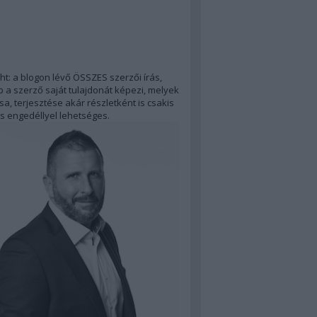
ht: a blogon lévő ÖSSZES szerzői írás,
 a szerző saját tulajdonát képezi, melyek
a, terjesztése akár részletként is csakis
s engedéllyel lehetséges.