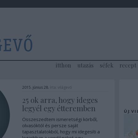
itthon
utazás
séfek
recept
2015. június 28.
írta:
világevő
25 ok arra, hogy ideges
legyél egy étteremben
Ú J: V I
Összeszedtem ismeretségi körből,
olvasóktól és persze saját
tapasztalatokból, hogy mi idegesíti a
legjobban a vendégeket egy