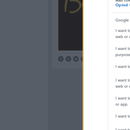
Opted 
Google 
I want t
web or d
I want t
purpose
Tetszik
0
I want 
I want t
web or d
I want t
or app.
I want t
I want t