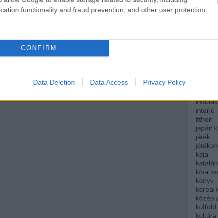
English
cation functionality and fraud prevention, and other user protection.
északi
európa
fesztivá
francia
CONFIRM
futás
hanoi
hollan
hong k
Data Deletion
Data Access
Privacy Policy
hotel
indiai 
indulás
interjú
itthon
japán 
játék
jótéko
kaja
katalá
kínai k
könyv
koreai
közép 
külföld
kultúra