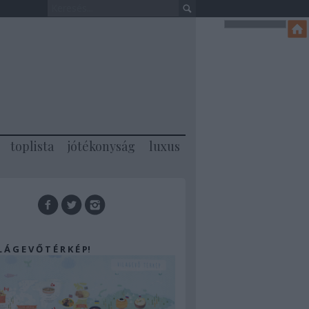
toplista
jótékonyság
luxus
 L Á G E V Ő T É R K É P!