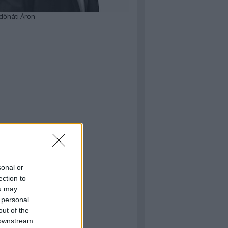
dőháti Áron
sonal or
ection to
ou may
 personal
out of the
 downstream