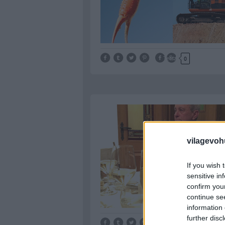
Tetszik
0
vilagevoh
If you wish 
sensitive in
confirm you
continue se
information 
further disc
Tetszik
0