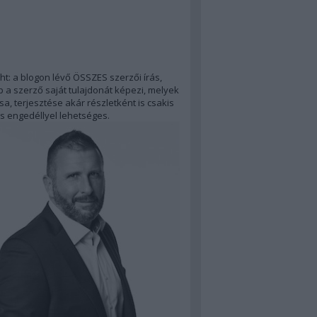
ht: a blogon lévő ÖSSZES szerzői írás,
 a szerző saját tulajdonát képezi, melyek
a, terjesztése akár részletként is csakis
s engedéllyel lehetséges.