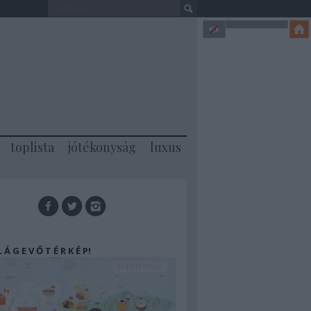
toplista
jótékonyság
luxus
 L Á G E V Ő T É R K É P!