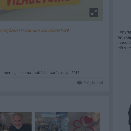
efőzeléket csinálni szilveszterkor
?
Copyrig
fénykép
másolás
előzete
a
mérleg
lakoma
zabálás
karácsonyi
2015
Szólj hozzá!