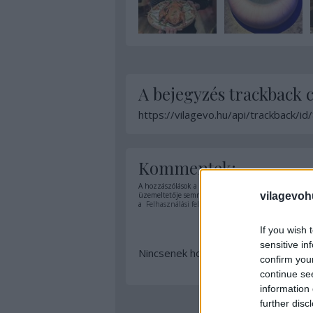
A bejegyzés trackback 
https://vilagevo.hu/api/trackback/i
Kommentek:
A hozzászólások a
vonatkozó jogszabályok
értelmében
vilagevoh
üzemeltetője semmilyen felelősséget nem vállal, azoka
a
Felhasználási feltételekben
és az
adatvédelmi tájék
If you wish 
sensitive in
Nincsenek hozzászólások.
confirm you
continue se
information 
further disc