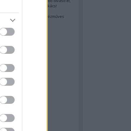
cs akarsz lenni? Akkor előbb olvasd el,
ondol erről egy magyar szakács!
életes steak titka
est rejtett kincsei: orosz kézműves
ászat
atok
 konyha
a
konyha
konyha
m
dor
 dor
nyha
rika