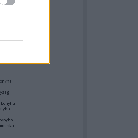
 konyha
l
 konyha
d konyha
ong
konyha
konyha
nyság
n konyha
onyha
 konyha
amerika