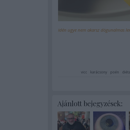
Idén ugye nem akarsz dögunalmas lencs
vicc
karácsony
poén
diét
Ajánlott bejegyzések: