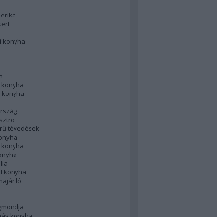
merika
kert
i konyha
n
 konyha
i konyha
rszág
sztro
rű tévedések
konyha
k konyha
konyha
lia
ál konyha
majánló
gmondja
náv konyha