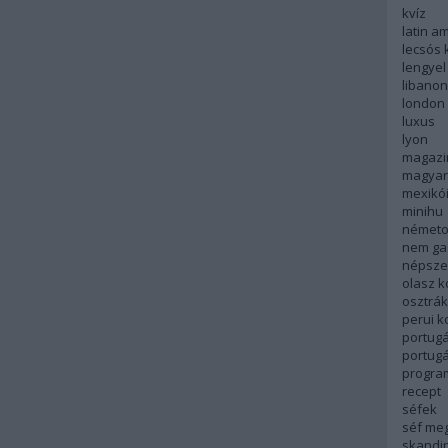
kvíz
latin a
lecsós 
lengyel
libanon
london
luxus
lyon
magazi
magyar
mexikó
minihu
németo
nem ga
népsze
olasz 
osztrá
perui 
portugá
portug
progra
recept
séfek
séf me
skandi