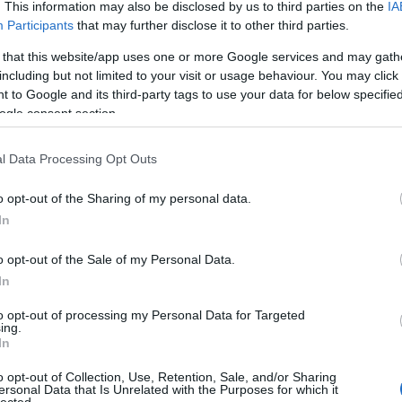
. This information may also be disclosed by us to third parties on the
IA
Participants
that may further disclose it to other third parties.
 that this website/app uses one or more Google services and may gath
including but not limited to your visit or usage behaviour. You may click 
 to Google and its third-party tags to use your data for below specifi
ogle consent section.
l Data Processing Opt Outs
o opt-out of the Sharing of my personal data.
In
o opt-out of the Sale of my Personal Data.
In
to opt-out of processing my Personal Data for Targeted
TOP
ing.
In
Annyi
magya
o opt-out of Collection, Use, Retention, Sale, and/or Sharing
A 10
ersonal Data that Is Unrelated with the Purposes for which it
lected.