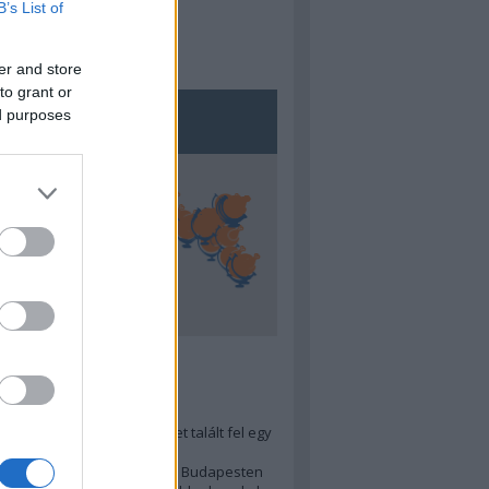
B’s List of
er and store
to grant or
ed purposes
5
ra menő Budapest-térképet talált fel egy
r tervező, hogy...
 legjobb (elérhető árú) ebéd Budapesten