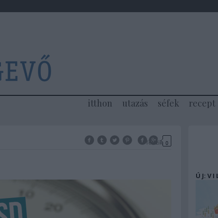
itthon
utazás
séfek
recept
Tetszik
0
Ú J: V I