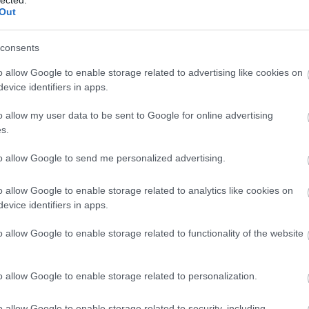
Szaká
Out
mit g
A tök
Budap
consents
cukr
o allow Google to enable storage related to advertising like cookies on
evice identifiers in apps.
Rov
o allow my user data to be sent to Google for online advertising
afrikai
s.
ausztri
ázsia
ázsiai 
to allow Google to send me personalized advertising.
baszk 
bejrút
o allow Google to enable storage related to analytics like cookies on
belgiu
berlin
evice identifiers in apps.
bizarr
bocuse
o allow Google to enable storage related to functionality of the website
bocuse
brit ko
cukiság
o allow Google to enable storage related to personalization.
dél ame
ego
English
o allow Google to enable storage related to security, including