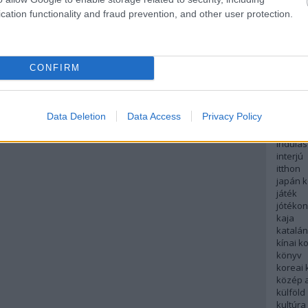
english
cation functionality and fraud prevention, and other user protection.
északi
európa
fesztivá
francia
CONFIRM
futás
hanoi
hollan
hong k
Data Deletion
Data Access
Privacy Policy
hotel
indiai 
indulás
interjú
itthon
japán 
játék
jótéko
kaja
katalá
kínai k
könyv
koreai
közép 
külföld
kultúra