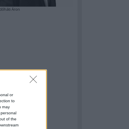
dőháti Áron
sonal or
ection to
ou may
 personal
out of the
 downstream