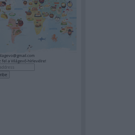
vilagevo@gmail.com
 fel a Világevő-hírlevélre!