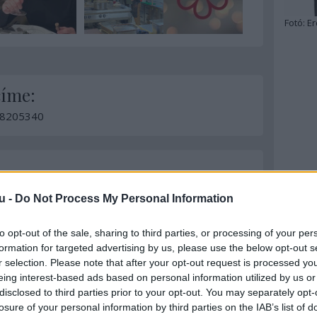
Fotó:
Er
címe:
d/8205340
 felhasználói tartalomnak minősülnek, értük a
szolgáltatás technikai
u -
Do Not Process My Personal Information
t nem ellenőrzi. Kifogás esetén forduljon a blog szerkesztőjéhez. Részletek
oztatóban
.
to opt-out of the sale, sharing to third parties, or processing of your per
formation for targeted advertising by us, please use the below opt-out s
r selection. Please note that after your opt-out request is processed y
eing interest-based ads based on personal information utilized by us or
disclosed to third parties prior to your opt-out. You may separately opt-
losure of your personal information by third parties on the IAB’s list of